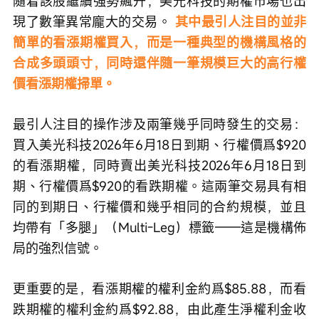
隨着該股繼續強勢飆升，美光科技的期權市場也出
現了數筆異常龐大的交易。 
其中最引人注目的並非
簡單的看漲期權買入，而是一種典型的機構風格的
合成多頭頭寸，同時還伴隨一筆規模巨大的高行權
價看漲期權掃單。
最引人注目的操作涉及兩筆幾乎同時發生的交易：
買入美光科技2026年6月18日到期、行權價爲$920
的看漲期權，同時賣出美光科技2026年6月18日到
期、行權價爲$920的看跌期權。這兩筆交易具有相
同的到期日、行權價和幾乎相同的合約規模，並且
均帶有「多腿」（Multi-Leg）標籤——這是機構佈
局的強烈信號。
更重要的是，看漲期權的權利金約爲$85.88，而看
跌期權的權利金約爲$92.88，由此產生淨權利金收