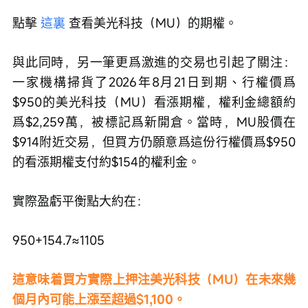
點擊 
這裏
 查看美光科技（MU）的期權。
與此同時，另一筆更爲激進的交易也引起了關注：
一家機構掃貨了2026年8月21日到期、行權價爲
$950的美光科技（MU）看漲期權，權利金總額約
爲$2,259萬，被標記爲新開倉。當時，MU股價在
$914附近交易，但買方仍願意爲這份行權價爲$950
的看漲期權支付約$154的權利金。
實際盈虧平衡點大約在：
950+154.7≈1105
這意味着買方實際上押注美光科技（MU）在未來幾
個月內可能上漲至超過$1,100。