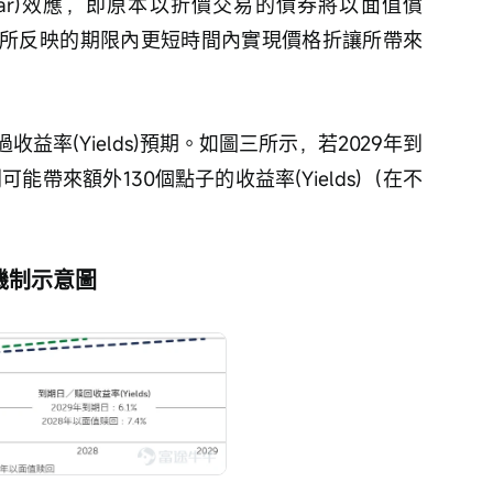
o-par)效應，即原本以折價交易的債券將以面值償
所反映的期限內更短時間內實現價格折讓所帶來
益率(Yields)預期。如圖三所示，若2029年到
能帶來額外130個點子的收益率(Yields)（在不
r)機制示意圖