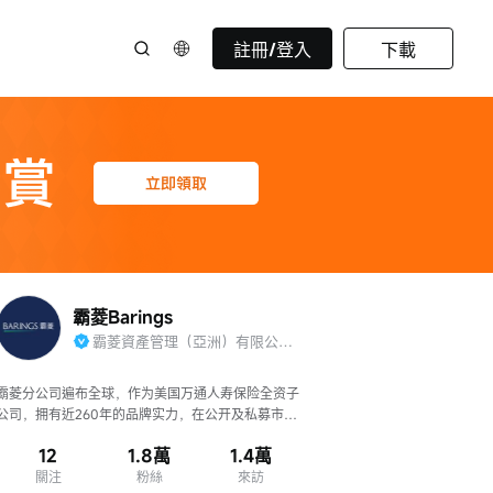
註冊/登入
下載
霸菱Barings
霸菱資產管理（亞洲）有限公司官方賬號
霸菱分公司遍布全球，作为美国万通人寿保险全资子
公司，拥有近260年的品牌实力，在公开及私募市场
提供多元化创新金融方案。
12
1.8萬
1.4萬
關注
粉絲
來訪