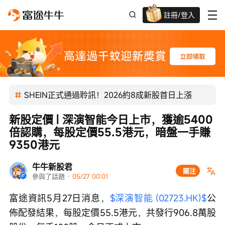
註冊/登入
迎新驚喜賞 股票/BTC等任你揀!
SHEIN正式通過聆訊！2026約8成新股首日上漲
新股定價 | 深演智能今日上市，獲逾5400
倍認購，每股定價55.5港元，暗盤一手賺
9350港元
牛牛新股君
關注
參與了話題
 · 
05/27 00:01
富途資訊5月27日消息，
$深演智能 (02723.HK)$
公
佈配發結果，每股定價55.5港元，共發行906.8萬股