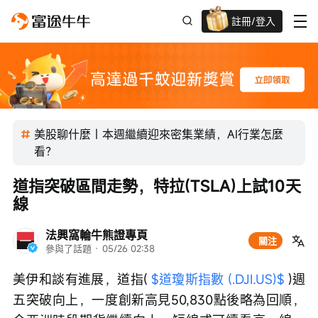
註冊/登入
迎新驚喜賞 股票/BTC等任你揀!
美股聊什麼｜本週繼續迎來密集業績，AI行業怎麼
看？
道指突破區間走勢，特拉(TSLA)上試10天
線
法興窩輪牛熊證專頁
關注
參與了話題
 · 
05/26 02:38
美伊和談有進展，道指( 
$道瓊斯指數 (.DJI.US)$
 )週
五突破向上，一度創新高見50,830點後略為回順，