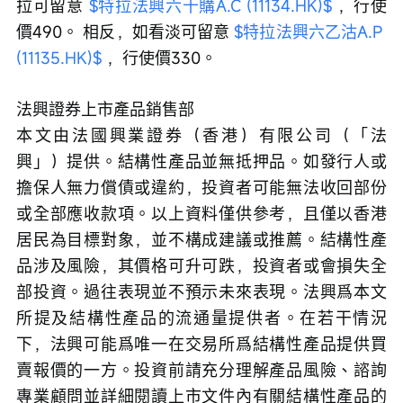
拉可留意 
$特拉法興六十購A.C (11134.HK)$
 ，行使
價490。 相反，如看淡可留意 
$特拉法興六乙沽A.P 
(11135.HK)$
 ，行使價330。
法興證券上市產品銷售部
本文由法國興業證券（香港）有限公司（「法
興」）提供。結構性產品並無抵押品。如發行人或
擔保人無力償債或違約，投資者可能無法收回部份
或全部應收款項。以上資料僅供參考，且僅以香港
居民為目標對象，並不構成建議或推薦。結構性產
品涉及風險，其價格可升可跌，投資者或會損失全
部投資。過往表現並不預示未來表現。法興爲本文
所提及結構性產品的流通量提供者。在若干情況
下，法興可能爲唯一在交易所爲結構性產品提供買
賣報價的一方。投資前請充分理解產品風險、諮詢
專業顧問並詳細閱讀上市文件內有關結構性產品的