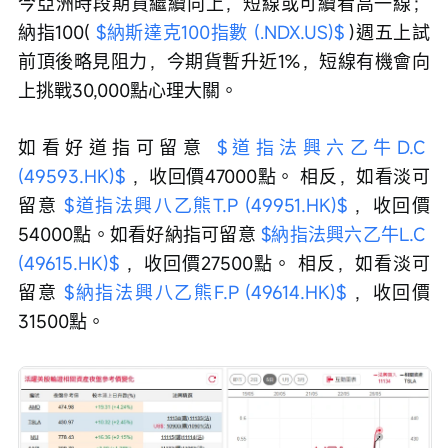
今亞洲時段期貨繼續向上，短線或可續看高一線；
納指100( 
$納斯達克100指數 (.NDX.US)$
 )週五上試
前頂後略見阻力，今期貨暫升近1%，短線有機會向
上挑戰30,000點心理大關。
如看好道指可留意 
$道指法興六乙牛D.C 
(49593.HK)$
 ，收回價47000點。 相反，如看淡可
留意 
$道指法興八乙熊T.P (49951.HK)$
 ，收回價
54000點。如看好納指可留意 
$納指法興六乙牛L.C 
(49615.HK)$
 ，收回價27500點。 相反，如看淡可
留意 
$納指法興八乙熊F.P (49614.HK)$
 ，收回價
31500點。