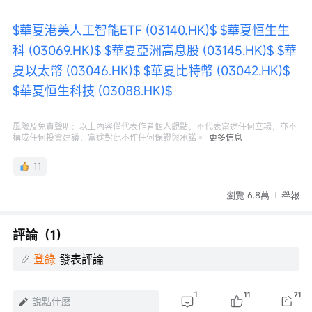
$華夏港美人工智能ETF (03140.HK)$
$華夏恒生生
科 (03069.HK)$
$華夏亞洲高息股 (03145.HK)$
$華
夏以太幣 (03046.HK)$
$華夏比特幣 (03042.HK)$
$華夏恒生科技 (03088.HK)$
風險及免責聲明：以上內容僅代表作者個人觀點，不代表富途任何立場，亦不
構成任何投資建議，富途對此不作任何保證與承諾。
更多信息
11
瀏覽 6.8萬
舉報
評論（1）
登錄
發表評論
1
11
71
說點什麼