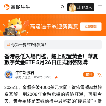
註冊/登入
新客限時
高達過千蚊獎賞
你第一隻ETF係買咩？
香港最低入場門檻，鏈上配置黃金！華夏
數字黃金ETF 5月26日正式開啓認購
牛牛新股君
關注
參與了話題
 · 
05/26 02:20
 · 
2025年，金價突破4000美元大關。從佈雷頓森林體
系瓦解，到2008年金融危機的避險狂潮，再到今
天，黃金始終是宏觀動盪中最堅韌的"硬通貨"。當