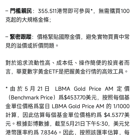
– 
門檻親民
：355.511港幣即可參與*，無需購買100
克起的大規格金條；
– 
緊密跟蹤
：價格緊貼國際金價，避免實物買賣中常
見的溢價或折價問題。
對於追求流動性高、成本低、操作簡便的投資者而
言，華夏數字黃金ETF是把握黃金行情的高效工具。
*由於5月21日 LBMA Gold Price AM 定價
（Benchmark Price）爲$4537.70美元，按照每個基
金單位價格爲當日 LBMA Gold Price AM 的 1/1000
計算，因此估算每個基金單位價格約爲 $4.5377美
元。根據彭博數據，截至5月21日下午5:30，美元兌
港幣匯率約爲 7.8346。因此，按照該匯率估算，每