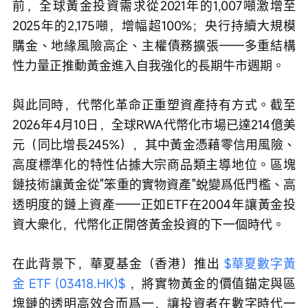
前，全球黃金投資需求從2021年的1,007噸激增至
2025年的2,175噸，增幅超100%；央行持續大規模
購金、地緣風險高企、主權債務擴張——多重結構
性力量正推動黃金進入自我強化的長期牛市週期。
與此同時，代幣化革命正重塑資產持有方式。截至
2026年4月10日，全球RWA代幣化市場已達214億美
元（同比增長245%），其中黃金憑藉零信用風險、
高度標準化的特性佔據大宗商品類主導地位。區塊
鏈技術讓黃金從"笨重的實物資產"蛻變爲低門檻、高
透明度的鏈上資產——正如ETF在2004年讓黃金投
資大衆化，代幣化正開啓黃金投資的下一個時代。
在此背景下，華夏基金（香港）推出 
$華夏數字黃
金 ETF (03418.HK)$
 ，將實物黃金的價值錨定與區
塊鏈的透明高效合而爲一，讓投資者在數字時代一