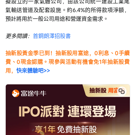
擬設立的一家氣體公司，由該公司統一建設工業尾
氣輸送管道及配套設施。約6.4%的所得款項淨額，
預計將用於一般公司用途和營運資金需求。
更多閱讀：
首鋼朗澤招股書
抽新股黃金季已到！抽新股用富途，0利息、0手續
費、0現金認購。現參與活動有機會免1年抽新股費
用，
快來體驗吧>>