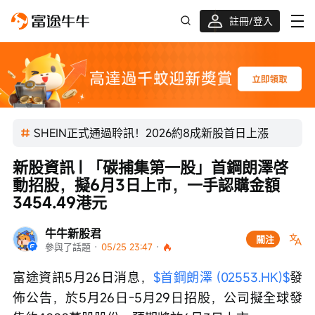
註冊/登入
迎新驚喜賞 股票/BTC等任你揀!
SHEIN正式通過聆訊！2026約8成新股首日上漲
新股資訊 | 「碳捕集第一股」首鋼朗澤啓
動招股，擬6月3日上市，一手認購金額
3454.49港元
牛牛新股君
關注
參與了話題
 · 
05/25 23:47
 · 
富途資訊5月26日消息，
$首鋼朗澤 (02553.HK)$
發
佈公告，於5月26日-5月29日招股，公司擬全球發