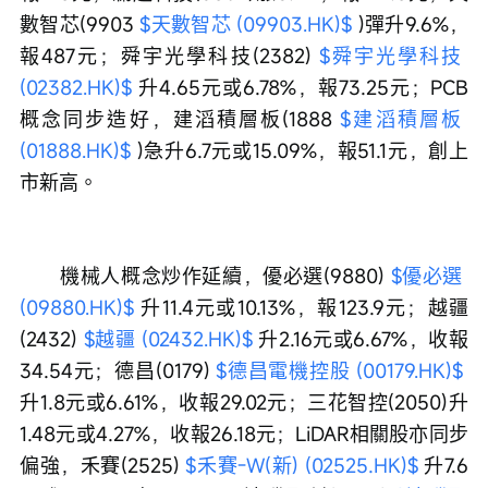
數智芯(9903 
$天數智芯 (09903.HK)$
 )彈升9.6%，
報487元；舜宇光學科技(2382) 
$舜宇光學科技 
(02382.HK)$
 升4.65元或6.78%，報73.25元；PCB
概念同步造好，建滔積層板(1888 
$建滔積層板 
(01888.HK)$
 )急升6.7元或15.09%，報51.1元，創上
市新高。
　　機械人概念炒作延續，優必選(9880) 
$優必選 
(09880.HK)$
 升11.4元或10.13%，報123.9元；越疆
(2432) 
$越疆 (02432.HK)$
 升2.16元或6.67%，收報
34.54元；德昌(0179) 
$德昌電機控股 (00179.HK)$
升1.8元或6.61%，收報29.02元；三花智控(2050)升
1.48元或4.27%，收報26.18元；LiDAR相關股亦同步
偏強，禾賽(2525) 
$禾賽-W(新) (02525.HK)$
 升7.6