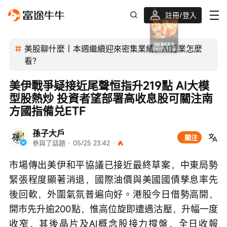
註冊/登入
迎新驚喜賞 股票/BTC等任你揀!
美股聊什麼｜本週繼續迎來密集業績，AI行業怎麼
看？
美伊戰爭疑接近尾聲恒指升219點 AI大模
型股熱炒 投資者望部署高收息股可關注南
方國指備兑ETF
孫子大戶
關注
參與了話題
 · 
05/25 23:42
 · 
市場傳出美伊和平協議已接近最終草案，中東局勢
緊張程度顯著消退，國際油價與美國國債孳息率先
後回軟，外圍氣氛普遍向好。港股今日借勢高開，
開市先升逾200點，惟高位旋即遭遇沽壓，升幅一度
收窄，其後晶片及AI概念股接力撐盤，全日收報