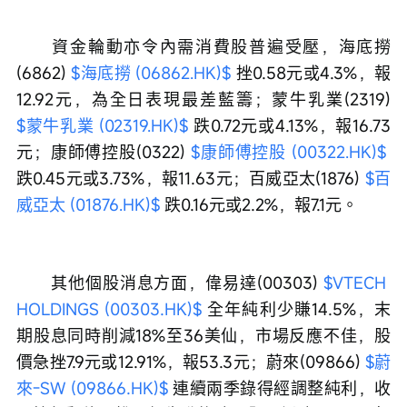
　　資金輪動亦令內需消費股普遍受壓，海底撈
(6862) 
$海底撈 (06862.HK)$
 挫0.58元或4.3%，報
12.92元，為全日表現最差藍籌；蒙牛乳業(2319) 
$蒙牛乳業 (02319.HK)$
 跌0.72元或4.13%，報16.73
元；康師傅控股(0322) 
$康師傅控股 (00322.HK)$
跌0.45元或3.73%，報11.63元；百威亞太(1876) 
$百
威亞太 (01876.HK)$
 跌0.16元或2.2%，報7.1元。
　　其他個股消息方面，偉易達(00303) 
$VTECH 
HOLDINGS (00303.HK)$
 全年純利少賺14.5%，末
期股息同時削減18%至36美仙，市場反應不佳，股
價急挫7.9元或12.91%，報53.3元；蔚來(09866) 
$蔚
來-SW (09866.HK)$
 連續兩季錄得經調整純利，收