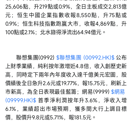
25,606點，升219點或0.9%，全日主板成交2,813億
元；恒生中國企業指數收報8,550點，升75點或
0.9%；恒生科技指數跑贏大市，收報4,869點，升
100點或2.1%；北水錄得淨流出64.94億元。
　　聯想集團(0992) 
$聯想集團 (00992.HK)$
 公布
上財季業績，純利按年激增近4.8倍，收入創歷史新
高，同時定下兩年內年度收入達千億美元宏圖，股
價績後全日急升2.6元或19.77%，報15.75元，刷新上
市新高，為全日表現最佳藍籌；網易(9999) 
$網易 
(09999.HK)$
 首季淨利潤按年升3.6%，淨收入增
6.1%，業績超出市場預期，獲多間大行上調目標
價，股價升9.8元或5.71%，報181.5元。