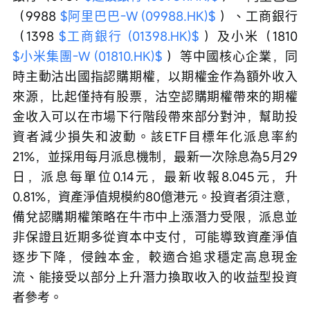
（9988 
$阿里巴巴-W (09988.HK)$
 ）、工商銀行
（1398 
$工商銀行 (01398.HK)$
 ）及小米（1810 
$小米集團-W (01810.HK)$
 ）等中國核心企業，同
時主動沽出國指認購期權，以期權金作為額外收入
來源，比起僅持有股票，沽空認購期權帶來的期權
金收入可以在市場下行階段帶來部分對沖，幫助投
資者減少損失和波動。該ETF目標年化派息率約
21%，並採用每月派息機制，最新一次除息為5月29
日，派息每單位0.14元，最新收報8.045元，升
0.81%，資產淨值規模約80億港元。投資者須注意，
備兌認購期權策略在牛市中上漲潛力受限，派息並
非保證且近期多從資本中支付，可能導致資產淨值
逐步下降，侵蝕本金，較適合追求穩定高息現金
流、能接受以部分上升潛力換取收入的收益型投資
者參考。