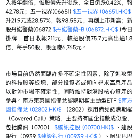
入按年翻倍，惟股價先升後跌，全日倒跌0.42%，報
42.78元；五一視界(06651) 
$五一視界 (06651.HK)$
升21.9元或28.57%，報98.55元，再創上市新高；新
股丹諾醫藥(06872 
$丹諾醫藥-B (06872.HK)$
 )今日
掛牌，首日收報211元，較招股價75.7元高出逾1.8
倍，每手50股，賬面賺6,765元。
市場目前仍然面臨許多不確定性因素，除了進攻型
的科技股等板塊，部分投資者或傾向尋求高息產品
以對沖市場不確定性，同時維持對港股核心資產的
參與。南方東英國指備兌認購期權主動型ETF 
$南方
國指備兌 (02802.HK)$
 （2802）採用備兌認購期權
（Covered Call）策略，主要持有國企指數成份股，
包括騰訊（0700） 
$騰訊控股 (00700.HK)$
 、建設
銀行（0939 
$建設銀行 (00939.HK)$
 ）、阿里巴巴