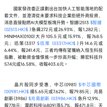
　　國家發改委正謀劃出台加快人工智能落地的配
套文件，並澄清從未要求科技企業拒絕外商投資，
消息直接點燃AI大模型板塊升勢。智譜(2513 
$智譜 
(02513.HK)$
 )急飆272元或26.93%，報1,282元；
MINIMAX(0100)大升105.5元或15.91%，報768.5
元；迅策(3317 
$迅策 (03317.HK)$
 )升14.6元或
6.44%，報241.4元，三者均傳有望獲納入恒生科技
指數，被動資金憧憬進一步炒高升幅；勝宏科技升
57.4元或16.58%，收報403.6元。
　　晶片股同步受惠，中芯(0981) 
$中芯國際 
(00981.HK)$
 揚5.65元或7.62%，報79.85元；兆易
創新(3986) 
$兆易創新 (03986.HK)$
 急升12.9%，
報778元；瀾起科技(6809)漲5.7%，報471.8元；天