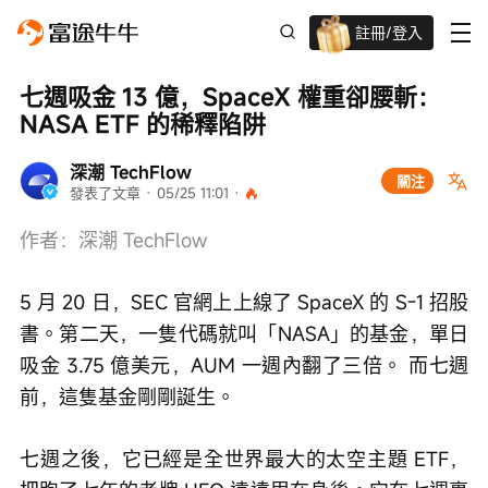
註冊/登入
迎新驚喜賞 股票/BTC等任你揀!
七週吸金 13 億，SpaceX 權重卻腰斬：
NASA ETF 的稀釋陷阱
深潮 TechFlow
關注
發表了文章
 · 
05/25 11:01
 · 
作者：深潮 TechFlow 
5 月 20 日，SEC 官網上上線了 SpaceX 的 S-1 招股
書。第二天，一隻代碼就叫「NASA」的基金，單日
吸金 3.75 億美元，AUM 一週內翻了三倍。 而七週
前，這隻基金剛剛誕生。
七週之後，它已經是全世界最大的太空主題 ETF，