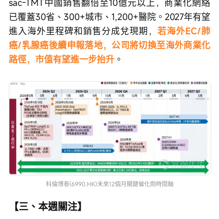
sac-TMT中國銷售翻倍至10億元以上，商業化網絡
已覆蓋30省、300+城市、1,200+醫院。2027年有望
進入海外里程碑和銷售分成兌現期，
若海外EC/肺
癌/乳腺癌後續申報落地，公司將切換至海外商業化
路徑，市值有望進一步抬升
。
科倫博泰(6990.HK)未來12個月關鍵催化劑時間軸
【三、本週關注】