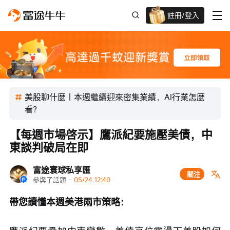
註冊/登入
迎新驚喜賞 股票/BTC等任你揀!
美股聊什麼｜本週繼續迎來密集業績，AI行業怎麼
看？
【每週市場啓示】鷹派紀要施壓美債，中
東談判破局在即
富途寰球私享匯
關注
參與了話題
 · 
05/24 12:40
帶您讀懂本週美港兩市策略：