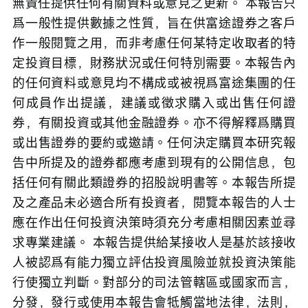
無責任提供任何有關資料或意見之更新。 本報告只
爲一般性提供數據之性質，旨在供富途證券之客戶
作一般閱覽之用，而非考慮任何某特定收取者的特
定投資目標，財務狀況或任何特別需要。本報告內
的任何資料或意見均不構成或被視爲富途集團的任
何成員作出提議，建議或徵求購入或出售任何證
券，有關投資或其他金融證券。亦不得解釋爲購買
或出售證券的要約或邀請。任何決定購買本研究報
告中所提及的證券都應考慮到現有的公開信息，包
括任何有關此類證券的招股說明書等。本報告所提
及之產品未必適合所有投資者，閱覽本報告的人士
應在作出任何投資決策時須充分考慮相關因素並尋
求專業建議。 本報告提供給某接收人是基於該接收
人被認爲有能力獨立評估投資風險並就投資決策能
行使獨立判斷。對部分的司法管轄區或國家而言，
分發，發行或使用本報告會牴觸當地法律，法則，