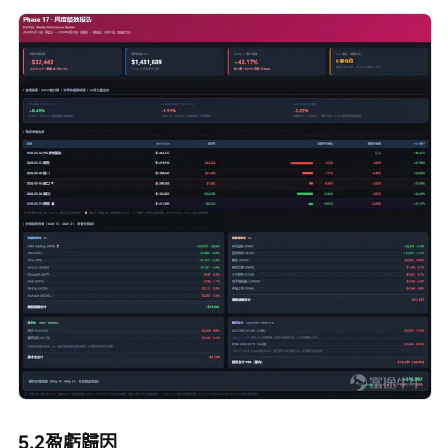
5.2盈虧歸因