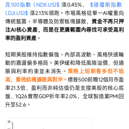
克100指數 (.NDX.US)$
 漲0.45%， 
$道瓊斯指數 
(.DJI.US)$
 漲2.13%領跑。市場風格從單一AI權重向
傳統藍籌、半導體及防禦板塊擴散，
資金不再只押
注AI核心資產，而是在更廣範圍內尋找可承受高利
率的盈利資產
。
短期美股維持指數偏強、內部高波動、風格快速輪
動的震盪偏多格局。美伊緩和降低風險溢價，但通
脹與利率約束並未消失。
策略上短期看多但不追
高，重視結構擴散與對沖。
標普500前瞻12個月市盈
率21.3倍，盈利而非純估值仍是支撐美股的核心底
盤，1Q26實際GDP折年率2.0%，全球製造業PMI回
升至52.6。