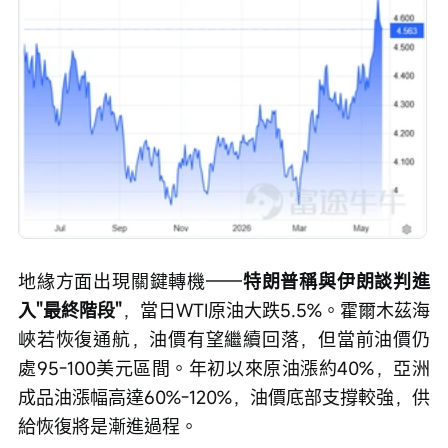
地緣方面出現關鍵轉機——
特朗普稱與伊朗談判進
入"最終階段"
，當日WTI原油大跌5.5%。霍爾木茲海
峽若恢復通航，油價有望繼續回落，但當前油價仍
處95-100美元區間。年初以來原油漲約40%，亞洲
成品油漲幅高達60%-120%，油價底部支撐較強，供
給恢復將是漸進過程。