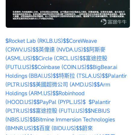
$Rocket Lab (RKLB.US)$
$CoreWeave 
(CRWV.US)$
$英偉達 (NVDA.US)$
$阿斯麥 
(ASML.US)$
$Circle (CRCL.US)$
$富途控股 
(FUTU.US)$
$Coinbase (COIN.US)$
$BigBear.ai 
Holdings (BBAI.US)$
$特斯拉 (TSLA.US)$
$Palantir 
(PLTR.US)$
$美國超微公司 (AMD.US)$
$Arm 
Holdings (ARM.US)$
$Robinhood 
(HOOD.US)$
$PayPal (PYPL.US)$
$Palantir 
(PLTR.US)$
$富途控股 (FUTU.US)$
$NEBIUS 
(NBIS.US)$
$Bitmine Immersion Technologies 
(BMNR.US)$
$百度 (BIDU.US)$
$蔚來 