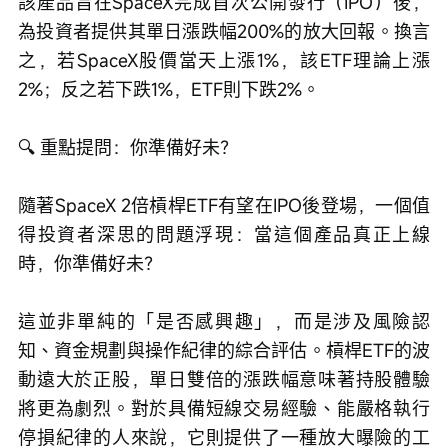
該產品旨在SpaceX完成首次公開發行（IPO）後，
為投資者提供其單日漲跌幅200%的放大回報。換言
之，若SpaceX股價當天上漲1%，該ETF理論上漲
2%；反之若下跌1%，ETF則下跌2%。
🔍 重點提問：你準備好未？
隨著SpaceX 2倍槓桿ETF有望在IPO後登場，一個值
得投資者深思的問題浮現：當這個產品真正上線
時，你準備好未？
這並非單純的「是否感興趣」，而是涉及風險認
知、資金規劃與操作紀律的綜合評估。槓桿ETF的波
動遠大於正股，單日雙倍的漲跌幅意味著持股體驗
將更為劇烈。對於具備短線交易經驗、能嚴格執行
停損紀律的人來說，它則提供了一種放大曝險的工