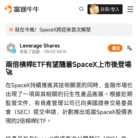
註冊/登入
迎新驚喜賞 股票/BTC等任你揀!
就在今晚！SpaceX將迎來首次解禁
Leverage Shares
關注
參與了話題
 · 
05/23 04:15
兩倍槓桿ETF有望隨着SpaceX上市後登場 
🚀
在SpaceX持續推進其技術願景的同時，金融市場也
出現了一項與其相關的衍生性產品進展。根據近期
監管文件，有資產管理公司已向美國證券交易委員
會（SEC）提交申請，計劃推出追蹤SpaceX股價表
現的2倍槓桿ETF。