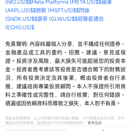
(NIO.US)$
$Meta Platforms (META.US)$
$蘋果 
(AAPL.US)$
$微軟 (MSFT.US)$
$閃迪 
(SNDK.US)$
$康寧 (GLW.US)$
$迴聲星通信 
(ECHO.US)$
免責聲明: 內容純屬個人分享，並不構成任何證券、
金融產品或工具的要約、招攬、建議、意見或保
證。投資涉及風險，最大損失可能超過您的投資本
金。投資者應考慮該等投資是否適合閣下的財務狀
況，所有投資決定及其後果，概由投資者自行承
擔，建議諮詢專業投資顧問。本⼈不保證所引用資
料之準確性或完整性，請自行核實；對任何錯誤、
遺漏或因依賴資料而導致之損失，本人恕不負責。
風險及免責聲明：以上內容僅代表作者個人觀點，不代表富途任何立場，亦不
構成任何投資建議，富途對此不作任何保證與承諾。
更多信息