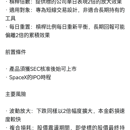
· 槓桿倍數：提供標的公司單日表現2倍的放大效果
· 適用對象：專為短線交易設計，非適合長期持有的
工具
· 每日重置：槓桿比例每日重新平衡，長期回報可能
偏離2倍的累積效果
前置條件
· 產品須獲SEC核准後始可上市
· SpaceX的IPO時程
主要風險
· 波動放大：下跌同樣以2倍幅度擴大，本金虧損速
度較快
· 複合損耗：股價震盪期間，即使標的股價最終持