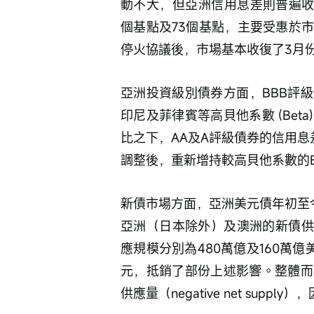
動不大，但亞洲信用息差則普遍收
個基點及73個基點，主要受惠於
停火協議後，市場基本收復了3月
亞洲投資級別債券方面，BBB評
印尼及菲律賓等高貝他系數 (Be
比之下，AA及A評級債券的信用
調整後，重新增持較高貝他系數的B
新債市場方面，亞洲美元債年初至今
亞洲（日本除外）及澳洲的新債供
應規模分別為480萬億及160萬億
元，抵銷了部份上述影響。整體而
供應量（negative net su