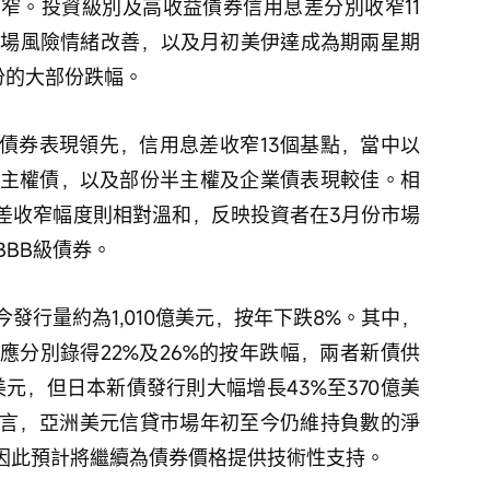
窄。投資級別及高收益債券信用息差分別收窄11
市場風險情緒改善，以及月初美伊達成為期兩星期
份的大部份跌幅。
級債券表現領先，信用息差收窄13個基點，當中以
ta)主權債，以及部份半主權及企業債表現較佳。相
息差收窄幅度則相對溫和，反映投資者在3月份市場
BB級債券。
發行量約為1,010億美元，按年下跌8%。其中，
應分別錄得22%及26%的按年跌幅，兩者新債供
美元，但日本新債發行則大幅增長43%至370億美
言，亞洲美元信貸市場年初至今仍維持負數的淨
pply），因此預計將繼續為債券價格提供技術性支持。