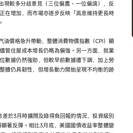
內罕見出現較多分歧意見（三位偏鷹、一位偏鴿），反
正在增加，而市場亦逐步反映「高息維持更長時
期。
汽油價格急升帶動，整體消費物價指數（CPI）顯
儘管住屋成本增長仍略為偏強。另一方面，就業
位數據仍然強勁，但較早前數據遭下調，加上勞
整體仍具韌性，但增長動力開始呈現不均衡的跡
息差於3月時擴闊及錄得負回報的情況，投資級別
錄得顯著反彈。相比3月底，美國國債收益率整體變