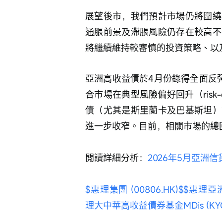
展望後市，我們預計市場仍將圍繞
通脹前景及滯脹風險仍存在較高不
將繼續維持較審慎的投資策略、以及溫
亞洲高收益債於4月份錄得全面反
合市場在典型風險偏好回升（ris
債（尤其是斯里蘭卡及巴基斯坦）
進一步收窄。目前，相關市場的總
閲讀詳細分析：
2026年5月亞洲
$惠理集團 (00806.HK)$
$惠理亞洲股
理大中華高收益債券基金MDis (KYG93