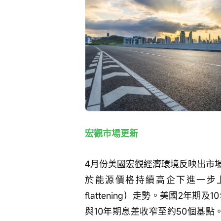
宏觀市場更新
4月份美國宏觀經濟環境反映出市
於能源價格持續高企下進一步上
flattening）走勢。美國2年期及
與10年期息差收窄至約50個基點