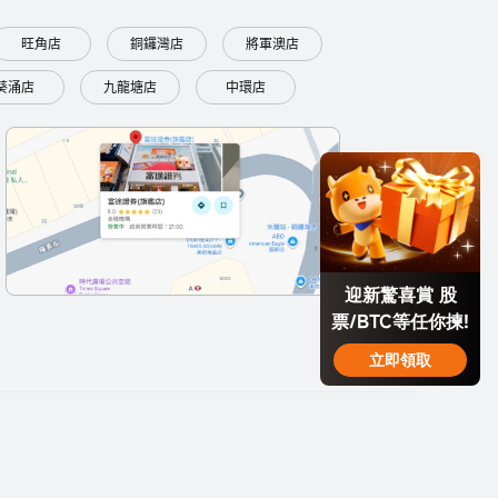
旺角店
銅鑼灣店
將軍澳店
葵涌店
九龍塘店
中環店
迎新驚喜賞 股
票/BTC等任你揀!
立即領取