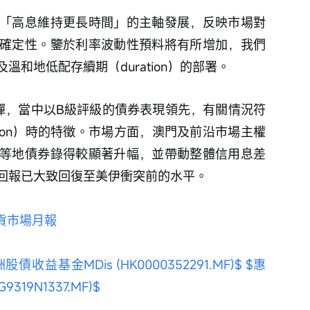
「高息維持更長時間」的主軸發展，反映市場對
確定性。鑒於利率波動性預料將有所增加，我們
和地低配存續期（duration）的部署。
彈，當中以B級評級的債券表現領先，有關情況符
k-on）時的特徵。市場方面，澳門及前沿市場主權
等地債券錄得較顯著升幅，並帶動整體信用息差
回報已大致回復至美伊衝突前的水平。
信貨市場月報
債收益基金MDis (HK0000352291.MF)$
$惠
19N1337.MF)$