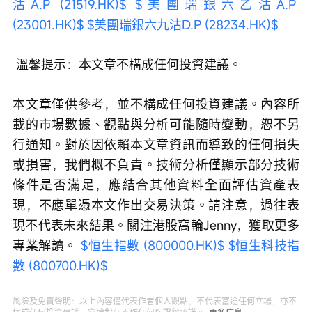
沽A.P (21519.HK)$
$美團瑞銀六乙沽A.P 
(23001.HK)$
$美團瑞銀六九沽D.P (28234.HK)$
 溫馨提示：本文章不構成任何投資建議。
本文章僅供參考，並不構成任何投資建議。內容所
載的市場數據、觀點與分析可能隨時變動，恕不另
行通知。對於因依賴本文章資訊而導致的任何損失
或損害，我們概不負責。技術分析僅顯示部分技術
條件是否滿足，應結合其他資料全面評估資產表
現，不應單憑本文作出交易決策。請注意，過往表
現不代表未來結果。關注港股窩輪Jenny，獲取更多
專業解讀。 
$恒生指數 (800000.HK)$
$恒生科技指
數 (800700.HK)$
風險及免責聲明：以上內容僅代表作者個人觀點，不代表富途任何立場，亦不