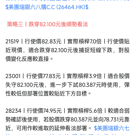
$美團瑞銀六八購C.C (26464.HK)$
策略三｜跌穿82.100元後順勢看淡
21519｜行使價82.83元｜實際槓桿7.0倍｜行使價貼
近現價，適合跌穿82.100元後捕捉短線下跌，對股
價變化反應較直接。 
23001｜行使價77.83元｜實際槓桿3.9倍｜適合股價
失守82.100元後，進一步下試80.387元時使用，彈
性較低但部署位置較貼近下方目標。
28234｜行使價74.95元｜實際槓桿5.6倍｜較適合弱
勢確認後使用，若股價跌穿80.387元並向78.731元靠
近，可用作較進取的延伸看淡部署。 
$美團瑞銀六七