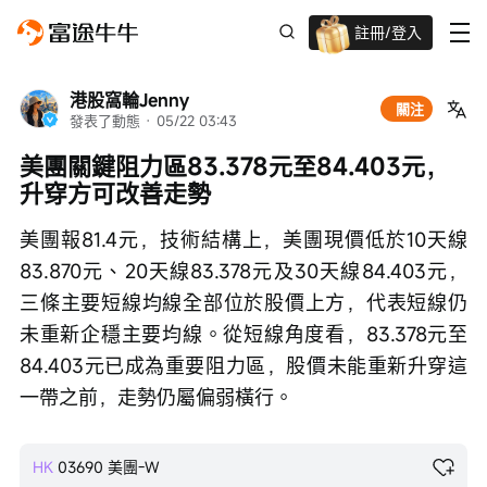
註冊/登入
迎新驚喜賞 股票/BTC等任你揀!
港股窩輪Jenny
關注
發表了動態
 · 
05/22 03:43
美團關鍵阻力區83.378元至84.403元，
升穿方可改善走勢
美團報81.4元，技術結構上，美團現價低於10天線
83.870元、20天線83.378元及30天線84.403元，
三條主要短線均線全部位於股價上方，代表短線仍
未重新企穩主要均線。從短線角度看，83.378元至
84.403元已成為重要阻力區，股價未能重新升穿這
一帶之前，走勢仍屬偏弱橫行。
HK
03690
美團-W