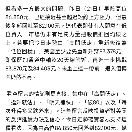
但看多一方最大的問題，昨日（21日）早段高位
86.850元，已經接近甚至超過短線上方阻力，但最
後全部回吐至82.100元。這代表即使有人願意在低
位買入，市場仍未有足夠力量把股價推回均線之
上。若要把今日走勢由「高開低走」重新修復為
「低位回穩」，美團至少要先重新升穿83.378元，
即保歷加通道中軸及20天線附近，再進一步挑戰
83.870元及84.403元。未重上這一帶前，追入值博
率仍然不高。
 看空留言的情緒則更直接，集中在「高開低走」、
「逢升就沽」、「明天補跌」、「破80」以及「每
次升得多又跌落來」。這些留言反映投資者對美團
的反彈延續力缺乏信心。今日走勢確實容易支持這
種看法，因為由高位86.850元回落到82.100元，幾