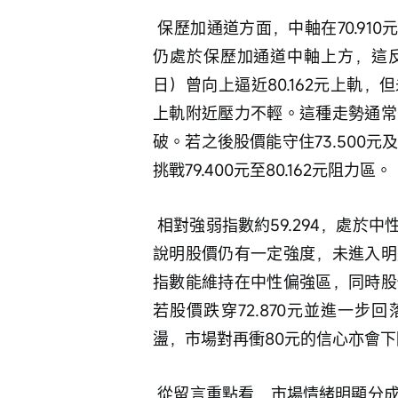
 保歷加通道方面，中軸在70.910元，上軌在80.162元，下軌在61.658元。中芯現價
仍處於保歷加通道中軸上方，這反
日）曾向上逼近80.162元上軌，
上軌附近壓力不輕。這種走勢通常
破。若之後股價能守住73.500元及
挑戰79.400元至80.162元阻力區。
 相對強弱指數約59.294，處於中性偏強水準，動能仍未轉弱，但已較高位回落。這
說明股價仍有一定強度，未進入明
指數能維持在中性偏強區，同時股
若股價跌穿72.870元並進一步回
盪，市場對再衝80元的信心亦會下
 從留言重點看，市場情緒明顯分成兩派。看多一方認為昨日或近期的大陽線是真突