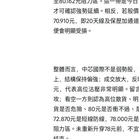
至80.162元阻力區。這一帶是
才可確認強勢延續。相反，若股價跌
70.910元，即20天線及保歷加
便會明顯受損。
整體而言，中芯國際不是弱勢股，
上，結構保持偏強；成交放大，反映市
元，代表高位沽壓非常明顯。留
攻；看空一方則認為高位散貨、明
貨是否危險、80元是否衝不過、是
72.870元是短線防線，78.000元
阻力區。未重新升穿78元前，不宜
結束。