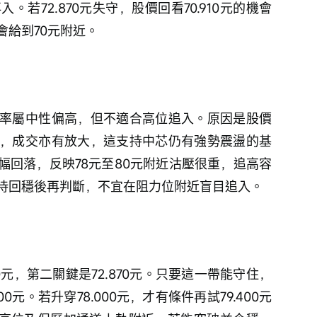
。若72.870元失守，股價回看70.910元的機會
必會給到70元附近。
率屬中性偏高，但不適合高位追入。原因是股價
，成交亦有放大，這支持中芯仍有強勢震盪的基
元大幅回落，反映78元至80元附近沽壓很重，追高容
待回穩後再判斷，不宜在阻力位附近盲目追入。
0元，第二關鍵是72.870元。只要這一帶能守住，
0元。若升穿78.000元，才有條件再試79.400元