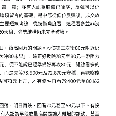
、震一震；亦有人認為股價已觸底，反彈可以延
這類留言的基礎，是中芯從低位反彈後，成交放
主要短線均線。從技術角度看，這種看多並非沒
20天線，強勢結構仍未完全破壞。
1日）衝高回落的問題。股價第三次衝80元附近仍
沖80未果」，這正好反映78元至80元一帶阻力
00元，便不能說已經準備好再攻80元。短線看多的
是先等73.500元及72.870元守穩，再觀察能
回78元上方，才有條件再看79.400元至80.162
回落、明日再跌、回看70元甚至68元以下。有投
，也有人認為早段放量高開是讓人離場的訊號，甚至