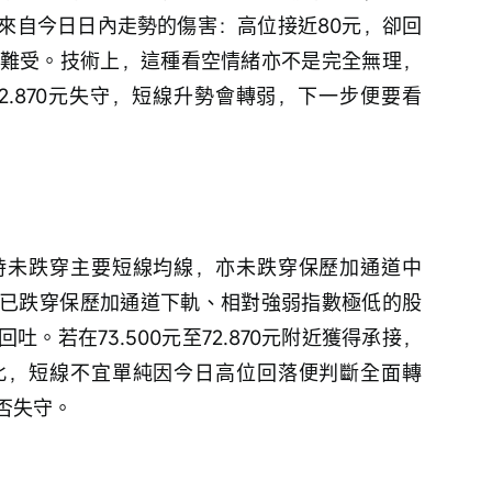
來自今日日內走勢的傷害：高位接近80元，卻回
常難受。技術上，這種看空情緒亦不是完全無理，
2.870元失守，短線升勢會轉弱，下一步便要看
時未跌穿主要短線均線，亦未跌穿保歷加通道中
已跌穿保歷加通道下軌、相對強弱指數極低的股
。若在73.500元至72.870元附近獲得承接，
此，短線不宜單純因今日高位回落便判斷全面轉
是否失守。