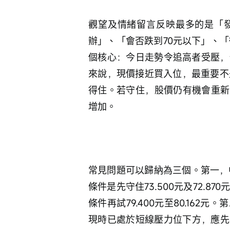
觀望及情緒留言反映最多的是「發
辦」、「會否跌到70元以下」、
個核心：今日走勢令追高者受壓，
來說，現價接近買入位，最重要不是立
得住。若守住，股價仍有機會重新震
增加。
常見問題可以歸納為三個。第一，
條件是先守住73.500元及72.87
條件再試79.400元至80.16
現時已處於短線壓力位下方，應先看