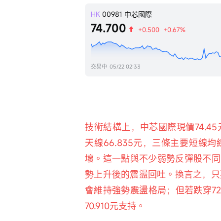
HK
00981
中芯國際
74.700
+0.500
+0.67%
交易中
05/22 02:33
技術結構上，中芯國際現價74.45元，
天線66.835元，三條主要短
壞。這一點與不少弱勢反彈股不同
勢上升後的震盪回吐。換言之，只要7
會維持強勢震盪格局；但若跌穿72
70.910元支持。