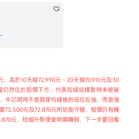
高於10天線72.990元、20天線70.910元及30
線均線仍然位於股價下方，代表短線結構暫時未被破
，中芯現時不是跌穿均線後的低位反抽，而是強
3.500元及72.870元附近能守穩，股價仍有機
.870元，短線升勢便會明顯轉弱，下一步要回看