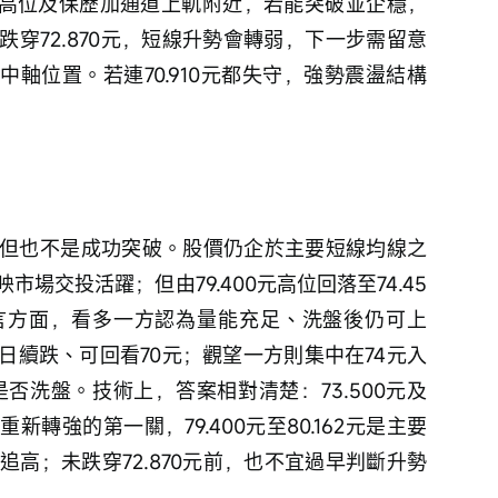
今日高位及保歷加通道上軌附近，若能突破並企穩，
穿72.870元，短線升勢會轉弱，下一步需留意
通道中軸位置。若連70.910元都失守，強勢震盪結構
但也不是成功突破。股價仍企於主要短線均線之
場交投活躍；但由79.400元高位回落至74.45
言方面，看多一方認為量能充足、洗盤後仍可上
日續跌、可回看70元；觀望一方則集中在74元入
否洗盤。技術上，答案相對清楚：73.500元及
是重新轉強的第一關，79.400元至80.162元是主要
追高；未跌穿72.870元前，也不宜過早判斷升勢