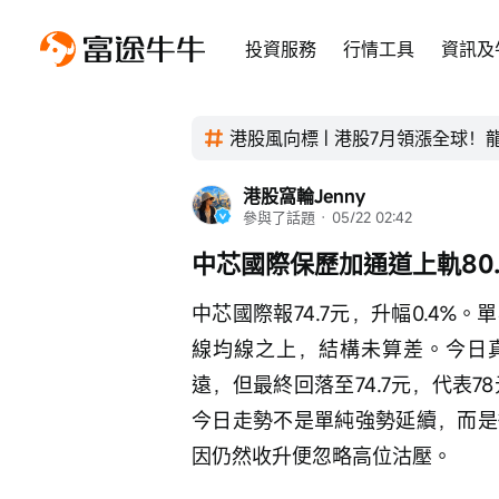
投資服務
行情工具
資訊及
港股風向標 | 港股7月領漲全球
港股窩輪Jenny
參與了話題
 · 
05/22 02:42
中芯國際保歷加通道上軌80
中芯國際報74.7元，升幅0.4
線均線之上，結構未算差。今日真
遠，但最終回落至74.7元，代表
今日走勢不是單純強勢延續，而是
因仍然收升便忽略高位沽壓。