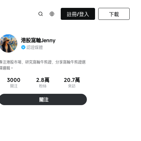
註冊/登入
下載
港股窩輪Jenny
認證媒體
專注港股市場，研究窩輪牛熊證，分享窩輪牛熊證選
擇邏輯。
3000
2.8萬
20.7萬
關注
粉絲
來訪
關注