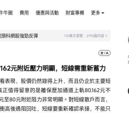
牛牛圈
費用
優惠與活動
財富專欄
更多
！龍頭科網股強勁反彈
131萬次瀏覽 · 2195篇内容
.162元附近壓力明顯，短線需重新蓄力
%。單看表現，股價仍然錄得上升，而且仍企於主要短
正值得留意的是離保歷加通道上軌80.162元不
78元至80元附近阻力非常明顯。對短線散戶而言，
衝高後遇阻回吐，短線要重新確認承接，不能只