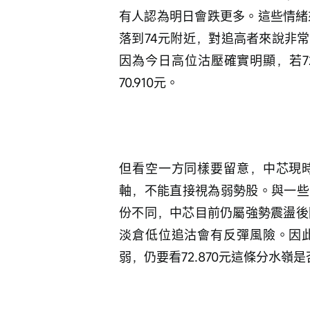
有人認為明日會跌更多。這些情緒
落到74元附近，對追高者來說非
因為今日高位沽壓確實明顯，若7
70.910元。
但看空一方同樣要留意，中芯現
軸，不能直接視為弱勢股。與一些
份不同，中芯目前仍屬強勢震盪後回吐
淡倉低位追沽會有反彈風險。因
弱，仍要看72.870元這條分水嶺