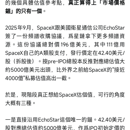
的幾個具體估值參考點，
真正算得上「市場價格
錨」的只有一個
。
2025年9月，SpaceX跟美國衛星通信公司EchoStar
簽了一份頻譜收購協議，爲星鏈拿下更多頻譜資
源。這份協議總對價196億美元，其中111億用
SpaceX自己的A類股支付，發行價定在42.40美元/
股（拆股後）。按pre-IPO總股本反推對應總估值大
約5000億美元出頭，比外界之前給SpaceX的"接近
4000億"私募估值高出一截。
於是，現階段真正想給SpaceX估個值，可行的角度
大概有三種。
一是直接沿用EchoStar這個唯一的錨。42.40美元/
股對應總估值約5000億美元，作爲IPO初始定價的