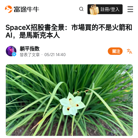
註冊/登入
新客限時
高達過千蚊獎賞
SpaceX招股書全景：市場買的不是火箭和
AI，是馬斯克本人
躺平指数
關注
發表了文章
 · 
05/21 14:40