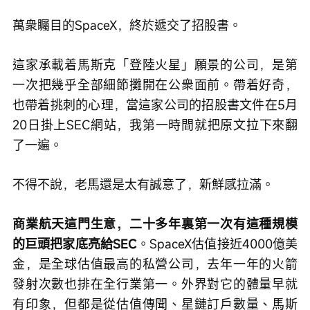
萬衆矚目的SpaceX，終於遞交了招股書。
這家承載着馬斯克「登陸火星」願景的公司，是第
一次把幾乎全部細節攤開在公衆面前。帶着好奇，
也帶着挑刺的心理，當這家公司的招股書文件在5月
20日掛上SEC網站，我第一時間就把原文拉下來翻
了一遍。
不得不說，老馬還是太有誠意了，新鮮感拉滿。
商業航天這門生意，二十多年裏第一次有這種規模
的巨頭把家底亮給SEC
。SpaceX估值接近4000億美
金，是全球估值最高的私營公司，去年一年的火箭
發射次數也排在全行業第一。外界對它的體量早就
有印象，但都是從估值傳聞、星鏈訂戶數量、馬斯