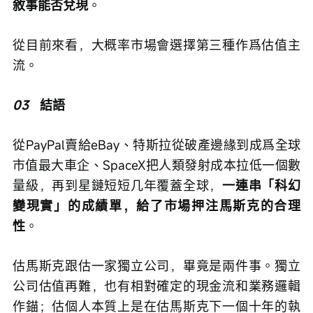
敘事能否兌現
。
從目前來看，大概率市場會選擇第三種作爲估值主
流。
03
   結語
從PayPal賣給eBay、特斯拉從破產邊緣到成爲全球
市值最大車企、SpaceX把人類發射成本拉低一個數
量級，再到星鏈短短几年覆蓋全球，
一連串「科幻
變現實」的成績單，給了市場押注馬斯克的合理
性
。
估馬斯克跟估一家獨立公司，畢竟是兩件事。獨立
公司估值再難，也有相對確定的現金流和業務邏輯
作錨；估個人本質上是在估馬斯克下一個十年的執