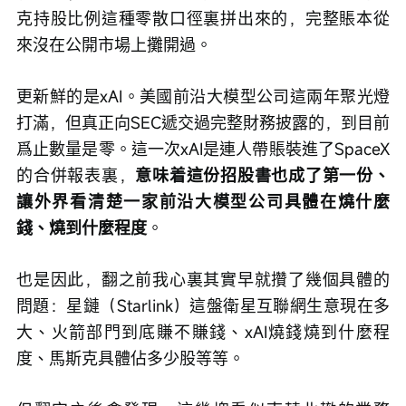
克持股比例這種零散口徑裏拼出來的，完整賬本從
來沒在公開市場上攤開過。
更新鮮的是xAI。美國前沿大模型公司這兩年聚光燈
打滿，但真正向SEC遞交過完整財務披露的，到目前
爲止數量是零。這一次xAI是連人帶賬裝進了SpaceX
的合併報表裏，
意味着這份招股書也成了第一份、
讓外界看清楚一家前沿大模型公司具體在燒什麼
錢、燒到什麼程度
。
也是因此，翻之前我心裏其實早就攢了幾個具體的
問題：星鏈（Starlink）這盤衛星互聯網生意現在多
大、火箭部門到底賺不賺錢、xAI燒錢燒到什麼程
度、馬斯克具體佔多少股等等。