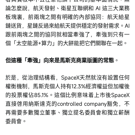
論怎麼說，航天發射、衛星互聯網和 AI 這三大業務
板塊裏，前兩塊之間有明確的內部協同：航天給星
鏈送貨，星鏈反過來給航天提供穩定的發射需求。AI
跟前兩塊之間的協同就相當牽強了，牽強到只有一
個「太空能源+算力」的大餅能把它們關聯在一起。
但這種「牽強」向來是馬斯克商業版圖的常態
。
於是，從治理結構看，SpaceX天然就沒有設置任何
權衡機制，馬斯克個人持有12.3%經濟權益但加權後
的投票權佔85.1%。這個比例意味着上市後SpaceX
直接啓用納斯達克的controlled company豁免，不
再需要多數獨立董事、獨立提名委員會和獨立薪酬
委員會。