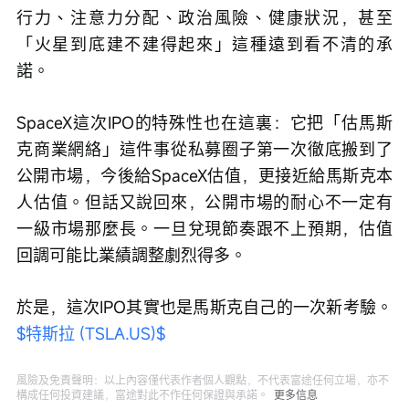
行力、注意力分配、政治風險、健康狀況，甚至
「火星到底建不建得起來」這種遠到看不清的承
諾。
SpaceX這次IPO的特殊性也在這裏：它把「估馬斯
克商業網絡」這件事從私募圈子第一次徹底搬到了
公開市場，今後給SpaceX估值，更接近給馬斯克本
人估值。但話又說回來，公開市場的耐心不一定有
一級市場那麼長。一旦兌現節奏跟不上預期，估值
回調可能比業績調整劇烈得多。
於是，這次IPO其實也是馬斯克自己的一次新考驗。 
$特斯拉 (TSLA.US)$
風險及免責聲明：以上內容僅代表作者個人觀點，不代表富途任何立場，亦不
構成任何投資建議，富途對此不作任何保證與承諾。
更多信息