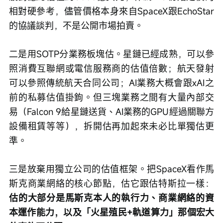
相對硬參考，儘管價格本身來自SpaceX跟EchoStar
的協議談判，不是公開市場拍賣。
二是用SOTP分業務板塊估。星鏈已經成熟，可以參
照消費互聯網或電信服務商的估值倍數；航天發射
可以參照傳統航天合同公司；AI業務大概會跟xAI之
前的私募估值掛鉤。但三塊業務之間有大量內部交
易（Falcon 9給星鏈送貨、AI業務的GPU經過關聯方
設備租賃等等），拆開估再加起來未必比單獨估更
準。
三是放棄用獨立公司的估值框架。把SpaceX看作馬
斯克商業網絡的核心節點，估它跟估特斯拉一樣：
估的大部分是馬斯克本人的執行力、商業網絡的資
本運作能力，以及「火星殖民+軌道算力」那個宏大