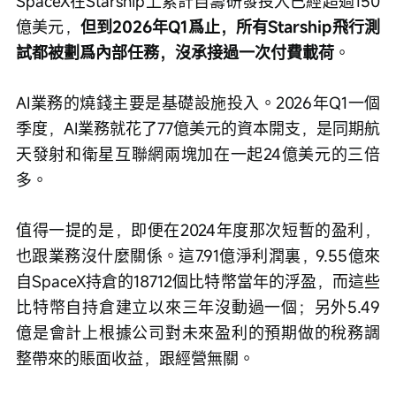
SpaceX在Starship上累計自籌研發投入已經超過150
億美元，
但到2026年Q1爲止，所有Starship飛行測
試都被劃爲內部任務，沒承接過一次付費載荷
。
AI業務的燒錢主要是基礎設施投入。2026年Q1一個
季度，AI業務就花了77億美元的資本開支，是同期航
天發射和衛星互聯網兩塊加在一起24億美元的三倍
多。
值得一提的是，即便在2024年度那次短暫的盈利，
也跟業務沒什麼關係。這7.91億淨利潤裏，9.55億來
自SpaceX持倉的18712個比特幣當年的浮盈，而這些
比特幣自持倉建立以來三年沒動過一個；另外5.49
億是會計上根據公司對未來盈利的預期做的稅務調
整帶來的賬面收益，跟經營無關。