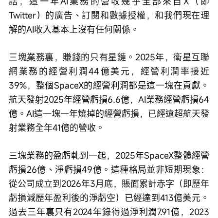
話，這一年AI業務的營收幾乎全部來自X（即
Twitter）的廣告、訂閱和數據授權，和我們現在理
解的AI收入基本上沒有任何關係。
三塊業務裏，賺錢的只有星鏈。2025年，衛星互聯
網業務的經營利潤44億美元，經營利潤率接近
39%，整個SpaceX的經營利潤都是這一塊在貢獻。
航天發射2025年經營虧損6.6億，AI業務經營虧損64
億。AI這一塊一年燒掉的經營虧損，已經遠超航天發
射業務全年41億的營收。
三塊業務的盈虧軋到一起，2025年SpaceX整體經營
虧損26億、淨虧損49億。這種格局並非短期現象：
從公司成立到2026年3月底，賬面累計赤字（即歷年
虧損減歷年盈利後的淨虧空）已經達到413億美元。
過去三年裏只有2024年錄得過淨利潤7.91億，2023