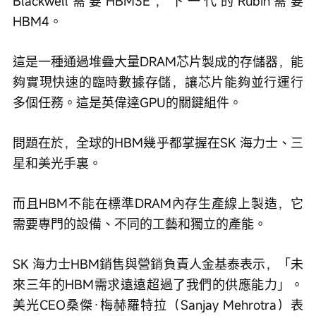
Blackwell需要HBM3E，下一代的Rubin需要
HBM4。
這是一種通過堆疊大量DRAM芯片製成的存儲器，能
夠實現快速的臨時數據存儲，讓芯片能夠並行運行
多個任務。這是英偉達GPU的關鍵組件。
問題在於，全球的HBM幾乎都掌握在SK 海力士、三
星和美光手裏。
而且HBM不能在標準DRAM內存生產線上製造，它
需要專門的設備、不同的工藝和獨立的產能。
SK 海力士HBM銷售與營銷負責人金基泰表示，「未
來三年的HBM需求遠遠超過了我們的供應能力」。
美光CEO桑傑·梅赫羅特拉（Sanjay Mehrotra）表