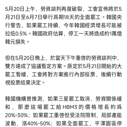
5月20日上午，勞資談判再度破裂，工會宣佈將於5
月21日至6月7日舉行爲期18天的全面罷工。韓國央
行警告，如果罷工持續，今年韓國經濟增長可能被
拉低0.5%。韓國政府估算，停工一天將造成約1萬億
韓元損失。
但在5月20日晚上，於當天下午重啓的勞資談判中，
雙方達成了協議暫定方案。原定於5月21日開始的大
罷工暫緩，工會將對方案進行內部投票，後續行動
視投票結果決定。
韓國機構曾推測，如果三星罷工取消，勞資關係緩
和，那麼這場罷工給HBM3的價格增長約爲
20%-30%；如果罷工重啓但受法院限制，局部產能
波動，漲40%-50%；如果全面罷工，平澤園區停