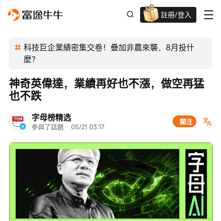
註冊/登入
新客限時
高達過千蚊獎賞
科技巨企業績密集交卷！疊加非農來襲，8月投什
麼？
神奇英偉達，業績再好也不漲，做空再猛
也不跌
字母榜精选
關注
參與了話題
 · 
05/21 03:17