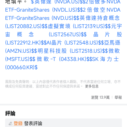
地填平。 
$英偉達 (NVDA.US)$
$2倍做多NVDA 
ETF-GraniteShares (NVDL.US)$
$2倍做空NVDA 
ETF-GraniteShares (NVD.US)$
$英偉達持倉概念 
(LIST20882.US)$
$虛擬實境 (LIST2139.US)$
$元宇
宙概念 (LIST2567.US)$
$晶片股 
(LIST22912.HK)$
$AI晶片 (LIST2548.US)$
$亞馬遜 
(AMZN.US)$
$明星科技股 (LIST2518.US)$
$微軟 
(MSFT.US)$
$微軟-T (04338.HK)$
$SK海力士 
(000660.KR)$
風險及免責聲明：以上內容僅代表作者個人觀點，不代表富途任何立場，亦不
構成任何投資建議，富途對此不作任何保證與承諾。
更多信息
瀏覽 13.9萬
舉報
評論
登錄
發表評論