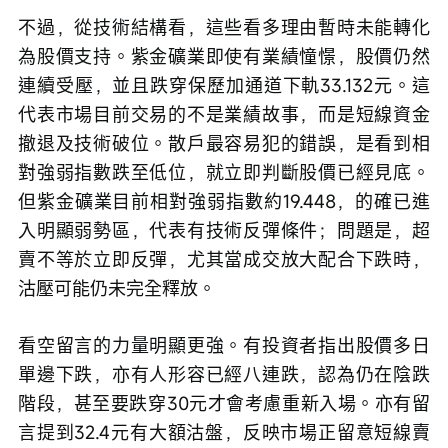
不過，從技術結構看，這些看多理由暫時未能轉化
為股價支持。紫金礦業即使有業績憧憬，股價仍然
連續受壓，並且跌穿保歷加通道下軌33.132元。這
代表市場目前交易的不是業績故事，而是短線資金
撤退及技術破位。散戶最容易犯的錯誤，是看到相
對強弱指數跌至低位，就立即判斷股價已經見底。
但紫金礦業目前相對強弱指數約19.448，的確已進
入明顯弱勢區，代表有技術反彈條件；問題是，超
賣不等於立即反彈，尤其當成交放大配合下跌時，
沽壓可能仍未完全釋放。
看空留言的力量明顯更強。有投資者指出股價多日
單邊下跌，亦有人形容已經八連跌，認為仍在陰跌
階段，甚至要跌穿30元才會考慮重新入場。亦有留
言提到32.4元有大額沽盤，反映市場正留意短線賣