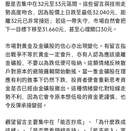
壓是否集中在32元至33元區間。這些留言與技術走
勢高度吻合，因為股價上日跌至最低32.040元，距
離32元已非常接近；若這一帶失守，市場自然會把
下一目標下移至31.660元，甚至心理關口30元。
市場對黃金及金礦股的信心亦出現變化。有留言指
出戰爭不等於黃金一定會升，亦有人認為應該遠離
金礦股，不要以為跌低便可吸納。這類情緒反映散
戶對原本的避險邏輯開始動搖。當一隻金礦股在理
應有利的敘事下仍然下跌，投資者便會重新思考資
金是否已經由金礦股撤出。這種情緒變化對短線走
勢不利，因為它會令原本想低吸的資金更謹慎，也
令反彈承接變弱。
觀望留言主要集中在「能否抄底」、「為什麼跌成
這樣」、「是否要看頸線支持」、「能不能入」等