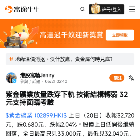
註冊/登入
迎新驚喜賞 股票/BTC等任你揀!
地緣溢價消退、沃什放鷹，貴金屬何時見底？
港股窩輪Jenny
關注
參與了話題
 · 
05/21 02:40
紫金礦業放量跌穿下軌 技術結構轉弱 32
元支持面臨考驗
$紫金礦業 (02899.HK)$
 上日（20日）收報32.720
元，跌0.680元，跌幅2.04%。股價上日低開後繼續
回落，全日最高只見33.000元，最低見32.040元，