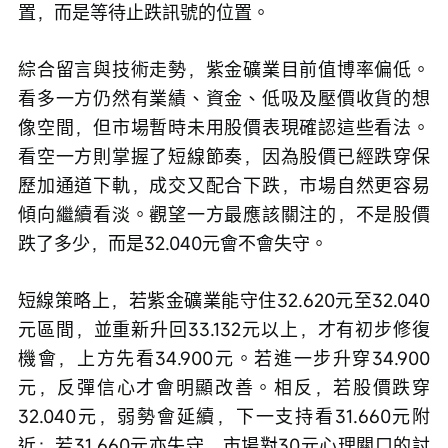
置，而是等待止跌訊號的位置。
綜合留言與技術走勢，紫金礦業目前值博率偏低。
看多一方仍然有業績、資金、低吸及壓價收貨的想
像空間，但市場暫時未用股價表現確認這些看法。
看空一方則掌握了短線節奏，因為股價已經跌穿保
歷加通道下軌，成交又配合下跌，市場自然更容易
傾向繼續看淡。觀望一方最應該關注的，不是股價
跌了多少，而是32.040元會不會失守。
短線策略上，若紫金礦業能守住32.620元至32.040
元區間，並重新升回33.132元以上，才有初步修復
機會，上方先看34.900元。若進一步升穿34.900
元，反彈信心才會明顯改善。相反，若股價跌穿
32.040元，弱勢會延續，下一支持看31.660元附
近；若31.660元亦失守，市場對30元心理關口的討