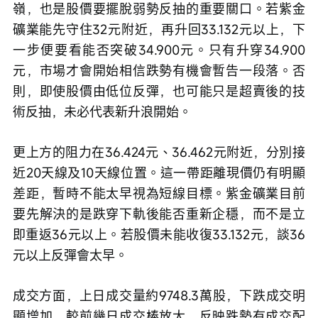
嶺，也是股價要擺脫弱勢反抽的重要關口。若紫金
礦業能先守住32元附近，再升回33.132元以上，下
一步便要看能否突破34.900元。只有升穿34.900
元，市場才會開始相信跌勢有機會暫告一段落。否
則，即使股價由低位反彈，也可能只是超賣後的技
術反抽，未必代表新升浪開始。
更上方的阻力在36.424元、36.462元附近，分別接
近20天線及10天線位置。這一帶距離現價仍有明顯
差距，暫時不能太早視為短線目標。紫金礦業目前
要先解決的是跌穿下軌後能否重新企穩，而不是立
即重返36元以上。若股價未能收復33.132元，談36
元以上反彈會太早。
成交方面，上日成交量約9748.3萬股，下跌成交明
顯增加，較前幾日成交棒放大，反映跌勢有成交配