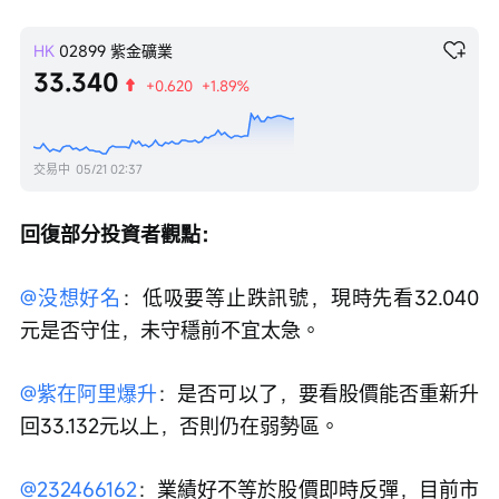
HK
02899
紫金礦業
33.340
+0.620
+1.89%
交易中
05/21 02:37
回復部分投資者觀點：
@没想好名
：低吸要等止跌訊號，現時先看32.040
元是否守住，未守穩前不宜太急。
@紫在阿里爆升
：是否可以了，要看股價能否重新升
回33.132元以上，否則仍在弱勢區。
@232466162
：業績好不等於股價即時反彈，目前市