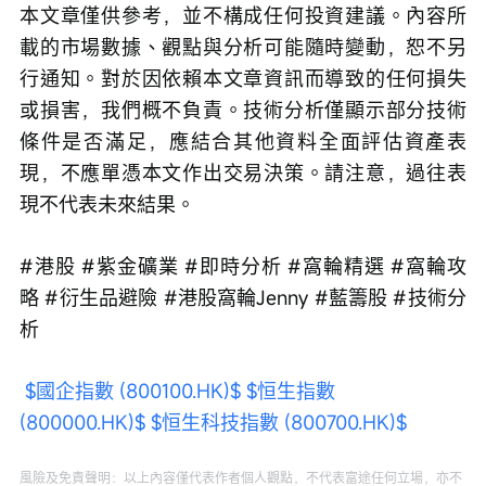
本文章僅供參考，並不構成任何投資建議。內容所
載的市場數據、觀點與分析可能隨時變動，恕不另
行通知。對於因依賴本文章資訊而導致的任何損失
或損害，我們概不負責。技術分析僅顯示部分技術
條件是否滿足，應結合其他資料全面評估資產表
現，不應單憑本文作出交易決策。請注意，過往表
現不代表未來結果。
#港股 #紫金礦業 #即時分析 #窩輪精選 #窩輪攻
略 #衍生品避險 #港股窩輪Jenny #藍籌股 #技術分
析
$國企指數 (800100.HK)$
$恒生指數 
(800000.HK)$
$恒生科技指數 (800700.HK)$
風險及免責聲明：以上內容僅代表作者個人觀點，不代表富途任何立場，亦不