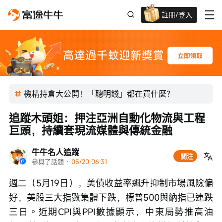
註冊/登入
迎新驚喜賞 股票/BTC等任你揀!
機構持倉大公開！「聰明錢」都在買什麼？
追蹤木頭姐：押注亞洲自動化物流與工程
巨頭，持續套現流媒體與傳統金融
牛牛名人追蹤
關注
參與了話題
 · 
05/20 06:31
週二（5月19日），美債收益率飆升抑制市場風險偏
好，美股三大指數集體下跌，標普500與納指已連跌
三日。近期CPI與PPI數據顯示，中東局勢推高油