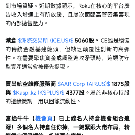
到市場質疑。近期數據顯示，Roku在核心的平台廣
告收入增速上有所放緩，且屢次面臨高管密集套現
的內部拋售壓力。
減倉 
$洲際交易所 (ICE.US)$
5060股。
ICE雖是穩健
的傳統金融基建龍頭，但缺乏顛覆性創新的高彈
性。在需要聚焦資金或調整進攻矛頭時，這類防守
型資產通常會被優先提現。
賣出航空維修服務商 
$AAR Corp (AIR.US)$
1875股
與 
$Kaspi.kz (KSPI.US)$
4377股。
屬於非核心持股
的邊緣微調，用以回籠流動性。
富途牛牛【
機會頁
】已上線名人持倉機會組合追
蹤！多個名人持倉任你揀，一鍵緊跟大佬布局，精