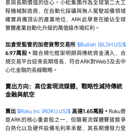
景與長期價值的信心。小松集團作為全球第二大工
程機械製造商，在自動化採礦與無人駕駛設備領域
確實具備頂尖的產業地位，ARK此舉意在搶佔全球
實體產業自動化升級的萬億級市場紅利。
加倉受監管的加密貨幣交易所 
$Bullish (BLSH.US)$
6.97萬股。
隨合規化框架明朗與傳統資金湧入，合
規交易平台迎來長期增長，符合ARK對Web3及去中
心化金融的長線戰略。
賣出方向：高位套現流媒體，戰略性減持傳統
金融與航空
賣出 
$Roku Inc (ROKU.US)$
高達1.65萬股。
Roku曾
是ARK的核心重倉股之一，但隨著流媒體賽道競爭
白熱化以及硬件設備毛利率承壓，其長期爆發力受