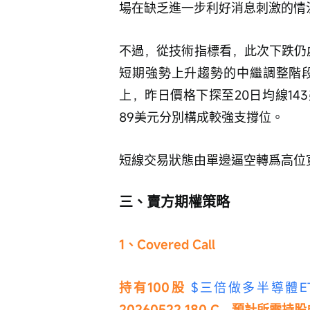
場在缺乏進一步利好消息刺激的情
不過，從技術指標看，此次下跌仍
短期強勢上升趨勢的中繼調整階
上，昨日價格下探至20日均線143
89美元分別構成較強支撐位。
短線交易狀態由單邊逼空轉爲高位
三、賣方期權策略
1、Covered Call
持有100股 
$三倍做多半導體ETF-Di
20260522 180 C，預計所需持股