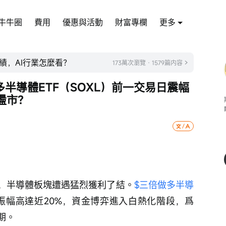
牛牛圈
費用
優惠與活動
財富專欄
更多
績，AI行業怎麼看？
173萬次瀏覽 · 1579篇内容
半導體ETF（SOXL）前一交易日震幅
盪市？
，半導體板塊遭遇猛烈獲利了結。
$三倍做多半導
日振幅高達近20%，資金博弈進入白熱化階段，爲
期。