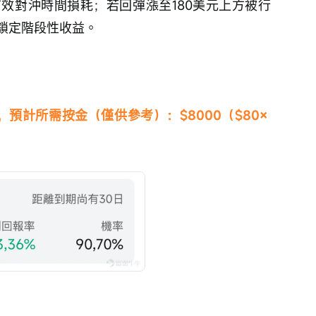
效對沖時間損耗；若回彈漲至180美元上方被行
鎖定階段性收益。
 Put，預計所需按金（僅供參考）：$8000（$80× 