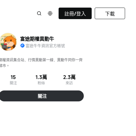
註冊/登入
下載
富途期權異動牛
富途牛牛資訊官方帳號
期權資訊集合站，行情異動第一線，異動牛同你一齊
睇市。
15
1.3萬
2.3萬
關注
粉絲
來訪
關注