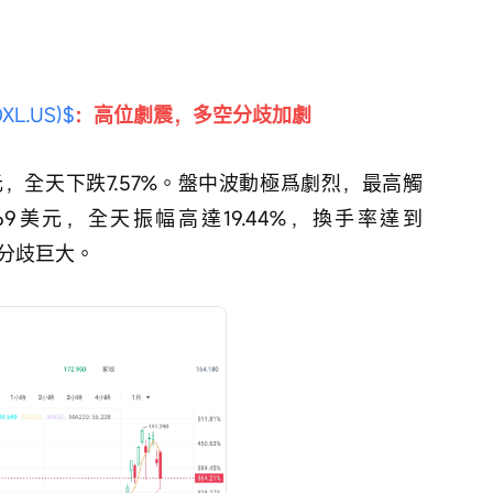
XL.US)$
：高位劇震，多空分歧加劇
5美元，全天下跌7.57%。盤中波動極爲劇烈，最高觸
2.69美元，全天振幅高達19.44%，換手率達到
置分歧巨大。