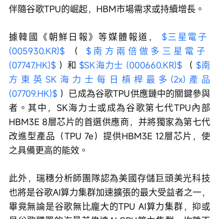
伴隨谷歌TPU的崛起，HBM市場需求或持續增長。
據韓國《朝鮮日報》等媒體報道， 
$三星電子 
(005930.KR)$
 （ 
$南方兩倍做多三星電子 
(07747.HK)$
 ）和 
$SK海力士 (000660.KR)$
 （ 
$南
方東英SK海力士每日槓桿最多(2x)產品 
(07709.HK)$
 ）已成為谷歌TPU供應鏈中的關鍵參與
者。其中，SK海力士或成為谷歌第七代TPU內部
HBM3E 8層芯片的首選供應商，并將獨家為第七代
改進型產品（TPU 7e）提供HBM3E 12層芯片，使
之具備更高的能效。
此外，瑞穗分析師團隊認為美國存儲巨頭美光科技
也將是谷歌AI算力集群加速擴張的最大受益者之一，
畢竟無論是谷歌無比龐大的TPU AI算力集群，抑或