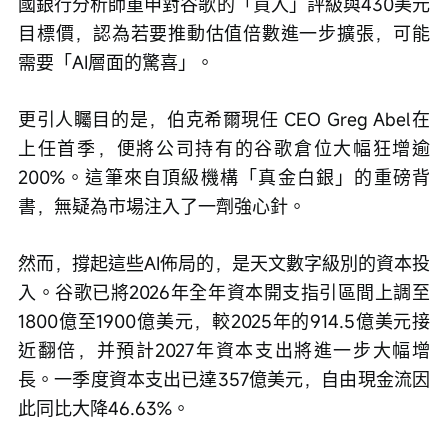
國銀行分析師重申對谷歌的「買入」評級與430美元
目標價，認為若要推動估值倍數進一步擴張，可能
需要「AI層面的驚喜」。
更引人矚目的是，伯克希爾現任 CEO Greg Abel在
上任首季，便將公司持有的谷歌倉位大幅狂增逾
200%。這筆來自頂級機構「真金白銀」的重磅背
書，無疑為市場注入了一劑強心針。
然而，撐起這些AI佈局的，是天文數字級別的資本投
入。谷歌已將2026年全年資本開支指引區間上調至
1800億至1900億美元，較2025年的914.5億美元接
近翻倍，并預計2027年資本支出將進一步大幅增
長。一季度資本支出已達357億美元，自由現金流因
此同比大降46.63%。