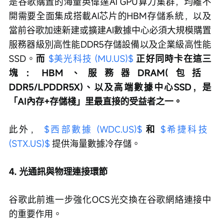
是谷歌購置的海量英偉達AI GPU算力集群，均離不
開需要全面集成搭載AI芯片的HBM存儲系統，以及
當前谷歌加速新建或擴建AI數據中心必須大規模購置
服務器級別高性能DDR5存儲設備以及企業級高性能
SSD。
而 
$美光科技 (MU.US)$
正好同時卡在這三
塊：HBM、服務器DRAM(包括 
DDR5/LPDDR5X)、以及高端數據中心SSD，是
「AI內存+存儲棧」里最直接的受益者之一。
此外， 
$西部數據 (WDC.US)$
和 
$希捷科技 
(STX.US)$
 提供海量數據冷存儲。
4. 光通訊與物理連接環節
谷歌此前進一步強化OCS光交換在谷歌網絡連接中
的重要作用。