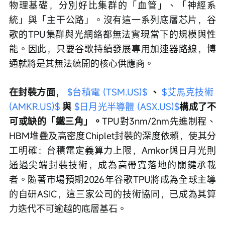
物理基礎，分別好比集群的「血管」、「神經系
統」與「主干公路」。沒有這一系列底層芯片，谷
歌的TPU集群與光網絡都無法實現當下的規模與性
能。因此，只要谷歌持續發展專用加速器路線，博
通就將是其無法繞開的核心供應商。
在封裝方面， 
$台積電 (TSM.US)$
、 
$艾馬克技術 
(AMKR.US)$
與 
$日月光半導體 (ASX.US)$
構成了不
可或缺的「鐵三角」。
TPU對3nm/2nm先進制程、
HBM堆疊及高密度Chiplet封裝的深度依賴，使其分
工明確：台積電定義算力上限，Amkor與日月光則
通過尖端封裝技術，成為高帶寬落地的關鍵承載
者。隨著市場預期2026年谷歌TPU將成為全球主導
的自研ASIC，這三家公司的技術協同，已成為其算
力迭代不可逾越的底層基石。