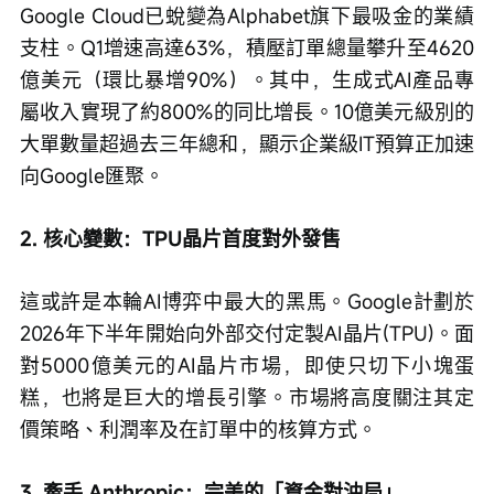
Google Cloud已蛻變為Alphabet旗下最吸金的業績
支柱。Q1增速高達63%，積壓訂單總量攀升至4620
億美元（環比暴增90%）。其中，生成式AI產品專
屬收入實現了約800%的同比增長。10億美元級別的
大單數量超過去三年總和，顯示企業級IT預算正加速
向Google匯聚。
2. 核心變數：TPU晶片首度對外發售
這或許是本輪AI博弈中最大的黑馬。Google計劃於
2026年下半年開始向外部交付定製AI晶片(TPU)。面
對5000億美元的AI晶片市場，即使只切下小塊蛋
糕，也將是巨大的增長引擎。市場將高度關注其定
價策略、利潤率及在訂單中的核算方式。
3. 牽手 Anthropic：完美的「資金對沖局」