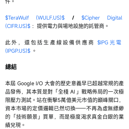
件。
$TeraWulf (WULF.US)$
 / 
$Cipher Digital 
(CIFR.US)$
 ：提供電力與場地設施的託管商。
此外，還包括生產線設備供應商 
$IPG光電 
(IPGP.US)$
 。
總結
本屆 Google I/O 大會的歷史意義早已超越常規的產
品發佈，其本質是對「全棧 AI 」戰略佈局的一次極
限壓力測試。站在衝擊5萬億美元市值的巔峰關口，
資本市場的定價邏輯已然切換——不再為虛無縹緲
的「技術願景」買單，而是極度渴求真金白銀的業
績兌現。