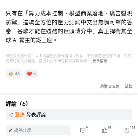
只有在「算力成本控制、模型商業落地、廣告變現
防禦」這場全方位的壓力測試中交出無懈可擊的答
卷，谷歌才能在殘酷的巨頭博弈中，真正捍衛其全
球 AI 霸主的鐵王座。
風險及免責聲明：以上內容僅代表作者個人觀點，不代表富途任何立場，亦不
構成任何投資建議，富途對此不作任何保證與承諾。
更多信息
46
5
瀏覽 216萬
舉報
評論（6）
登錄
發表評論
6
51
132
說點什麼