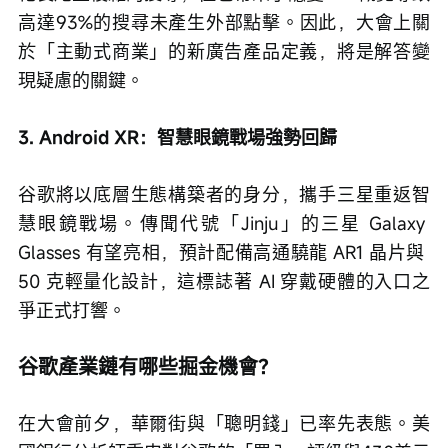
高達93%的搜尋未產生外部點擊。因此，大會上關
於「主動式商業」的新廣告產品定義，將是解答變
現疑慮的關鍵。
3. Android XR：智慧眼鏡戰場強勢回歸
谷歌將以底層生態構築者的身分，攜手三星重返智
慧眼鏡戰場。傳聞代號「Jinju」的三星 Galaxy 
Glasses 有望亮相，預計配備高通驍龍 AR1 晶片與 
50 克輕量化設計，這標誌著 AI 穿戴硬體的入口之
爭正式打響。
谷歌產業鏈有哪些掘金機會？
在大會前夕，華爾街與「聰明錢」已率先表態。美