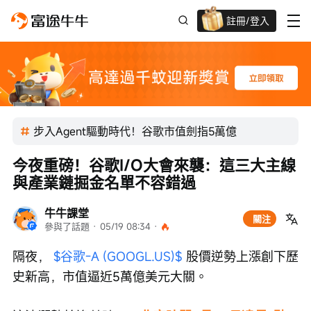
註冊/登入
迎新驚喜賞 股票/BTC等任你揀!
步入Agent驅動時代！谷歌市值劍指5萬億
今夜重磅！谷歌I/O大會來襲：這三大主線
與產業鏈掘金名單不容錯過
牛牛課堂
關注
參與了話題
 · 
05/19 08:34
 · 
隔夜， 
$谷歌-A (GOOGL.US)$
 股價逆勢上漲創下歷
史新高，市值逼近5萬億美元大關。