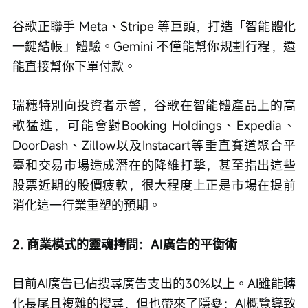
谷歌正聯手 Meta、Stripe 等巨頭，打造「智能體化
一鍵結帳」體驗。Gemini 不僅能幫你規劃行程，還
能直接幫你下單付款。
瑞穗特別向投資者示警，谷歌在智能體產品上的高
歌猛進，可能會對Booking Holdings、Expedia、
DoorDash、Zillow以及Instacart等垂直賽道聚合平
臺和交易市場造成潛在的降維打擊，甚至指出這些
股票近期的股價疲軟，很大程度上正是市場在提前
消化這一行業重塑的預期。
2. 商業模式的靈魂拷問：AI廣告的平衡術 
目前AI廣告已佔搜尋廣告支出的30%以上。AI雖能轉
化長尾且複雜的搜尋，但也帶來了隱憂：AI概覽導致