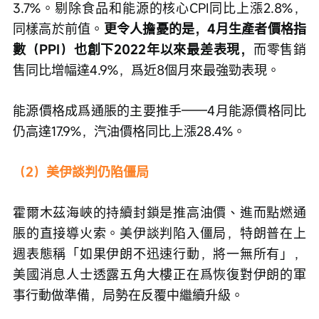
3.7%。剔除食品和能源的核心CPI同比上漲2.8%，
同樣高於前值。
更令人擔憂的是，4月生產者價格指
數（PPI）也創下2022年以來最差表現，
而零售銷
售同比增幅達4.9%，爲近8個月來最強勁表現。
能源價格成爲通脹的主要推手——4月能源價格同比
仍高達17.9%，汽油價格同比上漲28.4%。
（2）美伊談判仍陷僵局
霍爾木茲海峽的持續封鎖是推高油價、進而點燃通
脹的直接導火索。美伊談判陷入僵局，特朗普在上
週表態稱「如果伊朗不迅速行動，將一無所有」，
美國消息人士透露五角大樓正在爲恢復對伊朗的軍
事行動做準備，局勢在反覆中繼續升級。