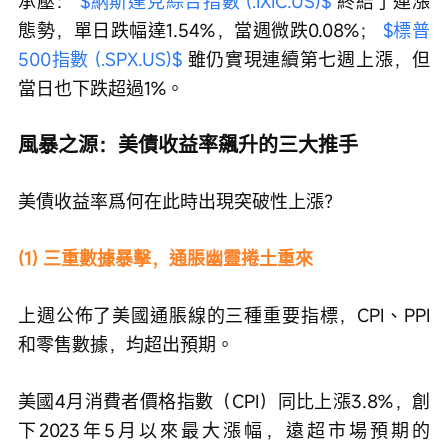
承壓： 
$納斯達克綜合指數 (.IXIC.US)$
 終結了連漲
態勢，單日跌幅達1.54%，當週微跌0.08%； 
$標普
500指數 (.SPX.US)$
 雖仍實現連續第七週上漲，但
當日也下跌超過1%。
風暴之源：美債收益率飆升的三大推手
美債收益率爲何在此時出現突破性上漲？
(1) 三重數據暴擊，通脹幽靈捲土重來
上週公佈了美國通脹線的三種重要指標，CPI、PPI
和零售數據，均超出預期。
美國4月消費者價格指數（CPI）同比上漲3.8%，創
下2023年5月以來最大漲幅，遠超市場預期的