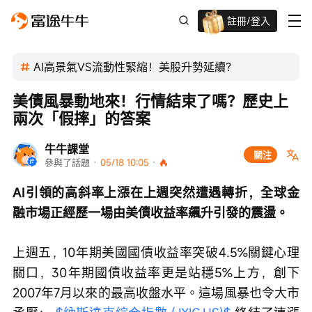
註冊/登入
迎新驚喜賞 股票/BTC等任你揀!
AI高景氣VS流動性緊縮！美股升勢延續？
美債風暴動地來！行情結束了嗎？歷史上
兩次「假摔」的答案
牛牛課堂
關注
參與了話題
 · 
05/18 10:05
 · 
AI引領的高斜率上漲在上週突然遭遇轉折，全球金
融市場正經歷一場由美債收益率飆升引發的震盪。
上週五，10年期美國國債收益率突破4.5%關鍵心理
關口，30年期國債收益率更是站穩5%上方，創下
2007年7月以來的最高收盤水平。這場風暴也令大市