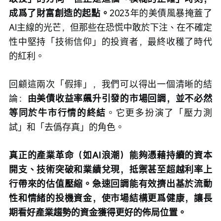
成爲了財富創造的起點。
2023年的美債風暴掩蓋了
AI主線的光芒，但那些在恐慌中敢於下注、在不確定
性中堅持「技術信仰」的投資者，最終收穫了時代
的紅利。
回顧這兩次「假摔」，我們可以得出一個清晰的結
論：
由美債收益率飆升引發的市場回調，並不必然
等同於牛市行情的終結
。它更多扮演了「壓力測
試」和「去僞存真」的角色。
真正的產業革命（如AI浪潮）能夠憑藉持續的資本
開支、技術突破和業績兌現，抵禦甚至超越利率上
行帶來的估值壓縮。急速回調能有效擠出基於流動
性和情緒的投機資金，使市場結構更爲健康，讓長
期看好產業趨勢的資金獲得更好的佈局位置。