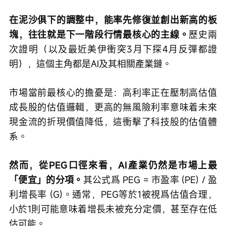
在泥沙俱下的調整中，能率先修復並創出新高的板
塊，往往就是下一階段行情最核心的主線。
歷史兩
次證明（以及最近美伊衝突3月下探4月反彈都證
明），這個主角都是AI及其相關產業鏈。
市場當前最核心的擔憂是：高利率正在壓制高估值
成長股的估值邏輯，更高的無風險利率意味着未來
現金流的折現價值降低，這衝擊了科技股的估值體
系。
然而，從PEG口徑來看，AI產業仍然是市場上最
「便宜」的分項。
其公式爲 PEG = 市盈率 (PE) / 盈
利增長率 (G)。通常，PEG等於1被視爲估值合理，
小於1則可能意味着增長未被充分定價，甚至存在低
估可能。