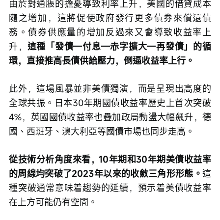
由於對通脹的擔憂導致利率上升，美國的借貸成本
隨之增加，這將促使政府發行更多債券來償還債
務。債券供應量的增加反過來又會導致收益率上
升，
這種「發債—付息—赤字擴大—再發債」的循
環，直接推高長債供給壓力，倒逼收益率上行。
此外，這場風暴並非美債獨演，而是呈現出高度的
全球共振。日本30年期國債收益率歷史上首次突破
4%，英國國債收益率也疊加政局動盪大幅飆升，德
國、西班牙、澳大利亞等國債市場也同步走高。
從技術分析角度來看，10年期和30年期美債收益率
的周線均突破了2023年以來的收斂三角形形態。
這
種突破通常意味着趨勢的延續，預示着美債收益率
在上方可能仍有空間。