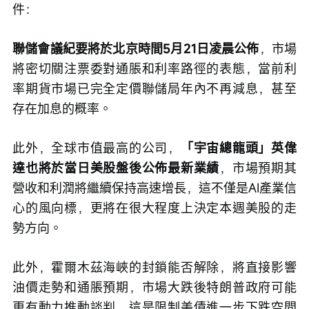
件：
聯儲會議紀要將於北京時間5月21日凌晨公佈
，市場
將密切關注票委對通脹和利率路徑的表態，當前利
率期貨市場已完全定價聯儲局年內不再減息，甚至
存在加息的概率。
此外，全球市值最高的公司，
「宇宙總龍頭」英偉
達也將於當日美股盤後公佈最新業績
，市場預期其
營收和利潤將繼續保持高速增長，這不僅是AI產業信
心的風向標，更將在很大程度上決定本週美股的走
勢方向。
此外，霍爾木茲海峽的封鎖能否解除，將直接影響
油價走勢和通脹預期，市場大跌後特朗普政府可能
更有動力推動談判，這是限制美債進一步下跌空間