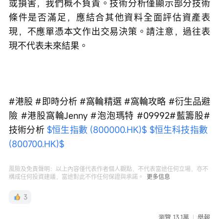
或損害，我們概不負責。技術分析僅顯示部分技術
條件是否滿足，應結合其他資料全面評估資產表
現，不應單憑本文作出交易決策。請注意，過往表
現不代表未來結果。
#港股 #即時分析 #窩輪精選 #窩輪攻略 #衍生品避
險 #港股窩輪Jenny #泡泡瑪特 #09992#藍籌股#
技術分析 
$恒生指數 (800000.HK)$
$恒生科技指數 
(800700.HK)$
風險及免責聲明：以上內容僅代表作者個人觀點，不代表富途任何立場，亦不
構成任何投資建議，富途對此不作任何保證與承諾。
更多信息
3
瀏覽 13.1萬
舉報