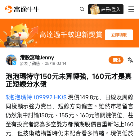
註冊/登入
迎新驚喜賞 股票/BTC等任你揀!
港股窩輪Jenny
關注
發表了動態
 · 
05/18 03:14
泡泡瑪特守150元未算轉強，160元才是真
正短線分水嶺
$泡泡瑪特 (09992.HK)$
 現價149.8元，日線及周線
同樣顯示強力賣出，短線方向偏空。雖然市場留言
仍然集中討論150元、155元、160元等關鍵價位，甚
至有投資者認為多空雙方都預期股價會重新站上160
元，但技術結構暫時仍未配合看多情緒。現價低於