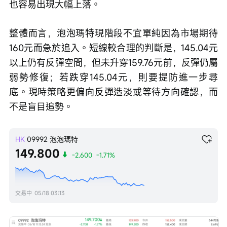
也容易出現大幅上落。
整體而言，泡泡瑪特現階段不宜單純因為市場期待
160元而急於追入。短線較合理的判斷是，145.04元
以上仍有反彈空間，但未升穿159.76元前，反彈仍屬
弱勢修復；若跌穿145.04元，則要提防進一步尋
底。現時策略更偏向反彈造淡或等待方向確認，而
不是盲目追勢。
HK
09992
泡泡瑪特
149.800
-2.600
-1.71%
交易中
05/18 03:13