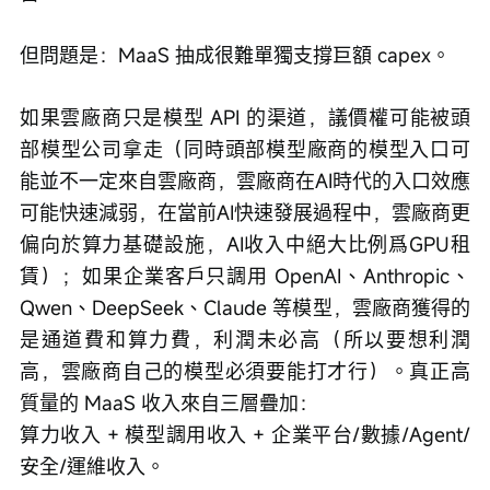
但問題是：MaaS 抽成很難單獨支撐巨額 capex。
如果雲廠商只是模型 API 的渠道，議價權可能被頭
部模型公司拿走（同時頭部模型廠商的模型入口可
能並不一定來自雲廠商，雲廠商在AI時代的入口效應
可能快速減弱，在當前AI快速發展過程中，雲廠商更
偏向於算力基礎設施，AI收入中絕大比例爲GPU租
賃）；如果企業客戶只調用 OpenAI、Anthropic、
Qwen、DeepSeek、Claude 等模型，雲廠商獲得的
是通道費和算力費，利潤未必高（所以要想利潤
高，雲廠商自己的模型必須要能打才行）。真正高
質量的 MaaS 收入來自三層疊加：
算力收入 + 模型調用收入 + 企業平台/數據/Agent/
安全/運維收入。