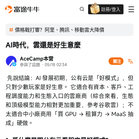
註冊/登入
新客限時
高達過千蚊獎賞
價格戰打響？阿里、腾訊、移動雲大降價
AI時代，雲還是好生意麼
AceCamp本营
關注
參與了話題
 · 
05/18 02:34
 先說結論：AI 發展初期，公有云是「好模式」，但
只對少數玩家是好生意。 它適合有資本、客戶、工
程調度能力和生態入口的雲廠商（綜合來看，生態
和頂級模型能力相對更加重要，參考谷歌雲）；不
太適合中小廠商用「買 GPU → 租算力 → MaaS 抽
成」硬做。