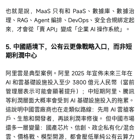
也就是說，MaaS 只有和 PaaS、數據庫、數據治
理、RAG、Agent 編排、DevOps、安全合規綁定起
來，才會從「賣 API」變成「企業 AI 操作系統」。
5. 中國語境下，公有云更像戰略入口，而非短
期利潤中心
阿里雲是典型案例。阿里 2025 年宣佈未來三年在 
AI 和雲基礎設施投入至少 3800 億元人民幣（當前
管理層表示可能會顯著提升）；中短期阿里、騰訊
等利潤層面大概率會受到 AI 基礎設施投入的拖累。
這說明中國雲廠商也在走類似路線：先用 AI 雲搶客
戶、生態和開發者，再談利潤率修復。 但中國市場
還多一層變量：國產芯片、信創、政企私有化/混合
雲、價格戰、模型開源，都會壓低單純公有云算力