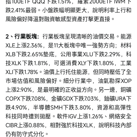
指100ETF QQQ下跌1.51%，羅素2000ETF IWM下
跌2.41%最弱。小盤跌幅明顯更大，說明利率上行和
風險偏好降溫對融資敏感型資產打擊更直接。
2、行業板塊：
行業板塊呈現清晰的油價交易。能源
XLE上漲2.36%，是11大板塊中唯一強勢方向；材料
XLB下跌2.65%墊底，公用事業XLU下跌2.29%，科
技XLK下跌1.81%，可選消費XLY下跌1.80%，工業
XLI下跌1.78%。油價上行托住能源，但同時壓低了全
市場估值和風險偏好。細分行業中，油氣勘探XOP
上漲2.90%，是最明確的正收益方向。另一邊，銅礦
COPX下跌7.08%，金礦GDX下跌7.03%，鈾礦URA下
跌4.90%，半導體SMH下跌3.80%，資源和高彈性
科技同時遭到拋壓。軟件IGV上漲1.26%、網絡安全
CIBR上漲0.88%，相對強於科技XLK，說明科技內部
仍有防守式分化。