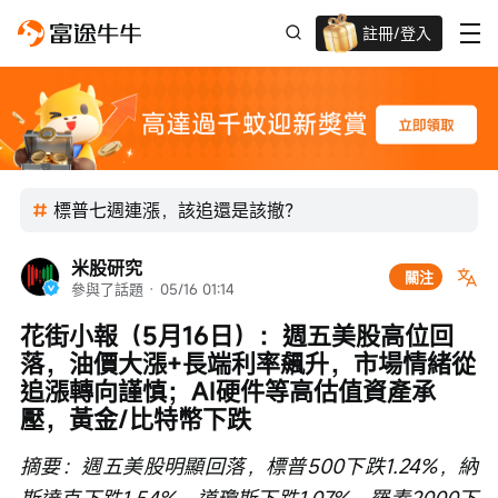
註冊/登入
新客限時
高達過千蚊獎賞
標普七週連漲，該追還是該撤？
米股研究
關注
參與了話題
 · 
05/16 01:14
花街小報（5月16日）：週五美股高位回
落，油價大漲+長端利率飆升，市場情緒從
追漲轉向謹慎；AI硬件等高估值資產承
壓，黃金/比特幣下跌
摘要：週五美股明顯回落，標普500下跌1.24%，納