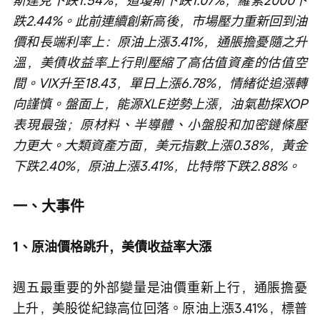
斯達克下跌1.54%，道瓊斯下跌1.07%，羅素2000下
跌2.44%。此前連續創新高後，市場壓力重新回到油
價和長端利率上：原油上漲3.41%，通脹擔憂隨之升
溫，美債收益率上行則壓縮了高估值資產的估值空
間。VIX升至18.43，單日上漲6.78%，情緒從追漲轉
向謹慎。盤面上，能源XLE逆勢上漲，油氣勘探XOP
表現最強；原材料、半導體、小盤股和加密鏈條壓
力更大。大類資產方面，美元指數上漲0.38%，黃金
下跌2.40%，原油上漲3.41%，比特幣下跌2.88%。
一、大事件
1、原油價格跳升，美債收益率大漲
週五最重要的外部變量是油價重新上行，通脹擔憂
上升，美股從紀錄高位回落。原油上漲3.41%，標普