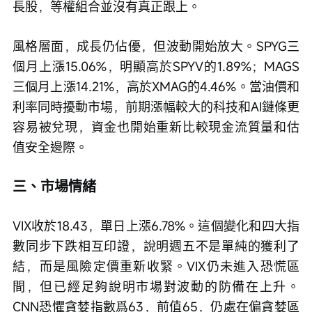
長股，等權組合並沒有真正跟上。
風格層面，成長仍佔優，但波動開始放大。SPYG三
個月上漲15.06%，明顯高於SPYV的1.89%；MAGS
三個月上漲14.21%，高於XMAG的4.46%。當油價和
利率同時擾動市場，前期漲幅較大的科技和AI鏈條更
容易被兌現，資金也開始重新比較現金流質量和估
值安全邊際。
三、市場情緒
VIX收於18.43，單日上漲6.78%。這個變化和四大指
數同步下跌相互印證，說明週五不是單純的獲利了
結，而是風險定價重新收緊。VIX仍未進入恐慌區
間，但已經足夠說明市場對波動的防備在上升。
CNN恐懼貪婪指數爲63，前值65，仍處在偏貪婪區