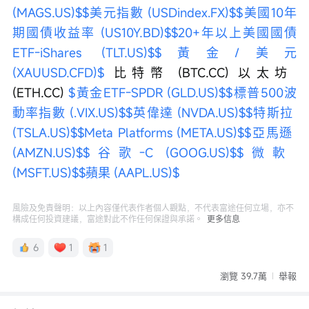
(MAGS.US)$
$美元指數 (USDindex.FX)$
$美國10年
期國債收益率 (US10Y.BD)$
$20+年以上美國國債
ETF-iShares (TLT.US)$
$黃金/美元 
(XAUUSD.CFD)$
 比特幣 (BTC.CC) 以太坊 
(ETH.CC) 
$黃金ETF-SPDR (GLD.US)$
$標普500波
動率指數 (.VIX.US)$
$英偉達 (NVDA.US)$
$特斯拉 
(TSLA.US)$
$Meta Platforms (META.US)$
$亞馬遜 
(AMZN.US)$
$谷歌-C (GOOG.US)$
$微軟 
(MSFT.US)$
$蘋果 (AAPL.US)$
風險及免責聲明：以上內容僅代表作者個人觀點，不代表富途任何立場，亦不
構成任何投資建議，富途對此不作任何保證與承諾。
更多信息
6
1
1
瀏覽 39.7萬
舉報