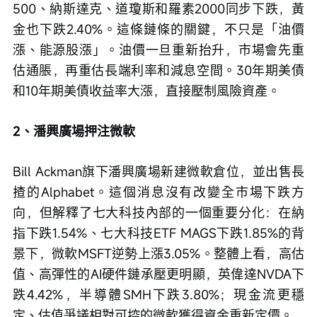
500、納斯達克、道瓊斯和羅素2000同步下跌，黃
金也下跌2.40%。這條鏈條的關鍵，不只是「油價
漲、能源股漲」。油價一旦重新抬升，市場會先重
估通脹，再重估長端利率和減息空間。30年期美債
和10年期美債收益率大漲，直接壓制風險資產。
2、潘興廣場押注微軟
Bill Ackman旗下潘興廣場新建微軟倉位，並出售長
揸的Alphabet。這個消息沒有改變全市場下跌方
向，但解釋了七大科技內部的一個重要分化：在納
指下跌1.54%、七大科技ETF MAGS下跌1.85%的背
景下，微軟MSFT逆勢上漲3.05%。整體上看，高估
值、高彈性的AI硬件鏈承壓更明顯，英偉達NVDA下
跌4.42%，半導體SMH下跌3.80%；現金流更穩
定、估值爭議相對可控的微軟獲得資金重新定價。