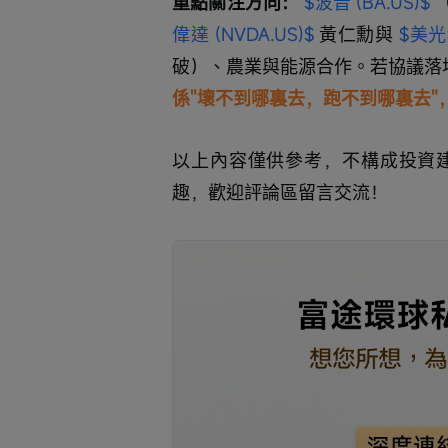
重點關注方向：
$波音 (BA.US)$
 
偉達 (NVDA.US)$
 黃仁勳與 
$美光科
破）、農業與能源合作。若協議落
係"壞不到哪裏去，跑不到哪裏去"
以上內容僅供參考，不構成投資
趣，歡迎評論區留言交流！