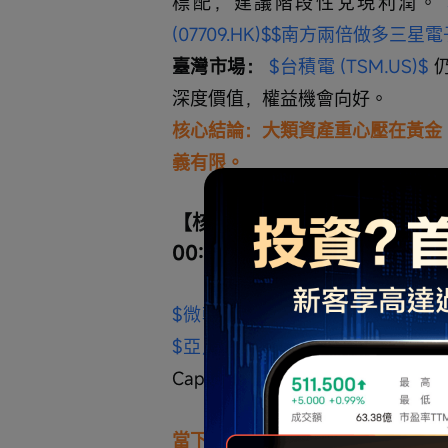
標配，建議階段性兌現利潤。 
(07709.HK)$
$南方兩倍做多三星電子 (
臺灣市場： 
$台積電 (TSM.US)$
 
深度價值，權益機會向好。
核心結論：大類資產重心壓在黃金
義有限。
【核心風險：科技大廠Capex缺口
00:39:25）
$微軟 (MSFT.US)$
 、 
$Meta Pla
$亞馬遜 (AMZN.US)$
 過去10
Capex 飆升而自由現金流下降，
當下處於風險聚集而非緩釋階段；