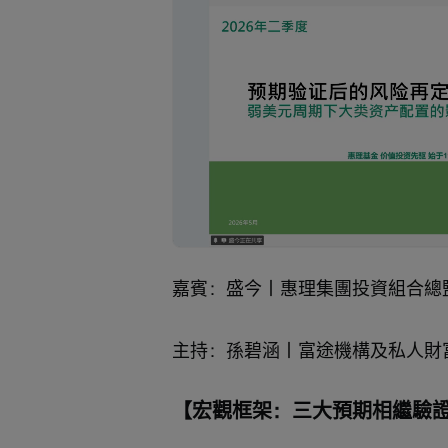
Loaded
:
Progress
:
取
0%
0%
消
/
靜
音
嘉賓：盛今｜惠理集團投資組合總
主持：孫碧涵｜富途機構及私人財
【宏觀框架：三大預期相繼驗證】（00