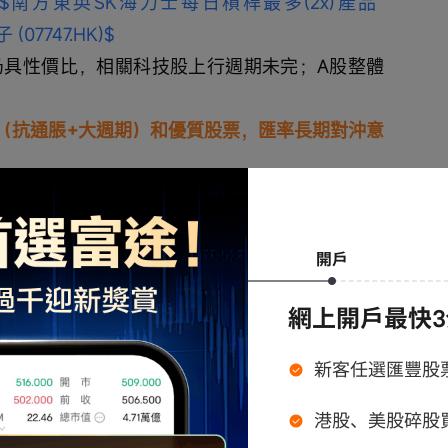
$南方東英SK海力士每日槓桿最多(2x)產品 
07747.HK)$
仍具性價比，相關科技股上行週期未完；A股整體
（抗通脹+大週期）和優質股票，匯率長期對沖意
，信號需持續跟蹤】（00:31:45 ~ 
tforms (META.US)$
 、 
$谷歌-C (GOOG.US)$
 、 
年資本開支與經營淨現金流高度匹配，但2025年後
缺口極值將出現在二三季度，規模超2000億美元。
需持續觀察未來兩個季度大廠Capex與自由現金