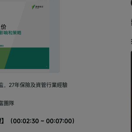
播
放
速
度
監，27年保險及資管行業經驗
富團隊
:02:30 ~ 00:07:00）