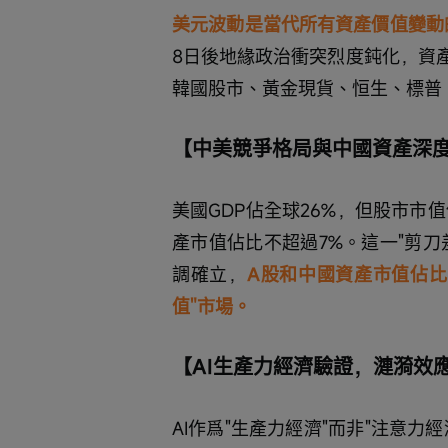
美元波動是當代所有資產價值變動
8日後地緣政治衝突烈度鈍化，資產
韓國股市、黃金現貨、恒生、標普
【中美競爭格局與中國資產深度價值】（
美國GDP佔全球26%，但股市市值
產市值佔比不超過7%。這一"剪
調確立，
A股和中國資產市值佔比
值"市場。
【AI生產力經濟驗證，漣漪效應擴散】
AI作爲"生產力經濟"而非"注意