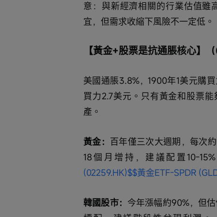
意：與新經濟相關的行業估值雖
宜，但需求收縮下風險不一定低。
【黃金+股票是抗通脹核心】（00:19
美國通脹3.8%，1900年1美元
買力2.7美元。只有黃金和股票
產。
黃金：
百年僅三次大週期，每次約
18個月增持，建議配置10-15
(02259.HK)$
$黃金ETF-SPDR (GLD
韓國股市：
今年漲幅約90%，但估