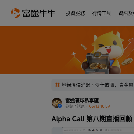
投資服務
行情工具
資訊及
地緣溢價消退、沃什放鷹，貴金屬
富途寰球私享匯
參與了話題
 · 
05/13 10:59
Alpha Call 第八期直