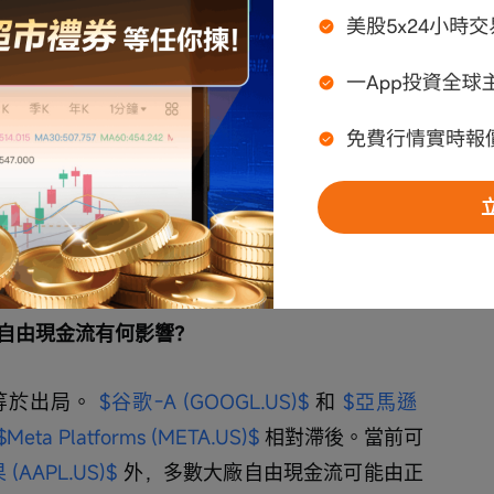
關注停止信號"
，現在處於什麼階段？
期回踩，未見趨勢性反轉。通脹數據超預期令今年
討論，前期擁擠交易正在正常消化。
和自由現金流有何影響？
等於出局。 
$谷歌-A (GOOGL.US)$
 和 
$亞馬遜 
$Meta Platforms (META.US)$
 相對滯後。當前可
 (AAPL.US)$
 外，多數大廠自由現金流可能由正