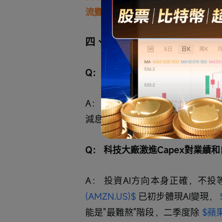
流變化，"舞會音樂未停，但要密切
四、QA 問答
Q： 美股半導體近期急漲後回調
A： 技術層面仍屬均線支撐的短
減息預期大幅收窄，甚至引發加息
Q： 科技大廠激進Capex對業績
A： 投資AI方向本身正確，不投
(AMZN.US)$
 已初步體現AI變現， 
能是"最難熬"階段，二季度除 
$蘋果