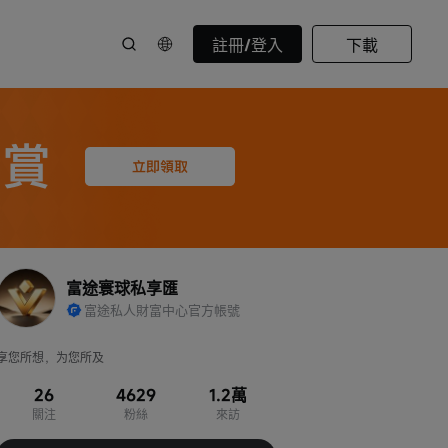
註冊/登入
下載
富途寰球私享匯
富途私人財富中心官方帳號
享您所想，为您所及
26
4629
1.2萬
關注
粉絲
來訪