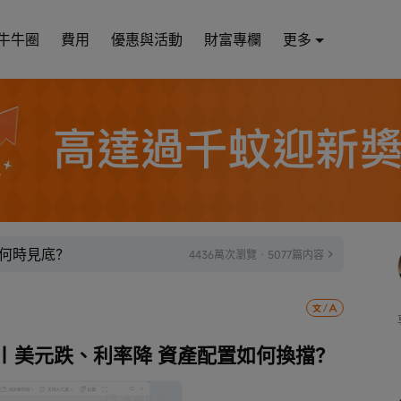
牛牛圈
費用
優惠與活動
財富專欄
更多
何時見底？
4436萬次瀏覽 · 5077篇内容
播回顧｜美元跌、利率降 資產配置如何換擋？