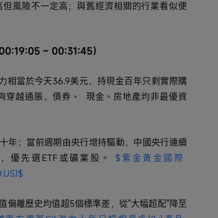
高但風險不一定高；與舊經濟相關的行業看似便
:05 ~ 00:31:45）
購買力相當於今天36.9美元，持現金百年只剩實際購
能夠穿越通脹，債券、  現金、房地產均非最優資
十年；當前週期由央行增持驅動，中國央行連續
%，優先選ETF或礦業股。 
$紫金黃金國際 
.US)$
值偏離歷史均值超5個標準差，從"大幅超配"降至