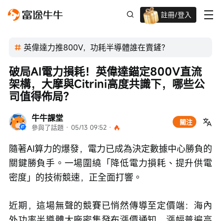
註冊/登入
迎新驚喜賞 股票/BTC等任你揀!
英偉達力推800V，功耗半導體誰在賣鏟？
破局AI電力損耗！英偉達錨定800V直流
架構，大摩與Citrini高度共識下，哪些公
司值得佈局？
牛牛課堂
關注
參與了話題
 · 
05/13 09:52
 · 
隨著AI算力的爆發，電力已成為決定數據中心勝負的
關鍵勝負手。一場圍繞「降低電力損耗、提升供電
密度」的技術競速，正全面打響。
近期，這場無聲的競賽已悄然傳導至定價端：海內
外功率半導體大廠密集發布漲價通知，漲幅普遍高