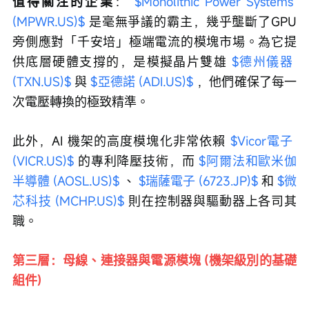
值得關注的企業
： 
$Monolithic Power Systems 
(MPWR.US)$
 是毫無爭議的霸主，幾乎壟斷了GPU
旁側應對「千安培」極端電流的模塊市場。為它提
供底層硬體支撐的，是模擬晶片雙雄 
$德州儀器 
(TXN.US)$
 與 
$亞德諾 (ADI.US)$
，他們確保了每一
次電壓轉換的極致精準。
此外，AI 機架的高度模塊化非常依賴 
$Vicor電子 
(VICR.US)$
 的專利降壓技術，而 
$阿爾法和歐米伽
半導體 (AOSL.US)$
、 
$瑞薩電子 (6723.JP)$
 和 
$微
芯科技 (MCHP.US)$
 則在控制器與驅動器上各司其
職。
第三層：母線、連接器與電源模塊 (機架級別的基礎
組件)