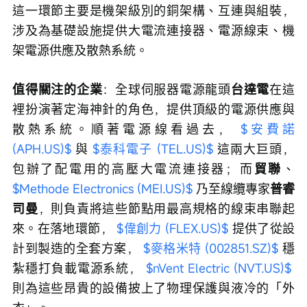
這一環節主要是機架級別的銅架構、互連與組裝，
涉及為基礎設施提供大電流連接器、電源線束、機
架電源供應及散熱系統。
值得關注的企業
：全球伺服器電源龍頭
台達電
在這
裡扮演著定海神針的角色，提供頂級的電源供應與
散熱系統。順著電源線看過去， 
$安費諾 
(APH.US)$
 與 
$泰科電子 (TEL.US)$
 這兩大巨頭，
包辦了配電用的高壓大電流連接器；而
貿聯
、 
$Methode Electronics (MEI.US)$
 乃至線纜專家
普睿
司曼
，則負責將這些節點用最高規格的線束串聯起
來。在落地環節， 
$偉創力 (FLEX.US)$
 提供了從設
計到製造的全套方案， 
$麥格米特 (002851.SZ)$
 穩
紮穩打負載電源系統， 
$nVent Electric (NVT.US)$
則為這些昂貴的設備披上了物理保護與液冷的「外