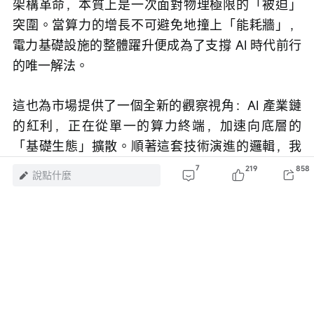
架構革命，本質上是一次面對物理極限的「被迫」
突圍。當算力的增長不可避免地撞上「能耗牆」，
電力基礎設施的整體躍升便成為了支撐 AI 時代前行
的唯一解法。
這也為市場提供了一個全新的觀察視角：AI 產業鏈
的紅利，正在從單一的算力終端，加速向底層的
「基礎生態」擴散。順著這套技術演進的邏輯，我
們能清晰地看到機架電源物料清單的結構性重塑
7
219
858
說點什麼
——從微觀層面寬禁帶半導體（SiC/GaN）與電源管
理晶片的價值飆升，到宏觀層面電網邊緣基建與高
壓組件的全面換代，都在默默承接這波龐大的增量
需求。
對於牛友們而言，跳出單純的晶片敘事，沿著「降
低損耗、提升能效」這條確定性極高的暗線去重新