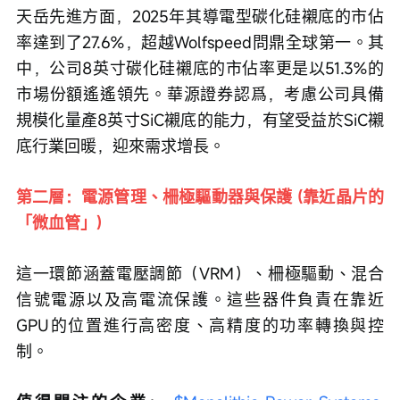
天岳先進方面，2025年其導電型碳化硅襯底的市佔
率達到了27.6%，超越Wolfspeed問鼎全球第一。其
中，公司8英寸碳化硅襯底的市佔率更是以51.3%的
市場份額遙遙領先。華源證券認爲，考慮公司具備
規模化量產8英寸SiC襯底的能力，有望受益於SiC襯
底行業回暖，迎來需求增長。
第二層：電源管理、柵極驅動器與保護 (靠近晶片的
「微血管」)
這一環節涵蓋電壓調節（VRM）、柵極驅動、混合
信號電源以及高電流保護。這些器件負責在靠近
GPU的位置進行高密度、高精度的功率轉換與控
制。