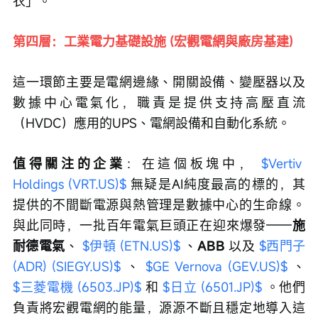
衣」。
第四層：工業電力基礎設施 (宏觀電網與廠房基建)
這一環節主要是電網邊緣、開關設備、變壓器以及
數據中心電氣化，職責是提供支持高壓直流
（HVDC）應用的UPS、電網設備和自動化系統。
值得關注的企業
：在這個板塊中， 
$Vertiv 
Holdings (VRT.US)$
 無疑是AI純度最高的標的，其
提供的不間斷電源與熱管理是數據中心的生命線。
與此同時，一批百年電氣巨頭正在迎來爆發——
施
耐德電氣
、 
$伊頓 (ETN.US)$
 、
ABB 
以及 
$西門子
(ADR) (SIEGY.US)$
 、 
$GE Vernova (GEV.US)$
 、 
$三菱電機 (6503.JP)$
 和 
$日立 (6501.JP)$
 。他們
負責將宏觀電網的能量，源源不斷且穩定地導入這