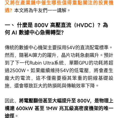
又將在產業鏈中催生哪些值得重點關注的投資機
遇？
本文將為牛友們一一講解。
一、 什麼是 800V 高壓直流（HVDC）？為
何 AI 數據中心急需轉型？
傳統的數據中心機架主要採用54V的直流配電標準。
然而，隨著AI算力的躍升，晶片功耗急劇飆升。預計
到了下一代Rubin Ultra系統，單顆GPU的功耗將超
過2500W。如果繼續維持54V的低電壓，將會產生
龐大的電流，這不僅需要極其笨重的銅線基礎設
施，還會導致巨大的熱損耗與傳輸效率下降。
因此，
將電壓翻倍甚至大幅提升至 800V，是物理上
構建 600kW 甚至 1MW 兆瓦級高密度機架的唯一
途徑
。  