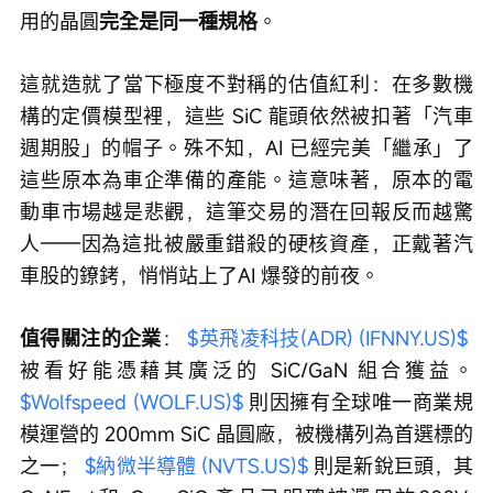
用的晶圓
完全是同一種規格
。
這就造就了當下極度不對稱的估值紅利：在多數機
構的定價模型裡，這些 SiC 龍頭依然被扣著「汽車
週期股」的帽子。殊不知，AI 已經完美「繼承」了
這些原本為車企準備的產能。這意味著，原本的電
動車市場越是悲觀，這筆交易的潛在回報反而越驚
人——因為這批被嚴重錯殺的硬核資產，正戴著汽
車股的鐐銬，悄悄站上了AI 爆發的前夜。
值得關注的企業
： 
$英飛凌科技(ADR) (IFNNY.US)$
被看好能憑藉其廣泛的 SiC/GaN 組合獲益。 
$Wolfspeed (WOLF.US)$
 則因擁有全球唯一商業規
模運營的 200mm SiC 晶圓廠，被機構列為首選標的
之一； 
$納微半導體 (NVTS.US)$
 則是新銳巨頭，其