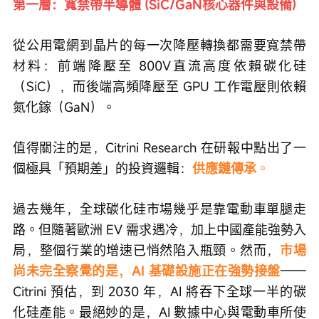
第一層：寬禁帶半導體 (SiC/GaN核心器件與設備)
從公用電網到晶片的每一次降壓轉換都需要寬禁帶
材料：前端降壓至 800V直流高度依賴碳化硅
（SiC），而後端高頻降壓至 GPU 工作電壓則依賴
氮化鎵（GaN）。 
值得關注的是，Citrini Research 在研報中點出了一
個極具「預期差」的投資邏輯：
供應鏈傳承
。
過去幾年，全球碳化硅市場幾乎是靠電動車單腿走
路。但隨著歐洲 EV 需求遇冷，加上中國產能強勢入
局，整個行業的增速已悄然陷入瓶頸。然而，
市場
尚未完全察覺的是，AI 基礎設施正在強勢接盤
——
Citrini 預估，到 2030 年，AI 將吞下全球一半的碳
化硅產能。最絕妙的是，AI 數據中心與電動車所使