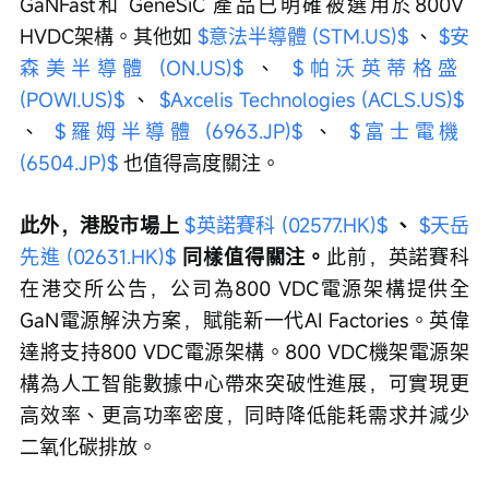
GaNFast和 GeneSiC 產品已明確被選用於800V 
HVDC架構。其他如 
$意法半導體 (STM.US)$
 、 
$安
森美半導體 (ON.US)$
 、 
$帕沃英蒂格盛 
(POWI.US)$
 、 
$Axcelis Technologies (ACLS.US)$
、 
$羅姆半導體 (6963.JP)$
 、 
$富士電機 
(6504.JP)$
 也值得高度關注。
此外，港股市場上 
$英諾賽科 (02577.HK)$
、 
$天岳
先進 (02631.HK)$
同樣值得關注。
此前，英諾賽科
在港交所公告，公司為800 VDC電源架構提供全
GaN電源解決方案，賦能新一代AI Factories。英偉
達將支持800 VDC電源架構。800 VDC機架電源架
構為人工智能數據中心帶來突破性進展，可實現更
高效率、更高功率密度，同時降低能耗需求并減少
二氧化碳排放。