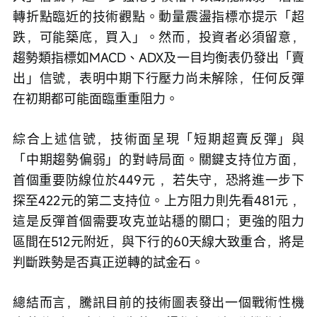
轉折點臨近的技術觀點。動量震盪指標亦提示「超
跌，可能築底，買入」。然而，投資者必須留意，
趨勢類指標如MACD、ADX及一目均衡表仍發出「賣
出」信號，表明中期下行壓力尚未解除，任何反彈
在初期都可能面臨重重阻力。
綜合上述信號，技術面呈現「短期超賣反彈」與
「中期趨勢偏弱」的對峙局面。關鍵支持位方面，
首個重要防線位於449元 ，若失守，恐將進一步下
探至422元的第二支持位。上方阻力則先看481元 ，
這是反彈首個需要攻克並站穩的關口；更強的阻力
區間在512元附近，與下行的60天線大致重合，將是
判斷跌勢是否真正逆轉的試金石。
總結而言，騰訊目前的技術圖表發出一個戰術性機