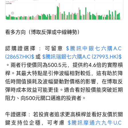
看多方向（博取反彈或中線轉勢）
認購證選擇 ：可留意 
$騰訊中銀七六購A.C 
(28657.HK)$
 或 
$騰訊瑞銀七六購A.C (27993.HK)$
。兩者行使價同為500.5元，提供約4.6倍的實際槓
桿。其最大特點是引伸波幅相對較低，這有助於降
低時間值損耗及波幅變動對價格的影響，在博取反
彈時成本效益可能更佳。適合看好股價能突破近期
阻力、向500元關口邁進的投資者。
牛證選擇 ：若投資者追求更高槓桿並看好友價於關
鍵支持位企穩，可考慮 
$騰訊摩通六九牛U.C 