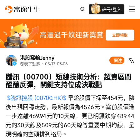
註冊/登入
新客限時
高達過千蚊獎賞
港股窩輪Jenny
關注
發表了動態
 · 
05/13 03:06
騰訊（00700）短線技術分析：超賣區間
醞釀反彈，關鍵支持位成決戰點
$騰訊控股 (00700.HK)$
 早盤股價下探至454元，隨
後出現回穩走勢，最新報價為457.6元。當前股價進
一步遠離469.94元的10天線，更已明顯跌穿489.44
元的30天線及509元的60天線等重要中期均線，呈
現明確的空頭排列格局。