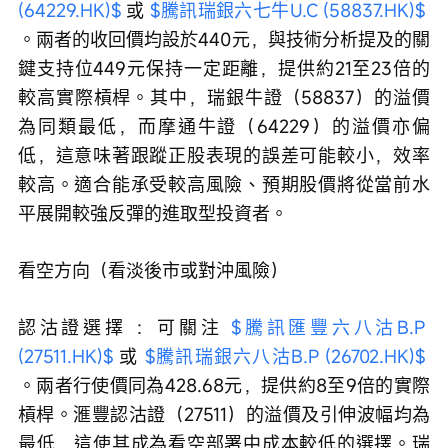
(64229.HK)$
 或 
$騰訊瑞銀六七牛U.C (58837.HK)$
。兩者的收回價均設於440元，與技術分析提及的關
鍵支持位449元保持一定距離，提供約21至23倍的
較高實際槓桿。其中，瑞銀牛證（58837）的溢價
為同類最低，而摩通牛證（64229）的溢價亦偏
低，這意味著跟蹤正股表現的誤差可能較小，效率
較高。適合能承受較高風險、預期股價將從當前水
平展開較強反彈的進取型投資者。
看空方向（看淡後市或對沖風險）
認沽證選擇 ：可關注 
$騰訊匯豐六八沽B.P 
(27511.HK)$
 或 
$騰訊瑞銀六八沽B.P (26702.HK)$
。兩者行使價同為428.68元，提供約8至9倍的實際
槓桿。滙豐認沽證（27511）的溢價及引伸波幅均為
最低，這使其成為看空部署中成本較低的選擇。瑞