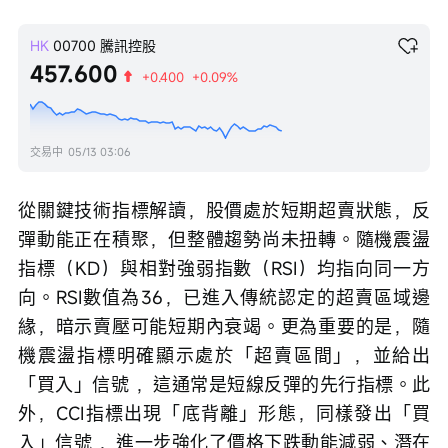
HK
00700
騰訊控股
457.600
+0.400
+0.09%
交易中
05/13 03:06
從關鍵技術指標解讀，股價處於短期超賣狀態，反
彈動能正在積聚，但整體趨勢尚未扭轉。隨機震盪
指標（KD）與相對強弱指數（RSI）均指向同一方
向。RSI數值為36，已進入傳統認定的超賣區域邊
緣，暗示賣壓可能短期內衰竭。更為重要的是，隨
機震盪指標明確顯示處於「超賣區間」，並給出
「買入」信號 ，這通常是短線反彈的先行指標。此
外，CCI指標出現「底背離」形態，同樣發出「買
入」信號 ，進一步強化了價格下跌動能減弱、潛在