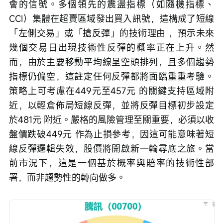
會的信號。多個領先的震盪指標（如隨機指標、
CCI）集體在超賣區域發出買入訊號，這構成了短線
「左側交易」或「搶反彈」的技術理由 ，預示未來
幾個交易日出現技術性反彈的概率正在上升。然
而，由於主要移動平均線呈空頭排列，且多個趨勢
指標仍偏空，這註定任何反彈都將面臨重重考驗。
策略上可考慮在449元至457元 的關鍵支持區域附
近，以輕倉佈局短線反彈，並將反彈目標初步設定
於481元 附近。嚴格的風險管理至關重要，必須以收
盤價跌破449元 作為止損參考，因這可能意味著短
線反彈邏輯失效，股價將開啟新一輪尋底之旅。當
前市況下，這是一個基於概率與賠率的技術性部
署，而非趨勢性的轉向做多。