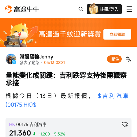
註冊/登入
迎新驚喜賞 股票/BTC等任你揀!
港股窩輪Jenny
關注
發表了動態
 · 
05/13 02:21
量能變化成關鍵：吉利跌穿支持後需觀察
承接
根據今日（13日）最新報價， 
$吉利汽車 
(00175.HK)$
HK
00175
吉利汽車
21.360
-1.200
-5.32%