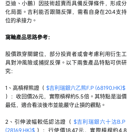
亞迪、小鵬）因技術超賣而具備反彈條件，形成分
化局面。吉利能否跟隨反彈，需看自身在20.4支持
位的承接力。
窩輪產品思路參考：
股價跌穿關鍵位，部分投資者或會考慮利用衍生工
具對沖風險或捕捉反彈。以下兩隻產品特點可供研
究：
1、高槓桿熊證（ 
$吉利瑞銀六乙熊F.P (68190.HK)$
）：收回價26元，實際槓桿約5.5倍。其特點是溢價
最低，適合看淡後市並能嚴守止損的觀點。
2、引伸波幅較低認沽證（ 
$吉利瑞銀六十沽B.P 
(28169.HK)$
 ）：行使價18.47元，實際槓桿約4.8