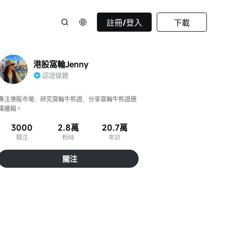
註冊/登入
下載
港股窩輪Jenny
認證媒體
專注港股市場，研究窩輪牛熊證，分享窩輪牛熊證選
擇邏輯。
3000
2.8萬
20.7萬
關注
粉絲
來訪
關注