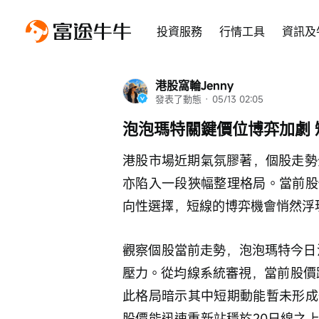
投資服務
行情工具
資訊及
港股窩輪Jenny
發表了動態
 · 
05/13 02:05
泡泡瑪特關鍵價位博弈加劇
港股市場近期氣氛膠著，個股走勢
亦陷入一段狹幅整理格局。當前股
向性選擇，短線的博弈機會悄然浮
觀察個股當前走勢，泡泡瑪特今日沖
壓力。從均線系統審視，當前股價跌穿
此格局暗示其中短期動能暫未形成
股價能迅速重新站穩於20日線之