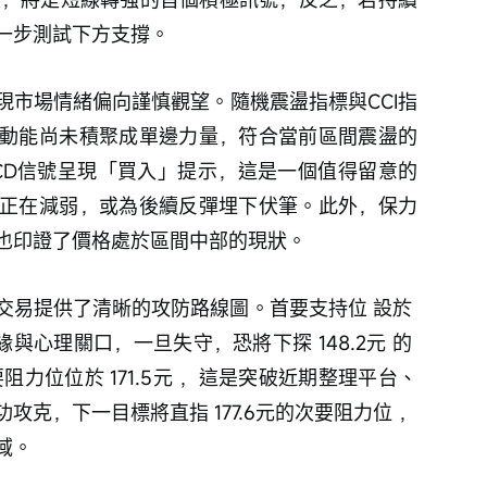
一步測試下方支撐。
現市場情緒偏向謹慎觀望。隨機震盪指標與CCI指
動能尚未積聚成單邊力量，符合當前區間震盪的
CD信號呈現「買入」提示，這是一個值得留意的
正在減弱，或為後續反彈埋下伏筆。此外，保力
也印證了價格處於區間中部的現狀。
交易提供了清晰的攻防路線圖。首要支持位 設於 
緣與心理關口，一旦失守，恐將下探 148.2元 的 
力位位於 171.5元 ，這是突破近期整理平台、
克，下一目標將直指 177.6元的次要阻力位 ，
域。