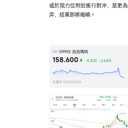
或於阻力位附近進行對沖，是更為
弈，結果即將揭曉。
HK
09992
泡泡瑪特
158.600
-4.300
-2.64%
交易中
05/13 02:04