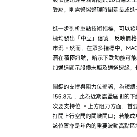
受壓，則需警惕整理時間延長或進
進一步剖析重點技術指標，可以發
標均發出「中立」信號，反映價格
市況。然而，在眾多指標中，MA
潛在積極訊號，暗示下跌動能可能
加通道顯示股價未觸及通道邊緣，
關鍵的支撐與阻力位部署，為短線
155.8元 ，此為近期震盪區間的下
次要支持位 。上方阻力方面，首要阻
打開上行空間的關鍵閘口；若能成功攻
該位置亦是年內的重要波動高點區