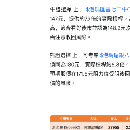
牛證選擇 上， 
$泡瑪匯豐七二牛C.C 
147元，提供約7.9倍的實際槓
高，適合看好後市並認為148.2
需注意收回風險。
熊證選擇 上，可考慮 
$泡瑪瑞銀八乙熊
價同為180元，實際槓桿約6.8
預期股價在171.5元阻力位受阻
價的風險。