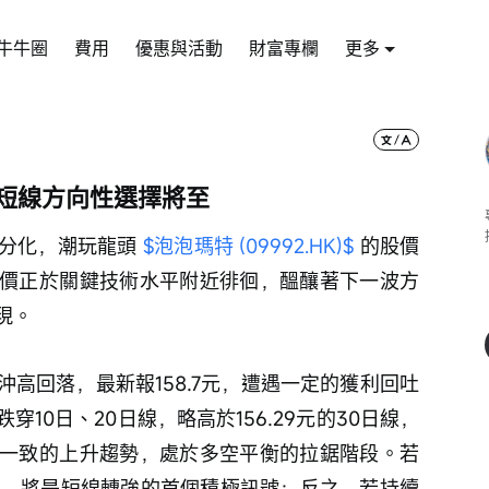
牛牛圈
費用
優惠與活動
財富專欄
更多
 短線方向性選擇將至
分化，潮玩龍頭 
$泡泡瑪特 (09992.HK)$
 的股價
價正於關鍵技術水平附近徘徊，醞釀著下一波方
現。
高回落，最新報158.7元，遭遇一定的獲利回吐
10日、20日線，略高於156.29元的30日線，
一致的上升趨勢，處於多空平衡的拉鋸階段。若
上，將是短線轉強的首個積極訊號；反之，若持續