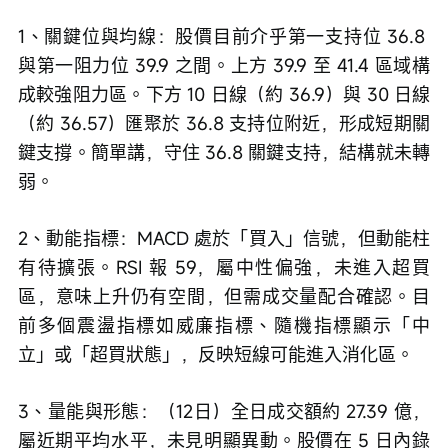
1、關鍵位與均線：股價目前介乎第一支持位 36.8 
與第一阻力位 39.9 之間。上方 39.9 至 41.4 區域構
成較強阻力區。下方 10 日線（約 36.9）與 30 日線
（約 36.57）匯聚於 36.8 支持位附近，形成短期關
鍵支撐。簡單講，守住 36.8 關鍵支持，結構就未轉
弱。
2、動能指標：MACD 處於「買入」信號，但動能柱
有待擴張。RSI 報 59，屬中性偏強，未進入超買
區，意味上升仍有空間，但需成交量配合確認。目
前多個震盪指標如威廉指標、隨機指標顯示「中
立」或「超買狀態」，反映短線可能進入消化區。
3、量能與形態：（12日）全日成交額約 27.39 億，
屬近期平均水平，未見明顯異動。股價在 5 日內錄