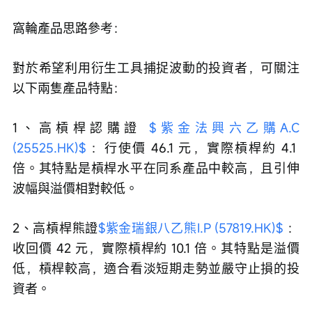
窩輪產品思路參考：
對於希望利用衍生工具捕捉波動的投資者，可關注
以下兩隻產品特點：
1、高槓桿認購證 
$紫金法興六乙購A.C 
(25525.HK)$
 ：行使價 46.1 元，實際槓桿約 4.1 
倍。其特點是槓桿水平在同系產品中較高，且引伸
波幅與溢價相對較低。
2、高槓桿熊證
$紫金瑞銀八乙熊I.P (57819.HK)$
 ：
收回價 42 元，實際槓桿約 10.1 倍。其特點是溢價
低，槓桿較高，適合看淡短期走勢並嚴守止損的投
資者。