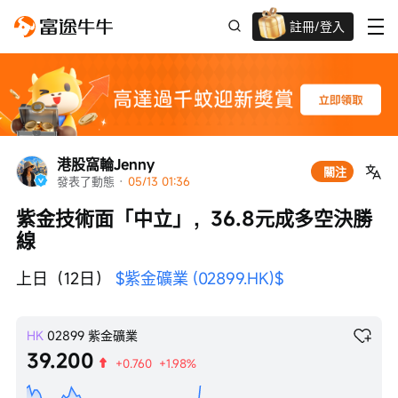
註冊/登入
迎新驚喜賞 股票/BTC等任你揀!
港股窩輪Jenny
關注
發表了動態
 · 
05/13 01:36
紫金技術面「中立」，36.8元成多空決勝
線
上日（12日） 
$紫金礦業 (02899.HK)$
HK
02899
紫金礦業
39.200
+0.760
+1.98%