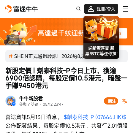
註冊/登入
迎新驚喜賞 股
票/BTC等任你揀!
SHEIN正式通過聆訊！2026約8成新股首日上漲
新股定價 | 劑泰科技-P今日上市，獲逾
6900倍認購，每股定價10.5港元，暗盤一
手賺9450港元
牛牛新股君
關注
參與了話題
 · 
05/12 23:47
富途資訊5月13日消息， 
$劑泰科技-P (07666.HK)$
公佈配發結果，每股定價10.5港元，共發行2.01億股