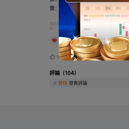
實；對任何錯誤、遺漏或因依賴資
風險及免責聲明：以上內容僅代表作者個人觀點，不
諾。
更多信息
3
11
2
1
17
104
評論（104）
登錄
發表評論