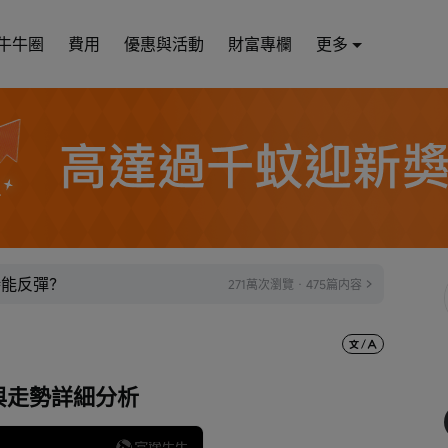
牛牛圈
費用
優惠與活動
財富專欄
更多
時能反彈？
271萬次瀏覽 · 475篇内容
 業績與走勢詳細分析