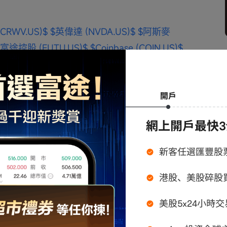
(CRWV.US)$
$英偉達 (NVDA.US)$
$阿斯麥 
$富途控股 (FUTU.US)$
$Coinbase (COIN.US)$
LTR.US)$
$美國超微公司 (AMD.US)$
$Arm 
 (HOOD.US)$
$PayPal (PYPL.US)$
$Palantir 
$
$NEBIUS (NBIS.US)$
$Bitmine Immersion 
BIDU.US)$
$蔚來 (NIO.US)$
$Meta Platforms 
軟 (MSFT.US)$
$閃迪 (SNDK.US)$
$康寧 
$Lumentum (LITE.US)$
$Strategy (MSTR.US)$
並不構成任何證券、金融產品或工具的要約、招攬、
，最大損失可能超過您的投資本金。投資者應考
況，所有投資決定及其後果，概由投資者自行承
不保證所引用資料之準確性或完整性，請自行核