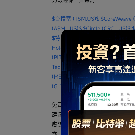
$台積電 (TSM.US)$
$CoreWeave 
(ASML.US)$
$Circle (CRCL.US)$
$特斯拉 (TSLA.US)$
$Palantir (P
Holdings (ARM.US)$
$Robinhood
(PLTR.US)$
$富途控股 (FUTU.US)
Technologies (BMNR.US)$
$百度 (
(META.US)$
$蘋果 (AAPL.US)$
$微
(GLW.US)$
$Figma Inc (FIG.US)$
免責聲明: 內容純屬個人分享，
建議、意見或保證。投資涉及風險
慮該等投資是否適合閣下的財務狀
擔，建議諮詢專業投資顧問。本⼈