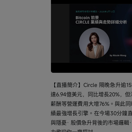
Loaded
:
Progress
:
取
0%
0%
消
/
靜
音
【直播簡介】Circle 隔晚急升逾1
達6.94億美元，同比增長20%，
薪酬等營運費用大增76%。與此同時
績最強增長引擎。在今場30分鐘直播
與隱憂· 股價急升背後的市場邏輯· 
力歡迎你一齊探討