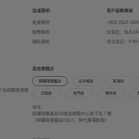
協議聲明
客戶服務專線
免責聲明
+852 2523 358
服務條款
交易日：全天24
隱私聲明
非交易日：9:30-2
富途實體店
銅鑼灣旗艦店
尖沙咀店
荃灣店
只提供開戶及相關查詢服
沙田店
屯門店
灣仔店
地址：
銅鑼灣羅素街38號金朝陽中心地下及 1 樓
（銅鑼灣港鐵站A出口，時代廣場對面）