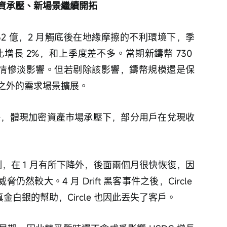
投資承壓、新場景繼續開拓
 752 億，2 月觸底後在地緣摩擦的不利環境下，季
比增長 2%，和上季度差不多。當期新鑄幣 730 
產行情慘淡影響。但若剔除該影響，鑄幣規模還是保
之外的需求場景擴展。
更快，體現加密資產市場承壓下，部分用戶在兌現收
的比例，在 1 月有所下降外，後面兩個月很快恢復，因
然較大。4 月 Drift 黑客事件之後，Circle 
ft 真金白銀的幫助，Circle 也因此丟失了客戶。