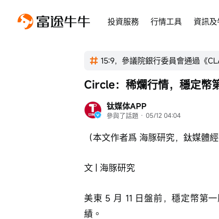
投資服務
行情工具
資訊及
15:9，參議院銀行委員會通過《CL
Circle：稀爛行情，穩定
钛媒体APP
參與了話題
 · 
05/12 04:04
（本文作者爲 海豚研究，鈦媒體
文 | 海豚研究
美東 5 月 11 日盤前，穩定幣第一股$
績。