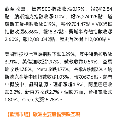
截至收盤，標普500指數收漲0.19%，報7,412.84
點；納斯達克指數收漲0.10%，報26,274.125點；道
瓊斯工業指數收漲0.19%，報49,704.47點。VIX恐慌
指數收漲6.86%，報18.37點。費城半導體指數收漲
2.60%，報12,081.042點，歷史首次衝上12,000點。
美國科技股七巨頭指數下跌0.29%，其中特斯拉收漲
3.91%，英偉達收漲1.97%，微軟收跌0.59%，亞馬
遜收跌1.35%，Meta收跌1.77%，谷歌A跌超3%。納
斯達克金龍中國指數收漲1.03%，報7,067.16點。熱門
中概股中，晶科能源、理想漲超4.5%，阿里巴巴收
跌2.2%，新東方收跌2.7%。個股方面，台積電收跌
1.80%，Circle大漲15.78%。
【歐洲市場】歐洲主要股指漲跌互現