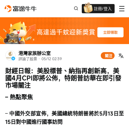
註冊/登入
迎新驚喜賞 股票/BTC等任你揀!
港灣家族辦公室
關注
評論了股票
 · 
05/12 02:39
財經日報：美股標普、納指再創新高，美
國4月CPI即將公佈，特朗普訪華在即引發
市場關注
– 熱點聚焦
– 
中國外交部宣佈，美國總統特朗普將於5月13日至
15日對中國進行國事訪問