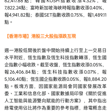
62,417.88點；韓國KOSPI指數收漲4.32%，報
7,822.24點；富時新加坡海峽時報指數收漲0.40%，
報4,941.82點；泰國SET指數收跌0.75%，報1,489.11
點。
【香港市場】港股三大股指漲跌互現
週一港股低開後於盤中開始持續上行至上一交易日
水平附近，恆生指數及恆生科技指數轉漲，恆生國
企指數小幅收跌。截至收盤，恆生指數收漲0.05%，
報26,406.84點；恆生科技指數收漲0.07%，報
5,106.40點；恆生國企指數收跌0.05%，報8,884.20
點。板塊方面，因國家能源局會同國家發展改革
委、工業和信息化部、國家數據局印發《關於促進
人工智能與能源雙向賦能的行動方案》，其中指出
綠電使用佔比將作為重要的參考指標，綠電概念走