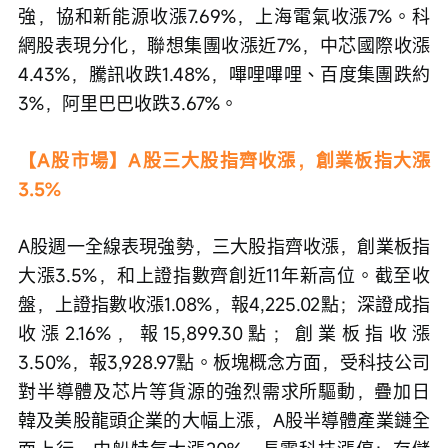
強，協和新能源收漲7.69%，上海電氣收漲7%。科
網股表現分化，聯想集團收漲近7%，中芯國際收漲
4.43%，騰訊收跌1.48%，嗶哩嗶哩、百度集團跌約
3%，阿里巴巴收跌3.67%。
【A股市場】A股三大股指齊收漲，創業板指大漲
3.5%
A股週一全線表現強勢，三大股指齊收漲，創業板指
大漲3.5%，和上證指數齊創近11年新高位。截至收
盤，上證指數收漲1.08%，報4,225.02點；深證成指
收漲2.16%，報15,899.30點；創業板指收漲
3.50%，報3,928.97點。板塊概念方面，受科技公司
對半導體及芯片等貨源的強烈需求所驅動，疊加日
韓及美股龍頭企業的大幅上漲，A股半導體產業鏈全