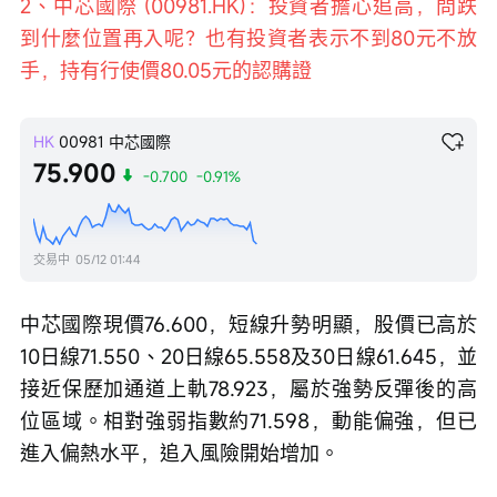
2、中芯國際 (00981.HK)：投資者擔心追高，問跌
到什麼位置再入呢？也有投資者表示不到80元不放
手，持有行使價80.05元的認購證
HK
00981
中芯國際
75.900
-0.700
-0.91%
交易中
05/12 01:44
中芯國際現價76.600，短線升勢明顯，股價已高於
10日線71.550、20日線65.558及30日線61.645，並
接近保歷加通道上軌78.923，屬於強勢反彈後的高
位區域。相對強弱指數約71.598，動能偏強，但已
進入偏熱水平，追入風險開始增加。