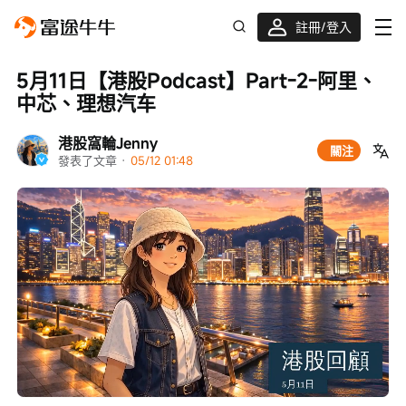
註冊/登入
迎新驚喜賞 股票/BTC等任你揀!
5月11日【港股Podcast】Part-2-阿里、
中芯、理想汽车
港股窩輪Jenny
關注
發表了文章
 · 
05/12 01:48
Loaded
:
Progress
:
取
0%
0%
消
/
播
靜
放
音