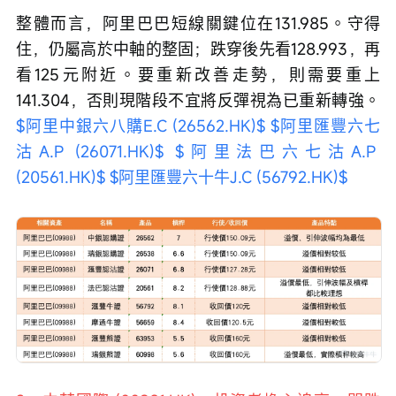
整體而言，阿里巴巴短線關鍵位在131.985。守得
住，仍屬高於中軸的整固；跌穿後先看128.993，再
看125元附近。要重新改善走勢，則需要重上
141.304，否則現階段不宜將反彈視為已重新轉強。 
$阿里中銀六八購E.C (26562.HK)$
$阿里匯豐六七
沽A.P (26071.HK)$
$阿里法巴六七沽A.P 
(20561.HK)$
$阿里匯豐六十牛J.C (56792.HK)$