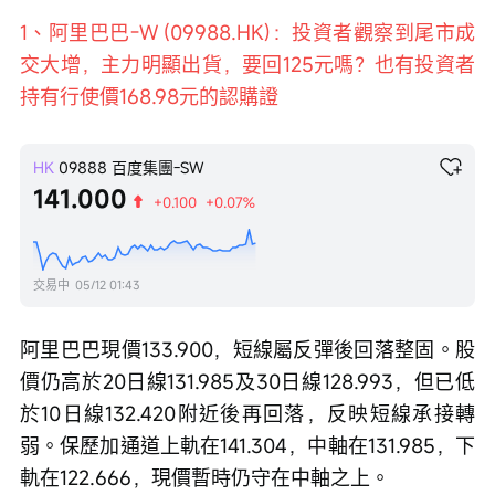
速
度
1、阿里巴巴-W (09988.HK)：投資者觀察到尾市成
交大增，主力明顯出貨，要回125元嗎？也有投資者
持有行使價168.98元的認購證
HK
09888
百度集團-SW
141.000
+0.100
+0.07%
交易中
05/12 01:43
阿里巴巴現價133.900，短線屬反彈後回落整固。股
價仍高於20日線131.985及30日線128.993，但已低
於10日線132.420附近後再回落，反映短線承接轉
弱。保歷加通道上軌在141.304，中軸在131.985，下
軌在122.666，現價暫時仍守在中軸之上。