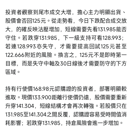
投資者觀察到尾市成交大增，擔心主力明顯出貨、
股價會否回125元。從走勢看，今日下跌配合成交放
大，的確反映沽壓增加，短線需要先看131.985能否
守住。若跌穿131.985，下一級支持可看128.993；
若連128.993亦失守，才需要提高回試125元甚至
122.666附近的風險。換言之，125元不是即時第一
目標，而是失守中軸及30日線後才需要防守的下方
區域。
持有行使價168.98元認購證的投資者，部署明顯較
進取。現價133.900距離行使價仍遠，股價需要重新
升穿141.304，短線結構才會再次轉強。若股價只在
131.985至141.304之間反覆，認購證容易受時間值消
耗影響；若跌穿131.985，持倉風險會進一步增加。