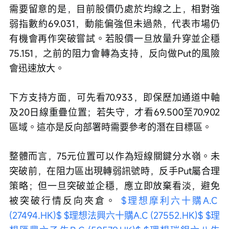
需要留意的是，目前股價仍處於均線之上，相對強
弱指數約69.031，動能偏強但未過熱，代表市場仍
有機會再作突破嘗試。若股價一旦放量升穿並企穩
75.151，之前的阻力會轉為支持，反向做Put的風險
會迅速放大。
下方支持方面，可先看70.933，即保歷加通道中軸
及20日線重疊位置；若失守，才看69.500至70.902
區域。這亦是反向部署時需要參考的潛在目標區。
整體而言，75元位置可以作為短線關鍵分水嶺。未
突破前，在阻力區出現轉弱訊號時，反手Put屬合理
策略；但一旦突破並企穩，應立即放棄看淡，避免
被突破行情反向夾倉。 
$理想摩利六十購A.C 
(27494.HK)$
$理想法興六十購A.C (27552.HK)$
$理