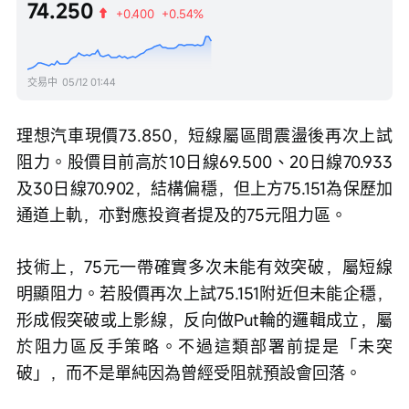
74.250
+0.400
+0.54%
交易中
05/12 01:44
理想汽車現價73.850，短線屬區間震盪後再次上試
阻力。股價目前高於10日線69.500、20日線70.933
及30日線70.902，結構偏穩，但上方75.151為保歷加
通道上軌，亦對應投資者提及的75元阻力區。
技術上，75元一帶確實多次未能有效突破，屬短線
明顯阻力。若股價再次上試75.151附近但未能企穩，
形成假突破或上影線，反向做Put輪的邏輯成立，屬
於阻力區反手策略。不過這類部署前提是「未突
破」，而不是單純因為曾經受阻就預設會回落。