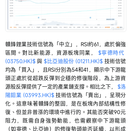
贛鋒鋰業技術信號為「中立」，RSI約61，處於偏強
區間。對比新能源，資源板塊同業， 
$寧德時代 
(03750.HK)$
 與 
$比亞迪股份 (01211.HK)$
 技術信號
均為「買入」，且RSI分別為54和41，顯示中下游龍
頭正處於從超跌反彈到企穩的修復階段，為上游資
源股反彈提供了一定的產業鏈支撐。相比之下， 
$洛
陽鉬業 (03993.HK)$
 技術信號為「賣出」，呈現分
化。這意味著贛鋒的整固，是在板塊內部結構性修
復、但並非普漲的環境中進行的。其能否突破90元
阻力，既需自身強勢動能，也需觀察中下游龍頭
（如寧德、比亞迪）的修復勢頭能否延續，以形成