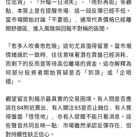
位出貨」、「升幅一日消失」、「唔好再追」等觀
點，本質上是在提醒市場：這一段反彈已經不低。
當市場開始討論「不要追」，通常代表價格已經離
開舒適區，進入風險與回報不對稱的區間。
「愈多人吹奏愈危險」這句尤其值得留意。當市場
情緒過於一致時，往往意味著潛在買盤已經消耗，
而剩下的反而是等待高位離場的資金。這亦解釋為
何部分投資者開始質疑是否「到頂」或「企唔
穩」。
觀望留言則揭示最真實的交易困境。有人問是否應
該在84附近賣出，有人關注83是否止蝕位，有人覺
得盤面「怪怪地」，亦有人提醒不能只看消息。這
些聲音共同反映一點：市場雖然承認反彈存在，但
對持續性缺乏信心。