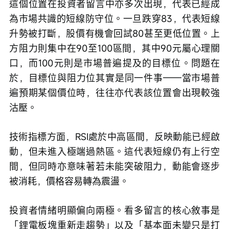
這個位置在投資者留言中亦多次出現，代表已經成
為市場共識的短線防守位。一旦跌穿83，代表短線
升勢被打斷，股價有機會回試80甚至更低位置。上
方阻力則集中在90至100區間，其中90元屬心理關
口，而100元則是市場普遍提及的目標位。問題在
於，目標位與阻力位其實是同一件事——當市場普
遍預期某個價位時，往往亦代表該位置會出現較強
沽壓。
技術指標方面，RSI處於中高區間，反映動能已經啟
動，但未進入極端過熱區。這代表短線仍有上行空
間，但同時亦意味著若未能突破阻力，動能會逐步
被消耗，價格容易轉為震盪。
投資者情緒明顯偏向兩極。看多留言的核心敘事是
「鋰電板塊重新走趨勢」以及「基本面未變只是打