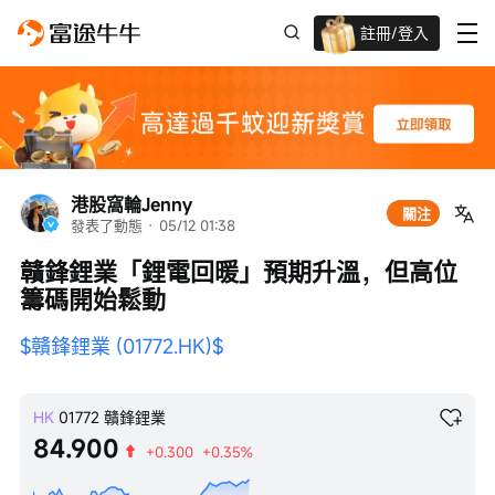
註冊/登入
迎新驚喜賞 股票/BTC等任你揀!
港股窩輪Jenny
關注
發表了動態
 · 
05/12 01:38
贛鋒鋰業「鋰電回暖」預期升溫，但高位
籌碼開始鬆動
$贛鋒鋰業 (01772.HK)$
HK
01772
贛鋒鋰業
84.900
+0.300
+0.35%