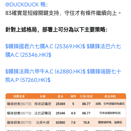
@DUCKDUCK 鴨
：
83確實是短線關鍵支持，守住才有條件繼續向上。
針對上述格局，部署上可分為以下主要策略：
$贛鋒國君六七購A.C (25369.HK)$
$贛鋒法巴六七
購A.C (25346.HK)$
$贛鋒法興六甲牛A.C (62880.HK)$
$贛鋒瑞銀七十
熊A.P (57260.HK)$