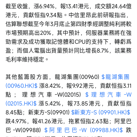
截至收盤，漲6.94%，報13.41港元，成交額24.64億
港元，貢獻恒指9.34點。中信里昂此前研報指出，
估算聯想截至今年3月底止第四財季經調整純利將較
市場預期高出20%，其中預計，伺服器業務將在強
勁需求及成功獲取記憶體和CPU的支持下，轉虧爲
盈；而個人電腦出貨量預計同比增長8.7%，該業務
毛利率維持穩定。
其他藍籌股方面，龍湖集團(00960) 
$龍湖集團 
(00960.HK)$
 漲8.42%，報9.92港元，貢獻恒指3.11
點；理想汽車-W(02015) 
$理想汽車-W 
(02015.HK)$
 漲5.42%，報73.85港元，貢獻恒指
8.45點；新東方-S(09901) 
$新東方-S (09901.HK)$
跌4.97%，報41.26港元，拖累恒指2.63點；阿里巴
巴-W(09988) 
$阿里巴巴-W (09988.HK)$
 跌