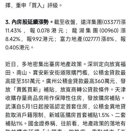
擇，重申「買入」評級。
3. 內房股延續漲勢。
截至收盤，遠洋集團(03377)漲
11.43%，報0.078港元；龍湖集團(00960)漲
8.42%，報9.92港元；富力地產(02777)漲8%，報
0.405港元。
近日，多地密集出臺房地產政策。深圳定向放寬福
田、南山、寶安新安街道限購門檻，公積金貸款最
高提至351萬元。廣州公積金貸款最高360萬元，發
放「賣舊買新」補貼，放寬商轉公貸款條件。天津
收購存量商品房用作保障性住房，發放購房補貼。
武漢自5月1日起按區認定首套住房，公積金異地貸
款取消戶籍限制，新城區購房首套補貼1.5%、二套
補貼1%。國金證券稱，往前看，地產政策的落地有