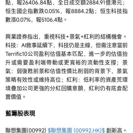
點，報26406.84點，全日成交額2884.91億港元；
恒生國企指數跌0.05%，報8884.2點；恒生科技指
數漲0.07%，報5106.4點。
興業證券指出，重視科技+景氣+紅利的結構機會。
科技：AI敘事延續下，科技仍是主線，但需注意當前
Terrific10公司盈利估值基本匹配，進一步的估值抬
升或需要盈利端帶動或更寬裕的流動性支撐；景
氣：弱復甦前景和估值性價比削弱的背景下，景氣
策略有效性或維持高位；紅利：低利率的資產荒環
境疊加公司更強的分紅回購意願，紅利仍有底倉配
置價值。
藍籌股表現
聯想集團(00992) 
$聯想集團 (00992.HK)$
 創新高。