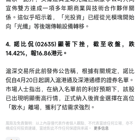
宣佈雙方達成一項多年期商業與技術合作夥伴關
係。這似乎昭示着，「光投資」已經從光模塊開始
向「光纖」等後端傳輸設備轉移。
4. 諾比侃(02635)顯著下挫，截至收盤，跌
14.42%，報16.86港元。
滬深交易所此前發佈公告稱，根據有關規定，諾比
侃自4月20日起調入滬港通及深港通標的證券名單。
市場人士指出，在納入名單前的利好預期下，該股
已出現明顯衝高行情，正式納入後資金選擇在高位
「散水」離場，獲利了結需求強烈。
風險及免責聲明：以上內容僅代表作者個人觀點，不代表富途任何立場，亦不
構成任何投資建議，富途對此不作任何保證與承諾。
更多信息