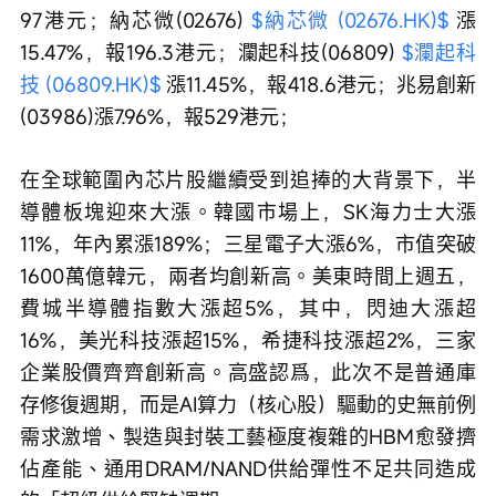
97港元；納芯微(02676) 
$納芯微 (02676.HK)$
 漲
15.47%，報196.3港元；瀾起科技(06809) 
$瀾起科
技 (06809.HK)$
 漲11.45%，報418.6港元；兆易創新
(03986)漲7.96%，報529港元；
在全球範圍內芯片股繼續受到追捧的大背景下，半
導體板塊迎來大漲。韓國市場上，SK海力士大漲
11%，年內累漲189%；三星電子大漲6%，市值突破
1600萬億韓元，兩者均創新高。美東時間上週五，
費城半導體指數大漲超5%，其中，閃迪大漲超
16%，美光科技漲超15%，希捷科技漲超2%，三家
企業股價齊齊創新高。高盛認爲，此次不是普通庫
存修復週期，而是AI算力（核心股）驅動的史無前例
需求激增、製造與封裝工藝極度複雜的HBM愈發擠
佔產能、通用DRAM/NAND供給彈性不足共同造成