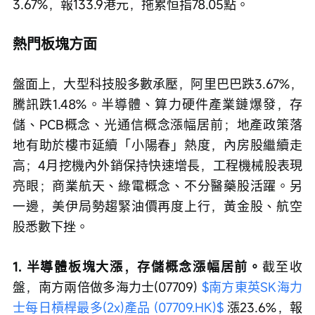
3.67%，報133.9港元，拖累恒指78.05點。
熱門板塊方面
盤面上，大型科技股多數承壓，阿里巴巴跌3.67%，
騰訊跌1.48%。半導體、算力硬件產業鏈爆發，存
儲、PCB概念、光通信概念漲幅居前；地產政策落
地有助於樓市延續「小陽春」熱度，內房股繼續走
高；4月挖機內外銷保持快速增長，工程機械股表現
亮眼；商業航天、綠電概念、不分醫藥股活躍。另
一邊，美伊局勢趨緊油價再度上行，黃金股、航空
股悉數下挫。
1. 半導體板塊大漲，存儲概念漲幅居前。
截至收
盤，南方兩倍做多海力士(07709) 
$南方東英SK海力
士每日槓桿最多(2x)產品 (07709.HK)$
 漲23.6%，報