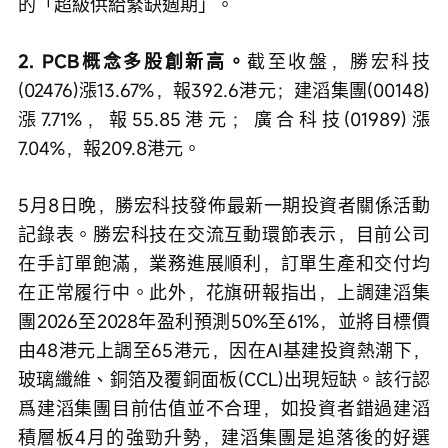
的「超級供給緊缺週期」。
2. PCB概念多股創新高。
截至收盤，勝宏科技
(02476)漲13.67%，報392.6港元；建滔集團(00148)
漲7.71%，報55.85港元；廣合科技(01989)漲
7.04%，報209.8港元。
5月8日晚，勝宏科技發佈最新一期投資者關係活動
記錄表。勝宏科技在交流互動環節表示，目前公司
在手訂單飽滿，業務進展順利，訂單生產和交付均
在正常履行中。此外，花旗研報指出，上調建滔集
團2026至2028年盈利預測50%至61%，並將目標價
由48港元上調至65港元，因在AI基建投資熱潮下，
玻璃纖維、銅箔及覆銅面板(CCL)出現短缺。該行認
爲建滔集團目前估值並不合理，如投資者錯過建滔
積層板4月的強勁升勢，建滔集團是追落後的好選