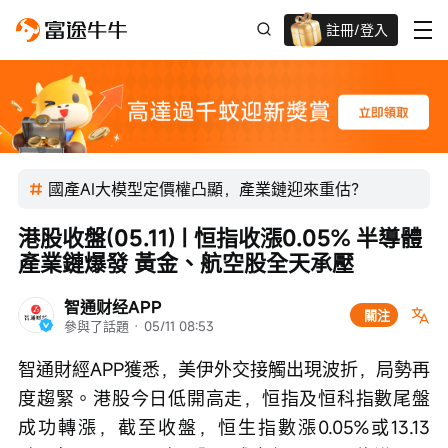
註冊/登入
迎新驚喜賞 股票/BTC等任你揀!
國產AI大模型定價權凸顯，產業鏈迎來重估？
港股收盤(05.11) | 恒指收漲0.05% 半導體
產業鏈爆發 黃金、航空股全天承壓
智通财经APP
關注
參與了話題
 · 
05/11 08:53
智通財經APP獲悉，美伊外交接觸出現波折，局勢再
度趨緊。港股今日低開高走，恒指及恒科指數尾盤
成功轉漲，截至收盤，恒生指數漲0.05%或13.13