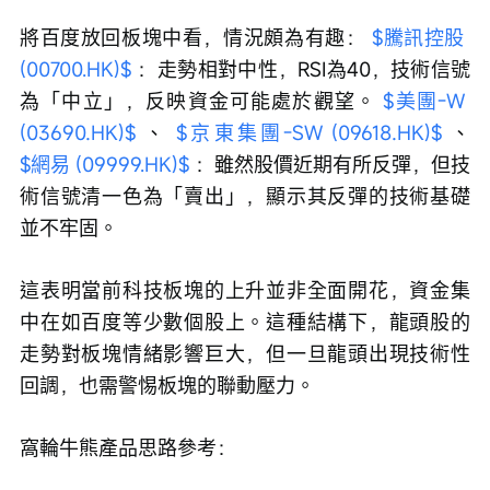
將百度放回板塊中看，情況頗為有趣： 
$騰訊控股 
(00700.HK)$
 ：走勢相對中性，RSI為40，技術信號
為「中立」，反映資金可能處於觀望。 
$美團-W 
(03690.HK)$
 、 
$京東集團-SW (09618.HK)$
 、 
$網易 (09999.HK)$
 ：雖然股價近期有所反彈，但技
術信號清一色為「賣出」，顯示其反彈的技術基礎
並不牢固。
這表明當前科技板塊的上升並非全面開花，資金集
中在如百度等少數個股上。這種結構下，龍頭股的
走勢對板塊情緒影響巨大，但一旦龍頭出現技術性
回調，也需警惕板塊的聯動壓力。
窩輪牛熊產品思路參考：