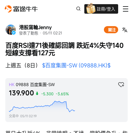
註冊/登入
迎新驚喜賞 股票/BTC等任你揀!
港股窩輪Jenny
關注
發表了動態
 · 
05/11 02:21
百度RSI達71後確認回調 跌近4%失守140 
短線支撐看127元
上週五（8日） 
$百度集團-SW (09888.HK)$
HK
09888
百度集團-SW
139.900
-5.300
-3.65%
交易中
05/11 02:19