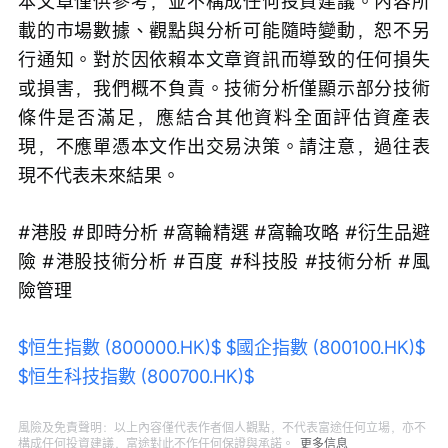
本文章僅供參考，並不構成任何投資建議。內容所
載的市場數據、觀點與分析可能隨時變動，恕不另
行通知。對於因依賴本文章資訊而導致的任何損失
或損害，我們概不負責。技術分析僅顯示部分技術
條件是否滿足，應結合其他資料全面評估資產表
現，不應單憑本文作出交易決策。請注意，過往表
現不代表未來結果。
#港股 #即時分析 #窩輪精選 #窩輪攻略 #衍生品避
險 #港股技術分析 #百度 #科技股 #技術分析 #風
險管理
$恒生指數 (800000.HK)$
$國企指數 (800100.HK)$
$恒生科技指數 (800700.HK)$
風險及免責聲明：以上內容僅代表作者個人觀點，不代表富途任何立場，亦不
構成任何投資建議，富途對此不作任何保證與承諾。
更多信息