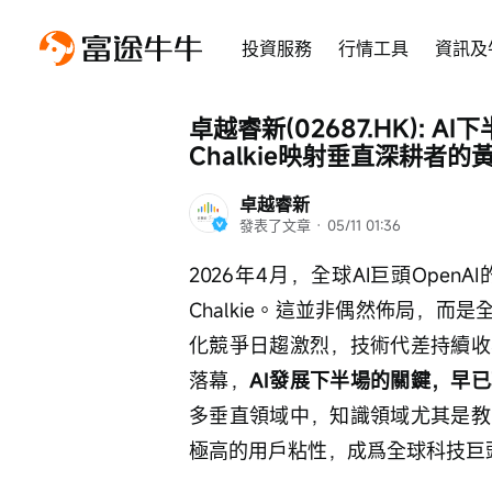
投資服務
行情工具
資訊及
卓越睿新(02687.HK): 
Chalkie映射垂直深耕者的
卓越睿新
發表了文章
 · 
05/11 01:36
2026年4月，全球AI巨頭Ope
Chalkie。這並非偶然佈局，而
化競爭日趨激烈，技術代差持續收
落幕，
AI發展下半場的關鍵，早
多垂直領域中，知識領域尤其是教
極高的用戶粘性，成爲全球科技巨