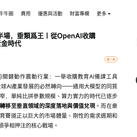
牛牛圈
費用
優惠與活動
財富專欄
更多
AI下半場，垂類爲王｜從OpenAI收購
黃金時代
nAI的關鍵動作震動行業：一舉收購教育AI備課工具
是全球AI產業發展的必然轉向——通用大模型的同質
窄，單純比拼參數規模、算力實力的時代已逐步
已轉移至垂直領域的深度落地與價值兌現
。而在衆
育賽道正以巨大的市場體量、剛性的需求週期和
頭爭相押注的核心戰場。