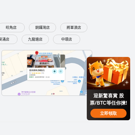
旺角店
銅鑼灣店
將軍澳店
葵涌店
九龍塘店
中環店
迎新驚喜賞 股
票/BTC等任你揀!
立即領取