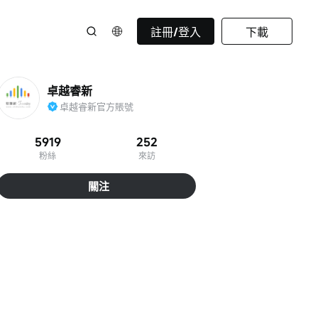
註冊/登入
下載
卓越睿新
卓越睿新官方賬號
5919
252
粉絲
來訪
關注