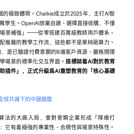
邏輯的極致體現。Chalkie成立於2025年，主打AI智
萬學生。OpenAI放棄自建、選擇直接收購，不僅
場景補強」——從零搭建百萬級教師用戶體系、
配複雜的教學工作流，這些都不是單純砸算力、
帶來的，是已驗證付費意願的B端客戶資源、嚴格閉環
學場景的標準化交互界面。
這標誌着AI對於教育
助插件」，正式升級爲AI重塑教育的「核心基礎
全球共識下的中國鏡鑑
算法的大廠入局，會對垂類企業形成「降維打
：它有着極強的專業性、合規性與場景特殊性。