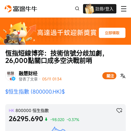
註冊/登入
迎新驚喜賞 股票/BTC等任你揀!
恆指短線博弈：技術信號分歧加劇，
26,000點關口成多空決戰前哨
融慧财经
關注
發表了文章
 · 
05/11 01:34
$恒生指數 (800000.HK)$
HK
800000
恒生指數
26295.690
-98.020
-0.37%