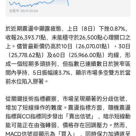
交易中
05/11 01:34
於近期震盪中顯露疲態，上日（8日）下挫0.87%，
收報26,393.71點，未能穩守於26,500點心理關口之
上。儘管最新價仍高於10日（26,070.01點）、30日
（25,778.62點）及60日（25,966.00點）均線，形
成一個短期多頭排列，但指數已連續數日於狹窄區
間內爭持，5日振幅達3.7%，顯示市場多空雙方於當
前水位陷入膠著。
從關鍵技術指標觀察，市場呈現顯著的分歧信號，
增加了短線操作的難度。震盪指標方面，隨機震盪
指標與CCI指標同步發出「賣出信號」 ，暗示短線動
能可能正在由強轉弱，價格存在回調壓力。然而，
MACD信號卻顯示為「買入」 ，同時保力加通道呈