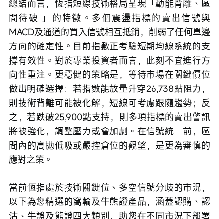
總結而言，恆指短線技術格局呈現「動能背離、區
間待破 」的特徵。多個震盪指標的賣出信號與
MACD及通道的買入信號相互抵銷，削弱了任何單邊
方向的確定性。目前指數正考驗短期均線系統的支
撐有效性。對於專業投資者而言，此刻不宜進行方
向性重注。更穩健的策略是，等待市場在關鍵價位
做出明確選擇：若指數能放量升穿26,738點阻力，
則技術背離可能被化解，短線可考慮跟隨趨勢；反
之，若跌破25,900點支持，則多項指標的賣出警訊
將被強化，調整壓力或會加劇。在信號統一前，區
間內的高拋低吸或嚴控倉位的觀望，是更為審慎的
應對之策。
當前恆指處於技術關鍵位、多空信號分歧的市況，
以下為您精選的窩輪及牛熊證產品，涵蓋認購、認
沽、牛證及熊證四大類別，助您在不同市況下部署