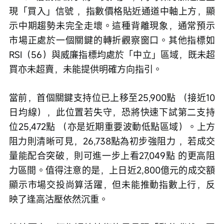
現「買入」信號 ，指數價格貼近通道中軸上方，顯
示中期趨勢未完全走壞。這種背離現象，通常預示
市場正處於一個關鍵的轉折觀察窗口。其他指標如
RSI（56）與威廉指標均處於「中立」區域，既未超
買亦未超賣，未能提供明確方向指引。
當前，首個關鍵支持位已上移至25,900點 （接近10
日均線），此位置若失守，恐將快速下試第二支持
位25,472點 （亦是近期重要波動低點區域）。上方
阻力則清晰可見，26,738點為初步強阻力 ，若成交
量能配合突破，則可進一步上看27,049點 的更高阻
力區間。值得注意的是，上日近2,800億元的成交額
顯示市場交投尚算活躍，但未能推動指數上行，反
映了逢高沽壓依然沉重。