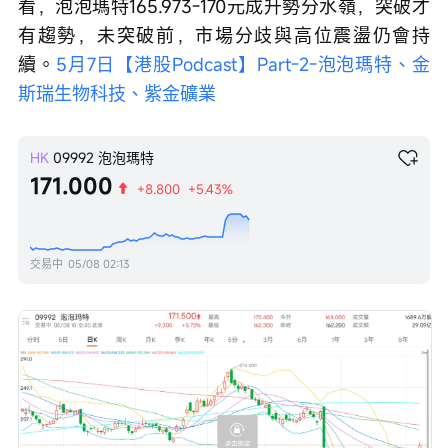
看，泡泡瑪特165.973-170元成升勢分水嶺，突破才
有趨勢，未突破前，市場分歧與高位震盪仍會持
續。
5月7日【港股Podcast】Part-2-泡泡瑪特、金
斯瑞生物科技、紫金礦業
HK
09992
泡泡瑪特
171.000
+8.800
+5.43%
交易中
05/08 02:13