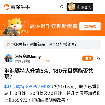
註冊/登入
迎新驚喜賞 股票/BTC等任你揀!
泡泡瑪特計劃推新品！IP巨頭能撈貨嗎？
港股窩輪Jenny
關注
參與了話題
 · 
05/08 02:13
泡泡瑪特大升逾5%，180元目標能否兌
現？
$泡泡瑪特 (09992.HK)$
 現價171.5元，股價已重新
站上10日線、20日線及30日線，并升穿保歷加通道
上軌165.973。短線結構明顯改善。