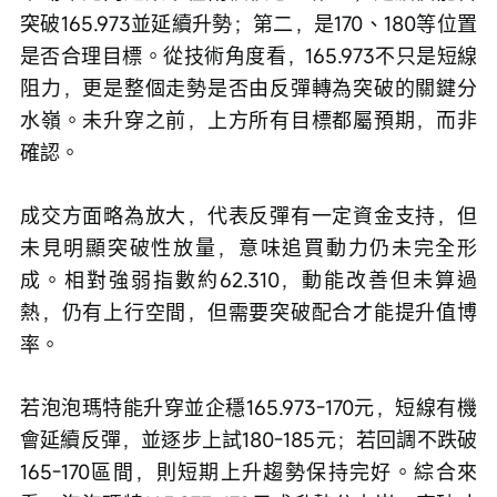
突破165.973並延續升勢；第二，是170、180等位置
是否合理目標。從技術角度看，165.973不只是短線
阻力，更是整個走勢是否由反彈轉為突破的關鍵分
水嶺。未升穿之前，上方所有目標都屬預期，而非
確認。
成交方面略為放大，代表反彈有一定資金支持，但
未見明顯突破性放量，意味追買動力仍未完全形
成。相對強弱指數約62.310，動能改善但未算過
熱，仍有上行空間，但需要突破配合才能提升值博
率。
若泡泡瑪特能升穿並企穩165.973-170元，短線有機
會延續反彈，並逐步上試180-185元；若回調不跌破
165-170區間，則短期上升趨勢保持完好。綜合來