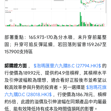
部署重點：165.973-170為分水嶺，未升穿前屬整
固；升穿可追反彈延續，若回落則留意159.267至
157.900支持區
認購證方面 
， 
$泡瑪匯豐六九購B.C (27794.HK)$
 的
行使價為189.92元，提供約4.9倍槓桿，其槓桿水平
及引伸波幅較為理想，適合看好正股後市並希望以
較高效率參與升勢的投資者。另一選擇是 
$泡瑪花旗
六九購D.C (28018.HK)$
 ，行使價為186.78元，槓桿
約5倍，此證的溢價及引伸波幅在同類產品中均屬最
低，能有效降低持有成本及時間值損耗的影響。