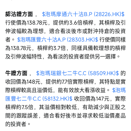
認沽證方面 
， 
$泡瑪摩通六十沽B.P (28226.HK)$
行使價為138.78元，提供約3.6倍槓桿，其槓桿及引
伸波幅較為理想，適合看淡後市或對沖持倉的投資
者。 
$泡瑪匯豐六十沽A.P (28303.HK)$
 行使價同樣
為138.78元，槓桿約3.7倍，同樣具備較理想的槓桿
及引伸波幅特性，為看淡的投資者提供另一選擇。
牛證方面 
， 
$泡瑪瑞銀七二牛C.C (58509.HK)$
 的
收回價為148元，提供約7.7倍實際槓桿，其特點是實
際槓桿較高且溢價低，能有效放大看漲收益。 
$泡瑪
匯豐七二牛C.C (58132.HK)$
 收回價為147元，實際
槓桿約7.5倍，其溢價相對較低，有助減少與正股之
間的跟蹤誤差，適合看好後市並尋求較低溢價產品
的投資者。