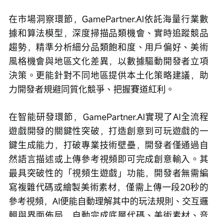
在市場洞察環節，GamePartner.AI依託海量行業數
據和算法模型，深度掃描品類機會、實時追蹤競品
趨勢，精準分析細分品類飽和度、用戶偏好、美術
風格機會與地區文化差異，以數據驅動開發者立項
決策。更能針對不同地區提供本土化策略建議，助
力開發者規避同質化競爭、把握賽道紅利。
在智能研發環節，GamePartner.AI實現了AI全流程
遊戲開發的關鍵性突破，打造創意到可玩遊戲的一
鍵生成能力，打破專業技術壁壘，開發者僅通過自
然語言描述或上傳參考視頻即可完成創意輸入。其
最具突破性的「視頻生遊戲」功能，開發者無需編
寫複雜代碼或繪製美術素材，僅需上傳一段20秒的
參考視頻，AI便能自動理解其中的玩法規則、交互邏
輯與界面佈局，自動完成底層代碼、美術素材、音