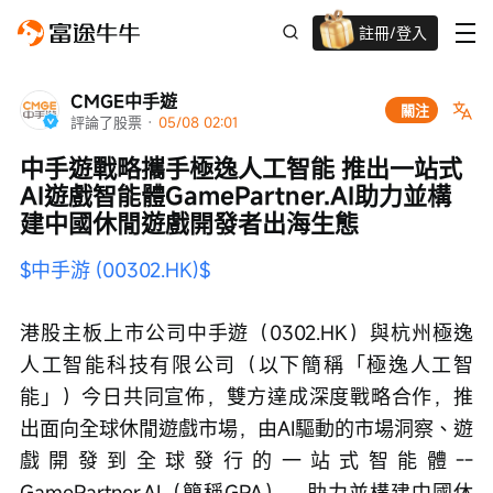
註冊/登入
迎新驚喜賞 股票/BTC等任你揀!
CMGE中手遊
關注
評論了股票
 · 
05/08 02:01
中手遊戰略攜手極逸人工智能 推出一站式
AI遊戲智能體GamePartner.AI助力並構
建中國休閒遊戲開發者出海生態
$中手游 (00302.HK)$
港股主板上市公司中手遊（0302.HK）與杭州極逸
人工智能科技有限公司（以下簡稱「極逸人工智
能」）今日共同宣佈，雙方達成深度戰略合作，推
出面向全球休閒遊戲市場，由AI驅動的市場洞察、遊
戲開發到全球發行的一站式智能體--
GamePartner.AI（簡稱GPA），助力並構建中國休