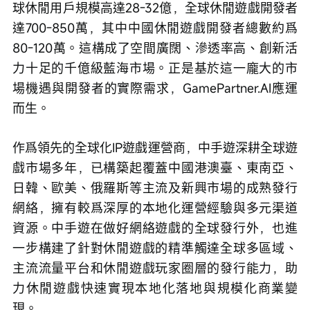
球休閒用戶規模高達28-32億，全球休閒遊戲開發者
達700-850萬，其中中國休閒遊戲開發者總數約爲
80-120萬。這構成了空間廣闊、滲透率高、創新活
力十足的千億級藍海市場。正是基於這一龐大的市
場機遇與開發者的實際需求，GamePartner.AI應運
而生。
作爲領先的全球化IP遊戲運營商，中手遊深耕全球遊
戲市場多年，已構築起覆蓋中國港澳臺、東南亞、
日韓、歐美、俄羅斯等主流及新興市場的成熟發行
網絡，擁有較爲深厚的本地化運營經驗與多元渠道
資源。中手遊在做好網絡遊戲的全球發行外，也進
一步構建了針對休閒遊戲的精準觸達全球多區域、
主流流量平台和休閒遊戲玩家圈層的發行能力，助
力休閒遊戲快速實現本地化落地與規模化商業變
現。