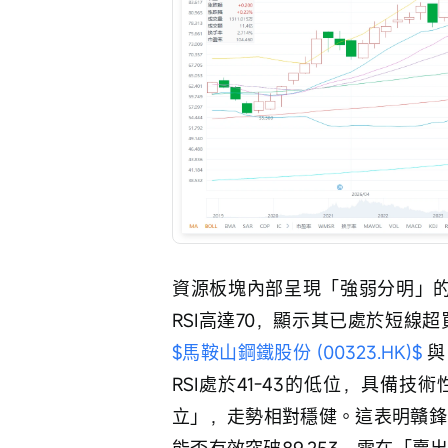
資源板塊內部呈現「強弱分明」的格
RSI高達70，顯示其已處於短線
$馬鞍山鋼鐵股份 (00323.HK)$
 與
RSI處於41-43的低位，具備技
立」，走勢相對穩健。這表明贛鋒