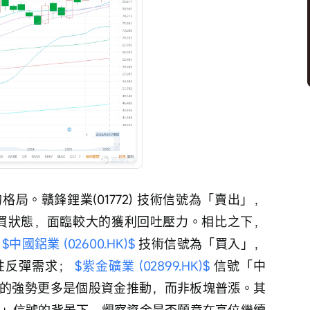
局。贛鋒鋰業(01772) 技術信號為「賣出」，
超買狀態，面臨較大的獲利回吐壓力。相比之下， 
 
$中國鋁業 (02600.HK)$
 技術信號為「買入」，
術性反彈需求； 
$紫金礦業 (02899.HK)$
 信號「中
的強勢更多是個股資金推動，而非板塊普漲。其