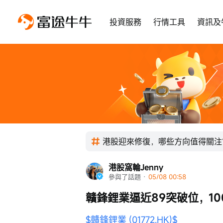
投資服務
行情工具
資訊及
港股迎來修復，哪些方向值得關注
港股窩輪Jenny
參與了話題
 · 
05/08 00:58
贛鋒鋰業逼近89突破位，1
$贛鋒鋰業 (01772.HK)$