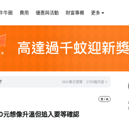
牛牛圈
費用
優惠與活動
財富專欄
更多
？
1851萬次瀏覽 · 2739篇内容
00元想像升溫但追入要等確認