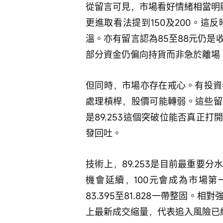
從留言可見，市場看好情緒相當明
更進取看法提到150及200。
溫。亦有留言認為85至88元仍
部分資金仍偏向持貨而非急於離場
但同時，市場亦存在戒心。有投資
處理槓桿，股價可能轉弱。這些留
是89.253這個突破位能否真正
發回吐。
技術上，89.253是目前最重要
機會延續，100元會成為市場
83.395至81.828一帶整固。
上最新成交縮量，代表追入風險已