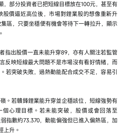
顯，部分投資者已把短線目標放在100元，甚至有
這反映股價逼近高位後，市場對鋰業股的想像重新升
是收集區，只要坐穩便有機會等待下一轉拉升，顯示
。
者指出股價一直未能升穿89，亦有人關注若監管
言反映短線最大問題不是市場沒有看好情緒，而
打開。若突破失敗，過熱動能配合成交不足，容易引
分水嶺。若贛鋒鋰業能升穿並企穩該位，短線強勢有
第一個心理目標。若未能突破，股價或會回落至
相對強弱指數約73.370，動能偏強但已進入偏熱區，加
經上升。