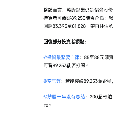
整體而言，贛鋒鋰業仍是偏強股份
持貨者可觀察89.253能否企穩
回踩83.395至81.828一帶再評估
回復部分投資者觀點：
@投資最緊要自律
：85至88元
可看89.253能否打開。
@空气弊
：若能突破89.253並企
@炒股十年没有总结
：200屬較遠
元。