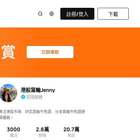
註冊/登入
下載
港股窩輪Jenny
認證媒體
專注港股市場，研究窩輪牛熊證，分享窩輪牛熊證選
擇邏輯。
3000
2.8萬
20.7萬
關注
粉絲
來訪