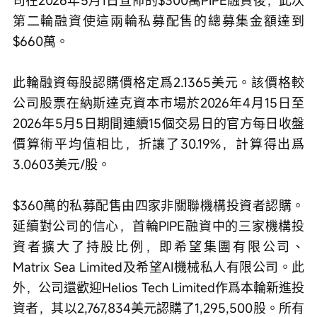
司在2026年5月1日宣佈的$300萬PIPE融資後，此次
第二輪融資使這兩輪私募配售的總募集金額達到
$660萬。
此輪融資每股認購價格定爲2.1365美元。該價格較
公司股票在納斯達克資本市場於2026年4月15日至
2026年5月5日期間連續15個交易日的官方每日收盤
價算術平均值相比，折讓了30.19%，計算得出爲
3.0603美元/股。
$360萬的私募配售由四家非關聯機構投資者認購。
延續對公司的信心，首輪PIPE融資中的三家機構投
資者擴大了持股比例，即希望集團有限公司、
Matrix Sea Limited及希望AI機械私人有限公司。此
外，公司還歡迎Helios Tech Limited作爲本輪新進投
資者，其以2,767,834美元認購了1,295,500股。所有