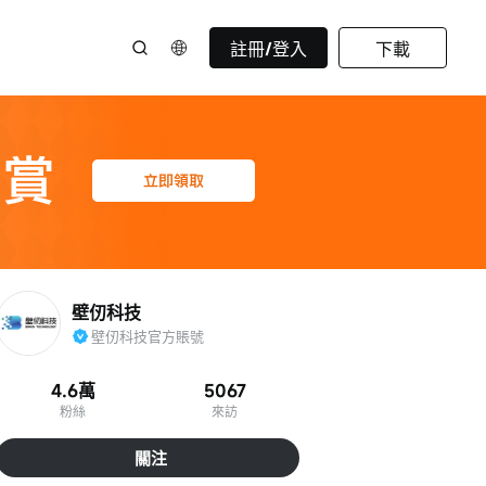
註冊/登入
下載
壁仞科技
壁仞科技官方賬號
4.6萬
5067
粉絲
來訪
關注