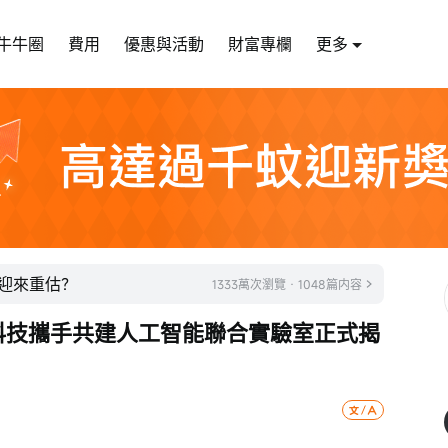
牛牛圈
費用
優惠與活動
財富專欄
更多
鏈迎來重估？
1333萬次瀏覽 · 1048篇内容
仞科技攜手共建人工智能聯合實驗室正式揭