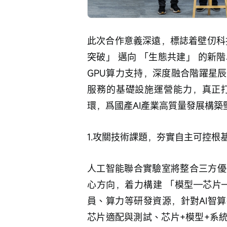
此次合作意義深遠，標誌着壁仞科
突破」 邁向 「生態共建」 的
GPU算力支持，深度融合階躍星
服務的基礎設施運營能力，真正
環，爲國產AI產業高質量發展構築
1.攻關技術課題，夯實自主可控根
人工智能聯合實驗室將整合三方優
心方向，着力構建 「模型—芯片
員、算力等研發資源，針對AI智
芯片適配與測試、芯片+模型+系