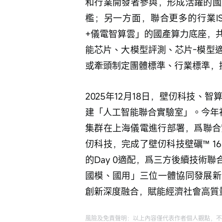
和行業開發者參與，形成活躍的國
檻；另一方面，聯合更多的行業I
+儀電智算雲」的國產算力底座，
能芯片、大模型評測、芯片-模型
或牽頭制定團體標準、行業標準，
2025年12月18日，壁仞科技
建「人工智能聯合實驗室」。今年初
集群在上海儀電進行部署，爲聯合
仞科技，完成了壁仞科技壁礪™️ 166
的Day 0適配，爲三方後續技術
國模、國用」三位一體協同發展新
創新深度融合，賦能經濟社會高質
風險及免責聲明：以上內容僅代表作者個人觀點，不