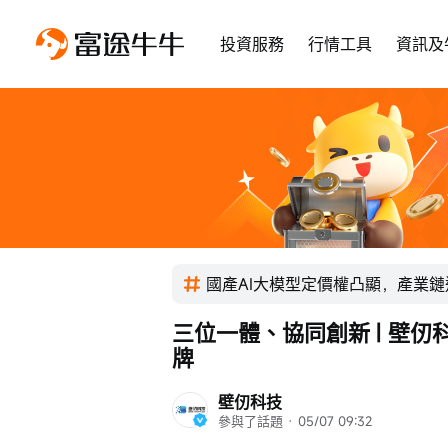
投資服務
行情工具
資訊及
國產AI大模型定價權凸顯，產業
三位一體、協同創新 | 壁
牌
壁仞科技
參與了話題
 · 
05/07 09:32