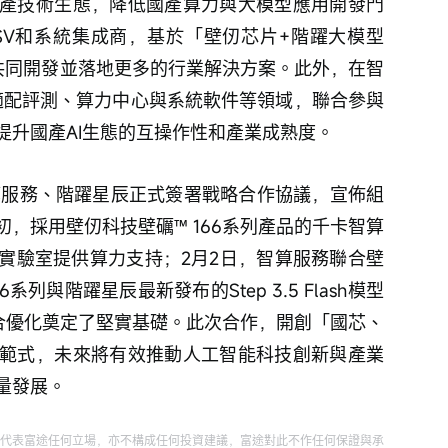
產技術生態，降低國產算力與大模型應用開發門
SV和系統集成商，基於「壁仞芯片+階躍大模型
共同開發並落地更多的行業解決方案。此外，在智
適配評測、算力中心與系統軟件等領域，聯合參與
提升國產AI生態的互操作性和產業成熟度。
、智算服務、階躍星辰正式簽署戰略合作協議，宣佈組
，採用壁仞科技壁礪™️ 166系列產品的千卡智算
實驗室提供算力支持；2月2日，智算服務聯合壁
系列與階躍星辰最新發布的Step 3.5 Flash模型
聯合優化奠定了堅實基礎。此次合作，開創「國芯、
範式，未來將有效推動人工智能科技創新與產業
量發展。
代表富途任何立場，亦不構成任何投資建議，富途對此不作任何保證與承