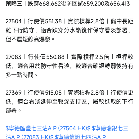
策略三｜跌穿668.662後防回試659.200及656.413
27504｜行使價551.38｜實際槓桿2.8倍｜偏中長距
離下行防守，適合跌穿分水嶺後作保守看淡部署，
但不屬短線高爆發。
27083｜行使價550.88｜實際槓桿2.5倍｜槓桿較
低，適合用於防守性看淡，較適合確認轉弱後持有
多一點時間。
27369｜行使價515.05｜實際槓桿2.8倍｜行使價更
低，適合看淡延伸至較深支持區，屬較進取的下行
部署。
$寧德匯豐七三沽A.P (27504.HK)$
$寧德瑞銀七三
沽A.P (27083.HK)$
$寧德信證七四沽A.P 