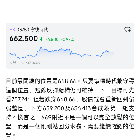
HK
03750
寧德時代
662.500
-6.500
-0.97%
交易中
05/07 06:27
目前最關鍵的位置是668.66。只要寧德時代能守穩
這個位置，短線反彈結構仍可維持，下一目標可先
看737.24；但若跌穿668.66，股價就會重新回到偏
弱整固，下方659.200及656.413會成為第一組支
持。換言之，669附近不是一個可以完全放鬆的位
置，而是一個剛剛站回分水嶺、需要繼續確認的位
置。