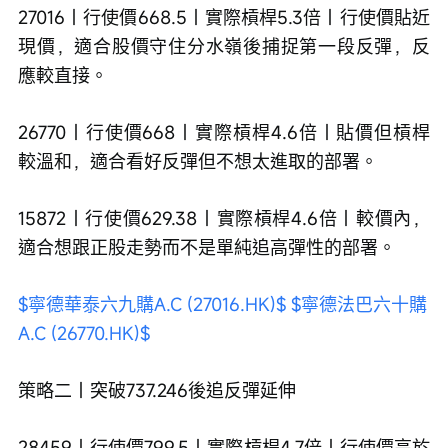
27016｜行使價668.5｜實際槓桿5.3倍｜行使價貼近
現價，適合股價守住分水嶺後捕捉第一段反彈，反
應較直接。
26770｜行使價668｜實際槓桿4.6倍｜貼價但槓桿
較溫和，適合看好反彈但不想太進取的部署。
15872｜行使價629.38｜實際槓桿4.6倍｜較價內，
適合想跟正股走勢而不是單純追高彈性的部署。
$寧德華泰六九購A.C (27016.HK)$
$寧德法巴六十購
A.C (26770.HK)$
策略二｜突破737.246後追反彈延伸
28459｜行使價799.5｜實際槓桿4.7倍｜行使價高於