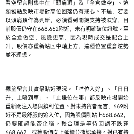
看空留言則集中在「頭肩頂」及「全倉做空」。這
類觀點反映市場對高位回落仍有戒心。不過，若要
以頭肩頂作為判斷，必須看到關鍵支持被跌穿，目
前股價仍守在668.662附近，未有明確破位訊號。至
於全倉做空，風險更高，因為現時成交是配合上
升，股價亦重新站回中軸上方，這種位置重倉逆勢
並不理想。
觀望留言其實最貼近現況。「咩位入好」、「日日
升，上唔到車」、「止賺位在哪」都反映市場開始
重新關注入場與鎖利位置。對未持貨者而言，669附
近不是最舒服的追入位，因為股價剛站上668.662，
仍要確認能否企穩。較合理是等待回調不跌穿
668.662，或等股價向上延續並確認承接。對已有持