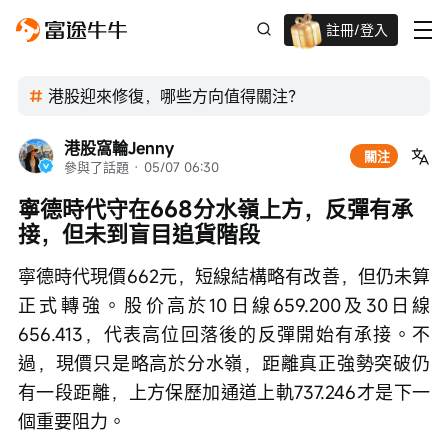
註冊/登入
迎新驚喜賞 股票/BTC等任你揀!
港股迎來修復，哪些方向值得關注？
港股窩輪Jenny
關注
參與了話題
 · 
05/07 06:30
寧德時代守在668分水嶺上方，反彈有承
接，但未到盲目追貨階段
寧德時代現價662元，短線結構略有改善，但仍未算
正式轉強。股价高於10日線659.200及30日線
656.413，代表高位回落後的反彈開始有承接。不
過，現價只是略高於分水嶺，距離真正強勢突破仍
有一段距離，上方保歷加通道上軌737.246才是下一
個重要阻力。