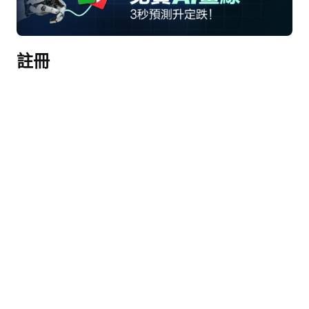
企業
- 基於人工智能的工具實現無須人工干預的自動化活
註冊
動管理
- 新客戶預計首年每位廣告商收入將超過$70,000
- 支持代理的基礎設施，實現廣告商自動入駐和活動
規模擴展
完整記錄稿（AI生成）
接線員
截至目前，我們討論第一季度表現的財務更新和新
聞稿已可在investors.applovin.com獲取。在今天的