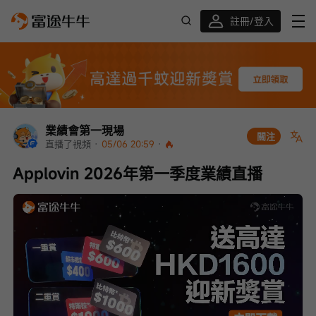
註冊/登入
迎新驚喜賞 股票/BTC等任你揀!
業績會第一現場
關注
直播了視頻
 · 
05/06 20:59
 · 
Applovin 2026年第一季度業績直播