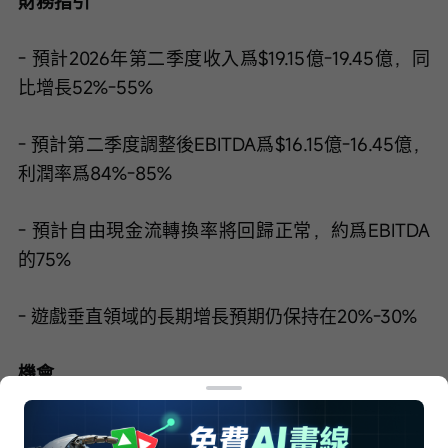
財務指引
- 預計2026年第二季度收入爲$19.15億-19.45億，同
比增長52%-55%
- 預計第二季度調整後EBITDA爲$16.15億-16.45億，
利潤率爲84%-85%
- 預計自由現金流轉換率將回歸正常，約爲EBITDA
的75%
- 遊戲垂直領域的長期增長預期仍保持在20%-30%
機會
- 平台開放使全球廣告商能夠接觸並擴展至數百萬家