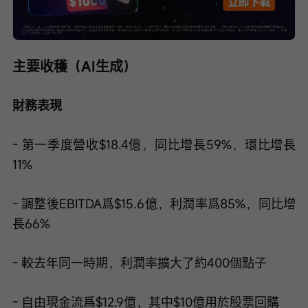
Loaded
:
Progress
:
取
0%
0%
消
/
播
靜
放
音
速
度
主要收穫（AI生成）
財務表現
- 第一季度營收$18.4億，同比增長59%，環比增長
11%
- 調整後EBITDA爲$15.6億，利潤率爲85%，同比增
長66%
- 較去年同一時期，利潤率擴大了約400個點子
- 自由現金流爲$12.9億，其中$10億用於股票回購