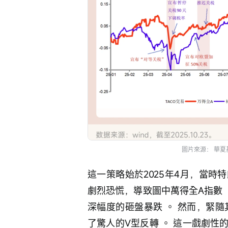
圖片來源： 華夏
這一策略始於2025年4月，當
劇烈恐慌，導致圖中萬得全A指數
深幅度的砸盤暴跌 。 然而，緊
了驚人的V型反轉 。 這一戲劇