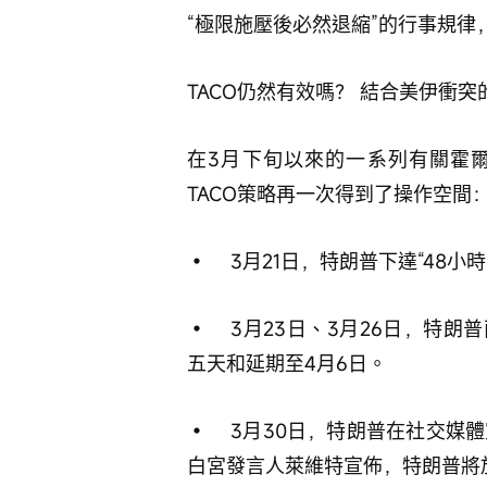
“極限施壓後必然退縮”的行事規律，
TACO仍然有效嗎？ 結合美伊衝突
在3月下旬以來的一系列有關霍爾
TACO策略再一次得到了操作空間
•	3月21日，特朗普下達“4
•	3月23日、3月26日，特朗普兩次踩下剎車，分別宣布暫停對伊能源設施打擊
五天和延期至4月6日。
•	3月30日，特朗普在社交媒體宣佈與伊朗方面談判已獲得重大進展; 3月31日，
白宮發言人萊維特宣佈，特朗普將