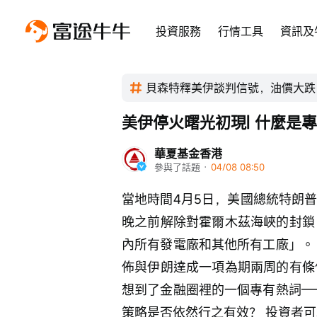
投資服務
行情工具
資訊及
貝森特釋美伊談判信號，油價大跌
美伊停火曙光初現| 什麼是專
華夏基金香港
參與了話題
 · 
04/08 08:50
當地時間4月5日，美國總統特朗
晚之前解除對霍爾木茲海峽的封鎖
內所有發電廠和其他所有工廠」。
佈與伊朗達成一項為期兩周的有條
想到了金融圈裡的一個專有熱詞——“
策略是否依然行之有效？ 投資者可