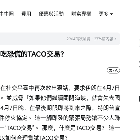
牛牛圈
費用
優惠與活動
財富專欄
更多
2964萬次瀏覽 · 2776篇内容
吃恐慌的TACO交易？
普在社交平臺中再次放出狠話，要求伊朗在4月7日
。 並威脅「如果他們繼續關閉海峽，就會失去國
 4月7日晚，在最後期限即將到來之際，特朗普宣
件停火協定。 這一觸即發的緊張局勢讓不少人聯
TACO交易”。 那麼，什麼是TACO交易？ 這一
以如何合理嘗試TACO交易？ 