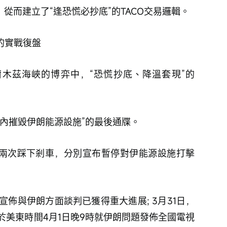
從而建立了“逢恐慌必抄底”的TACO交易邏輯。 
的實戰復盤
木茲海峽的博弈中，“恐慌抄底、降溫套現”的
：
8小時內摧毀伊朗能源設施”的最後通牒。
於美東時間4月1日晚9時就伊朗問題發佈全國電視