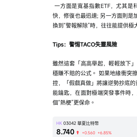
 一方面是寬基指數ETF，尤其是科技股扎堆的大盤指數，它們對宏觀衝擊反應最
快，修復也最迅速; 另一方面則是
換到“警報解除”時，往往能提供極大
Tips：警惕TACO失靈風險
雖然這套「高高舉起，輕輕放下」
穩賺不賠的公式。 如果地緣衝突
控，「假戲真做」將讓逆勢抄底的
能鑰匙，在面對極端突發事件時，
個“熱梗”更保命。
HK
03042
華夏比特幣
8.740
+0.560
+6.85%