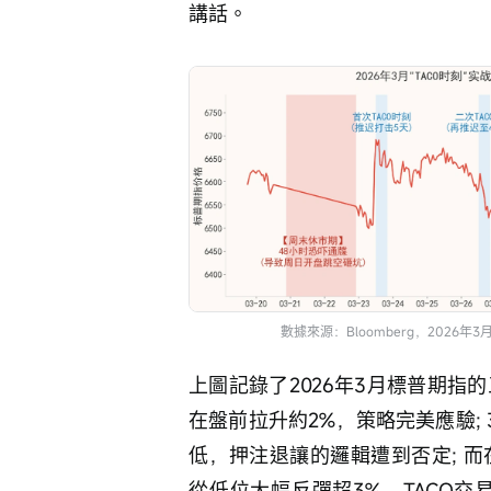
講話。
數據來源：Bloomberg，2026年3
上圖記錄了2026年3月標普期指的
在盤前拉升約2%，策略完美應驗; 
低，押注退讓的邏輯遭到否定; 而在
從低位大幅反彈超3%，TACO