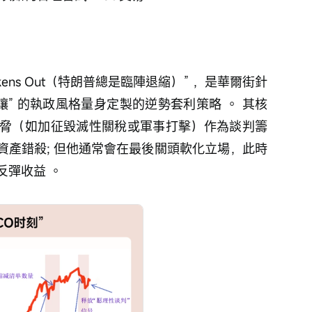
Chickens Out（特朗普總是臨陣退縮）” ，是華爾街針
讓” 的執政風格量身定製的逆勢套利策略 。 其核
脅（如加征毀滅性關稅或軍事打擊）作為談判籌
資產錯殺; 但他通常會在最後關頭軟化立場，此時
彈收益 。 