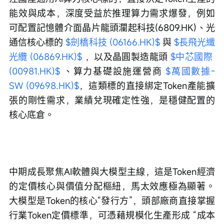
能效與成本，深度受益於推理算力需求爆發，例如
可配置記憶體介面晶片龍頭瀾起科技(6809.HK)、光
通信核心標的 
$劍橋科技 (06166.HK)$
 與 
$長飛光纖
光纜 (06869.HK)$
 ，以及晶圓製造龍頭 
$中芯國際 
(00981.HK)$
 、算力基礎設施運營商 
$萬國數據-
SW (09698.HK)$
，這類標的直接綁定Token產能擴
張的剛性需求，業績兌現確定性強，是穩健配置的
核心底倉。
中期成長聚焦AI軟體與大模型主線，這是Token經濟
的定價核心與價值分配樞紐，馬太效應極為顯著。
大模型是Token的核心“發行方”，頭部廠商直接掌握
行業Token定價標準，可憑藉規模化生產形成 “成本