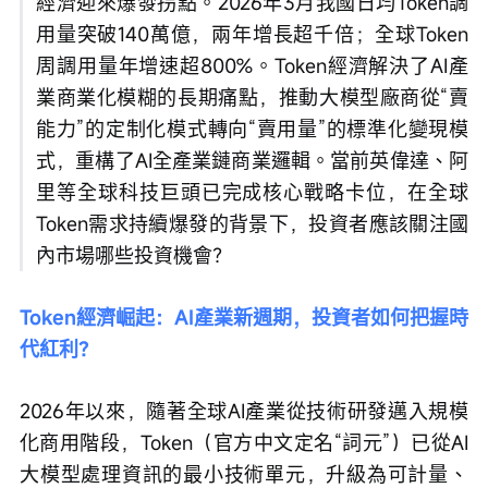
經濟迎來爆發拐點。2026年3月我國日均Token調
用量突破140萬億，兩年增長超千倍；全球Token
周調用量年增速超800%。Token經濟解決了AI產
業商業化模糊的長期痛點，推動大模型廠商從“賣
能力”的定制化模式轉向“賣用量”的標準化變現模
式，重構了AI全產業鏈商業邏輯。當前英偉達、阿
里等全球科技巨頭已完成核心戰略卡位，在全球
Token需求持續爆發的背景下，投資者應該關注國
內市場哪些投資機會？
Token經濟崛起：AI產業新週期，投資者如何把握時
代紅利？
2026年以來，隨著全球AI產業從技術研發邁入規模
化商用階段，Token（官方中文定名“詞元”）已從AI
大模型處理資訊的最小技術單元，升級為可計量、