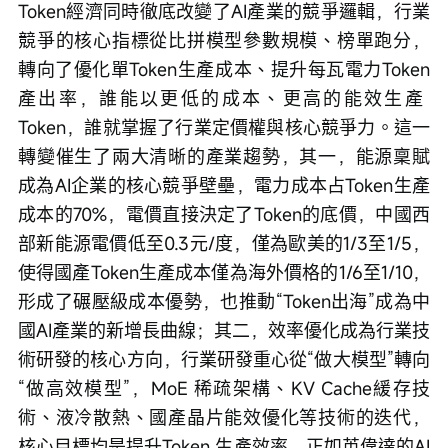
Token經濟同時徹底改變了AI產業的競爭邏輯，行業
競爭的核心指標從比拼模型參數規模、榜單跑分，
轉向了優化單Token生產成本、提升每瓦電力Token
產出率，誰能以更低的成本、更高的能效生產 
Token，誰就掌握了行業定價權與核心競爭力。這一
轉變催生了兩大清晰的產業趨勢，其一，能源稟賦
成為AI企業的核心競爭壁壘，電力成本占Token生產
成本的70%，電價直接決定了Token的底價，中國西
部新能源電價低至0.3元/度，僅為歐美的1/3至1/5，
使得國產Token生產成本僅為海外價格的1/6至1/10，
形成了碾壓級成本優勢，也推動“Token出海”成為中
國AI產業的新增長曲線；其二，效率優化成為行業技
術研發的核心方向，行業研發重心從“做大模型”轉向
“做高效模型”，MoE 稀疏架構、KV Cache緩存技
術、液冷散熱、國產晶片能效優化等技術的迭代，
核心目標均是提升Token 生產效率，正如英偉達的AI