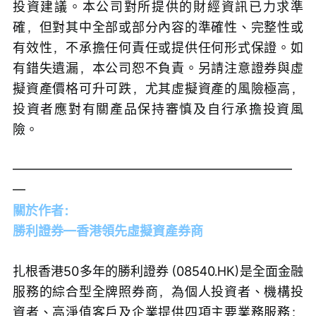
投資建議。本公司對所提供的財經資訊已力求準
確，但對其中全部或部分內容的準確性、完整性或
有效性，不承擔任何責任或提供任何形式保證。如
有錯失遺漏，本公司恕不負責。另請注意證券與虛
擬資產價格可升可跌，尤其虛擬資產的風險極高，
投資者應對有關產品保持審慎及自行承擔投資風
險。
——————————————————————
—
關於作者：
勝利證券—香港領先虛擬資產券商
扎根香港50多年的勝利證券 (08540.HK)是全面金融
服務的綜合型全牌照券商，為個人投資者、機構投
資者、高淨值客戶及企業提供四項主要業務服務：