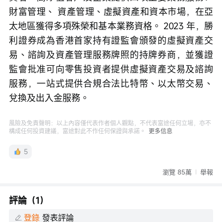
財富管理、 資產管理、虛擬資產和資本市場，在亞
太地區獲得多項殊榮和基本業務資格。 2023 年，勝
利證券成為香港首家持有證監會頒發的虛擬資產交
易、諮詢及資產管理服務牌照的持牌券商，並獲證
監會批准可向零售投資者提供虛擬資產交易及諮詢
服務，一站式提供合規合法比特幣、以太幣交易、
兌換及出入金服務。
風險及免責聲明：以上內容僅代表作者個人觀點，不代表富途任何立場，亦不
構成任何投資建議，富途對此不作任何保證與承諾。
更多信息
5
瀏覽 85萬
舉報
評論（1）
登錄
發表評論