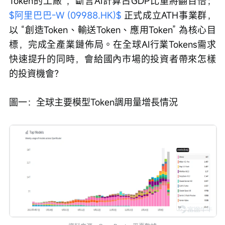
Token的工廠”，斷言AI計算占GDP比重將翻百倍； 
$阿里巴巴-W (09988.HK)$
 正式成立ATH事業群，
以 “創造Token、輸送Token、應用Token” 為核心目
標，完成全產業鏈佈局。在全球AI行業Tokens需求
快速提升的同時，會給國內市場的投資者帶來怎樣
的投資機會？
圖一：全球主要模型Token調用量增長情況