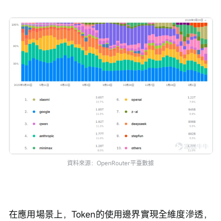
資料來源：OpenRouter平臺數據
在應用場景上，Token的使用邊界實現全維度滲透，