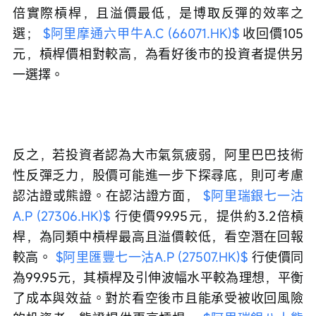
倍實際槓桿，且溢價最低，是博取反彈的效率之
選； 
$阿里摩通六甲牛A.C (66071.HK)$
 收回價105
元，槓桿價相對較高，為看好後市的投資者提供另
一選擇。
反之，若投資者認為大市氣氛疲弱，阿里巴巴技術
性反彈乏力，股價可能進一步下探尋底，則可考慮
認沽證或熊證。在認沽證方面， 
$阿里瑞銀七一沽
A.P (27306.HK)$
 行使價99.95元，提供約3.2倍槓
桿，為同類中槓桿最高且溢價較低，看空潛在回報
較高。 
$阿里匯豐七一沽A.P (27507.HK)$
 行使價同
為99.95元，其槓桿及引伸波幅水平較為理想，平衡
了成本與效益。對於看空後市且能承受被收回風險