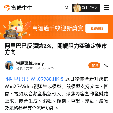
註冊/登入
迎新驚喜賞 股票/BTC等任你揀!
阿里巴巴反彈逾2%，關鍵阻力突破定後市
方向
港股窩輪Jenny
關注
發表了文章
 · 
04/08 02:27
$阿里巴巴-W (09988.HK)$
 近日發佈全新升級的
Wan2.7-Video視頻生成模型，該模型支持文本、圖
像、視頻及音頻全模態輸入，聚焦內容創作全鏈路
需求，覆蓋生成、編輯、復刻、重塑、驅動、續寫
及風格參考等全流程功能。