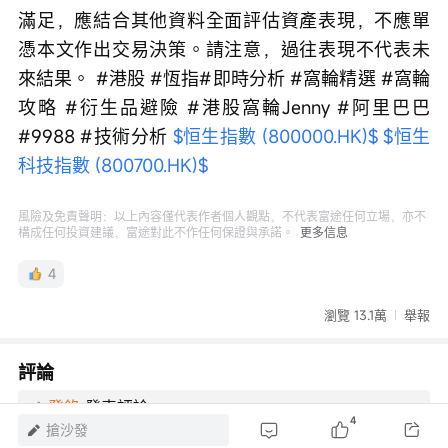
滿足，應結合其他資料全面評估資產表現，不應單
憑本文作出交易決策。請注意，過往表現不代表未
來結果。 #港股 #恆指#即時分析 #窩輪精選 #窩輪
攻略 #衍生品避險 #港股窩輪Jenny #阿里巴巴
#9988 #技術分析 
$恒生指數 (800000.HK)$
$恒生
科技指數 (800700.HK)$
風險及免責聲明：以上內容僅代表作者個人觀點，不代表富途任何立場，亦不
構成任何投資建議，富途對此不作任何保證與承諾。
更多信息
4
瀏覽 13.1萬
舉報
評論
登錄
發表評論
4
搶沙發