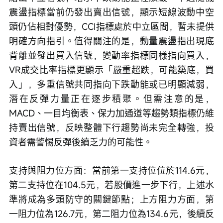
震盪指標當前仍發出賣出信號，顯示短線波動中空
頭仍佔相對優勢，CCI指標處於中立區間，暫未提供
明確方向指引。值得關注的是，動量震盪指出現底
背離並發出買入信號，變動率指標同樣指向買入，
VR成交比率指標更顯示「嚴重超跌，可能築底，買
入」，多重信號共同指向下跌動能或已明顯減弱，
潛在反彈力量正在逐步積聚。但需注意的是，
MACD、一目均衡表、保力加通道等趨勢類指標仍維
持賣出信號，反映整體下行趨勢尚未完全轉強，投
資者需警惕反彈後續乏力的可能性。
支持與阻力位方面：當前第一支持位位於114.6元，
第二支持位在104.5元，若股價進一步下行，上述水
準將成為多頭防守的關鍵節點；上方阻力方面，第
一阻力位為126.7元，第二阻力位為134.6元，後續反