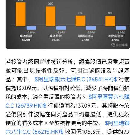
若投資者認同前述技術分析，認為股價已嚴重超賣
並可能出現技術性反彈，可關注認購證及牛證產
品。其中， 
$阿里瑞銀六七購E.C (26541.HK)$
 行使
價為137.09元，其溢價相對較低，減少了時間價值損
耗的成本，適合看反彈的投資者。 
$阿里匯豐六七購
C.C (26739.HK)$
 行使價同為137.09元，其特點在於
溢價與引伸波幅在同类產品中均屬最低，提供更為
便宜的看多成本。至於槓桿更高的牛證， 
$阿里瑞銀
六八牛C.C (66215.HK)$
 收回價105.3元，提供約7.9