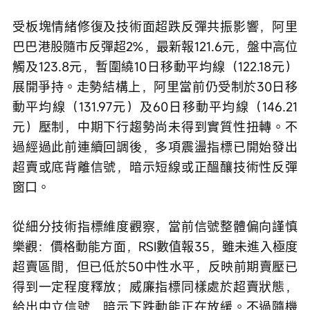
受板塊情緒修復及技術面超跌反彈共振影響，阿里
巴巴港股隨市反彈超2%，最新報121.6元，盤中高位
觸及123.8元，暫圍繞10日移動平均線（122.18元）
展開爭持。走勢結構上，阿里當前仍受制於30日移
動平均線（131.97元）及60日移動平均線（146.21
元）壓制，中期下行趨勢尚未得到實質性扭轉。不
過經過此前連續回調後，多項震盪指標已開始發出
超賣或底背離信號，暗示短線或正醞釀技術性反彈
窗口。
從細分技術指標維度觀察，當前信號整體偏向謹慎
樂觀：價格動能方面，RSI數值報35，雖未進入極度
超賣區間，但已低於50中性水平，反映前期賣壓已
得到一定程度釋放；威廉指標同樣處於超賣狀態，
給出中立信號，暗示下跌動能正在放緩。不過隨機