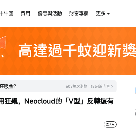
牛牛圈
費用
優惠與活動
財富專欄
更多
瘋狂吸金？
609萬次瀏覽 · 1864篇内容
狂飆，Neocloud的「V型」反轉還有