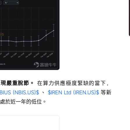
出現嚴重脫節。
 在算力供應極度緊缺的當下， 
BIUS (NBIS.US)$
 、 
$IREN Ltd (IREN.US)$
 等新
價卻處於近一年的低位。