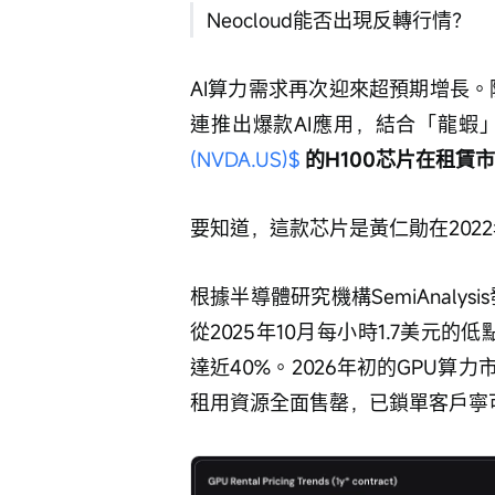
Neocloud能否出現反轉行情？
AI算力需求再次迎來超預期增長。隨
連推出爆款AI應用，結合「龍蝦
(NVDA.US)$
的H100芯片在租賃
要知道，這款芯片是黃仁勛在202
根據半導體研究機構SemiAnaly
從2025年10月每小時1.7美元
達近40%。2026年初的GPU
租用資源全面售罄，已鎖單客戶寧