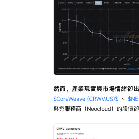
然而，產業現實與市場情緒卻
$CoreWeave (CRWV.US)$
 、 
$NE
興雲服務商（Neocloud）的股