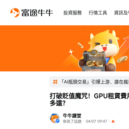
投資服務
行情工具
資訊及
「AI瓶頸交易」引爆上游，誰在
打破貶值魔咒！GPU租賃費用
多遠？
牛牛課堂
參與了話題
 · 
04/07 09:47
 · 