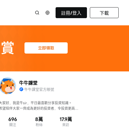
註冊/登入
下載
牛牛課堂
牛牛課堂官方賬號
大家好，我是牛sir，平日最喜歡分享投資知識。

希望陪伴大家一齊成為更好的投資者，令投資更高
效、判斷更準確！
696
8萬
17.9萬
關注
粉絲
來訪