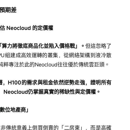
大預期差
Neocloud 的定價權
輯是「算力將徹底商品化並陷入價格戰」。
但這忽略了
GPU組建成高效運轉的叢集，從網絡架構到液冷散
粹專注於此的Neocloud往往優於傳統雲巨頭。
速部署，H100的需求與租金依然逆勢走強，證明所有
Neocloud仍掌握真實的稀缺性與定價權。
「數位地產商」
ud並非傳統意義上倒買倒賣的「二房東」，而是高確