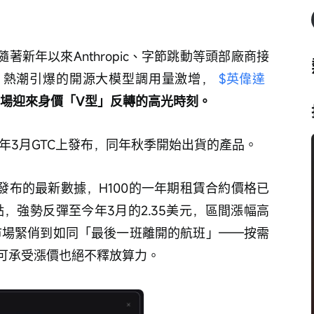
著新年以來Anthropic、字節跳動等頭部廠商接
」熱潮引爆的開源大模型調用量激增， 
$英偉達 
市場迎來身價「V型」反轉的高光時刻。
2年3月GTC上發布，同年秋季開始出貨的產品。
sis發布的最新數據，H100的一年期租賃合約價格已
的低點，強勢反彈至今年3月的2.35美元，區間漲幅高
算力市場緊俏到如同「最後一班離開的航班」——按需
可承受漲價也絕不釋放算力。